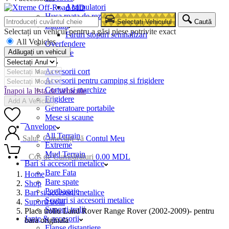
Acumulatori
Husa roata de rezerva
Selectați Vehiculul
Caută
Lumini
Selectați un vehicul pentru a găsi piese potrivite exact
Faruri stopuri semnalizari
All Vehicles
Overfendere
Adăugați un vehicul
Snorkele
Camping
Accesorii cort
Accesorii pentru camping si frigidere
Corturi si marchize
Înapoi la lista de vehicule
Frigidere
Add A Vehicle
Generatoare portabile
Mese si scaune
0
Anvelope
All Terrain
Salut, Conectați-vă
Contul Meu
Extreme
Mud Terrain
0
Coș de Cumpărături
0.00
MDL
Bari si accesorii metalice
Bare Fata
Home
Bare spate
Shop
Portbagaje
Bari si accesorii metalice
Scuturi si accesorii metalice
Suporti trolii
Suporti trolii
Placa troliu Land Rover Range Rover (2002-2009)- pentru
Jante & accesorii
bara originala
Flanse distantiere