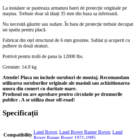
La instalare se pastreaza armatura barei de protecție originale pe
mașina. Trebuie doar să tăiați 35 mm din baza sa inferioară.
Nu necesită găurire sau sudare. În bara de protecție trebuie decupat
un spatiu pentru placă.
Fabricat din oțel structural de 6 mm grosime. Sablat și acoperit cu
pulbere in două straturi.
Potrivit pentru trolii de pana la 12000 lbs.
Greutate: 14.9 kg
Atentie! Placa nu include suruburi de montaj. Recomandam
utilizarea suruburilor originale ale masinii sau achizitionarea
unora din comert cu duritate mare.
Produsul nu are aprobare pentru circulatie pe drumurile
publice . A se utiliza doar off-road!
Specificații
Land Rover
,
Land Rover Range Rover
,
Land
Compatibility
Rover Range Rover 1971-1995