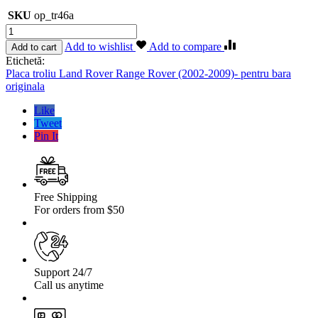
SKU
op_tr46a
Cantitate
Placa
Add to wishlist
Add to compare
Add to cart
troliu
Etichetă:
Land
Placa troliu Land Rover Range Rover (2002-2009)- pentru bara
Rover
originala
Range
Rover
Like
(2002-
Tweet
2009)-
Pin It
pentru
bara
originala
Free Shipping
For orders from $50
Support 24/7
Call us anytime