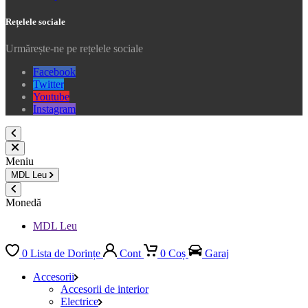
Rețelele sociale
Urmărește-ne pe rețelele sociale
Facebook
Twitter
Youtube
Instagram
Meniu
MDL
Leu
Monedă
MDL Leu
0
Lista de Dorințe
Cont
0
Coș
Garaj
Accesorii
Accesorii de interior
Electrice