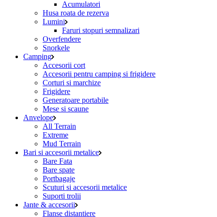
Acumulatori
Husa roata de rezerva
Lumini
Faruri stopuri semnalizari
Overfendere
Snorkele
Camping
Accesorii cort
Accesorii pentru camping si frigidere
Corturi si marchize
Frigidere
Generatoare portabile
Mese si scaune
Anvelope
All Terrain
Extreme
Mud Terrain
Bari si accesorii metalice
Bare Fata
Bare spate
Portbagaje
Scuturi si accesorii metalice
Suporti trolii
Jante & accesorii
Flanse distantiere