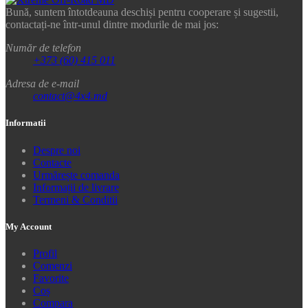
Bună, suntem întotdeauna deschiși pentru cooperare și sugestii,
contactați-ne într-unul dintre modurile de mai jos:
Număr de telefon
+373 (60) 415 011
Adresa de e-mail
contact@4x4.md
Informatii
Despre noi
Contacte
Urmărește comanda
Informații de livrare
Termeni & Conditii
My Account
Profil
Comenzi
Favorite
Coș
Compara