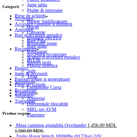
Jante tabla
Categorii
Piulite & prezoane
Piese de schimb
Accesorii
Bielete Stabilizatoare
Accesorii camping si drumetii
Bucse
Anvelope
Caroserie
Bari si accesorii metalice
Instalatie electrica
Bare Fata
Reparatie punte
Bare spate
Recuperare
Portbagaje
Accesorii recuperare
Scuturi si accesorii metalice
Hi Lift
Suporti trolii
Plasma sintetica
Buggy
Sufe
Jante & accesorii
Trolii
Panouri solare si generatoare
Suspensii
Piese de schimb
Limitatoare Cursa
Recuperare
Transmisie
Suspensii
Ambreiaj
Transmisie
Diferentiale blocabile
MRL-uri AVM
Produse recente
Planetare
Masa camping ajustabila Overlander
1,456.00
MDL
1,560.00
MDL
Troliu Husar Winch 18000lbs (8172kg) 24V