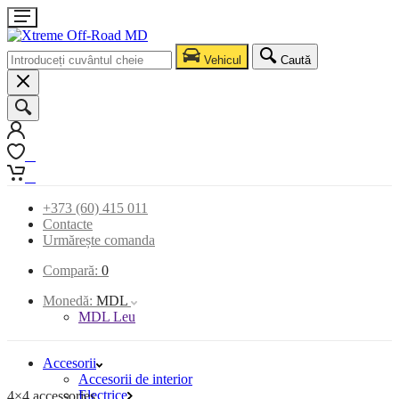
Vehicul
Caută
0
0
+373 (60) 415 011
Contacte
Urmărește comanda
Compară:
0
Monedă:
MDL
MDL Leu
Accesorii
Accesorii de interior
Electrice
4×4 accessories