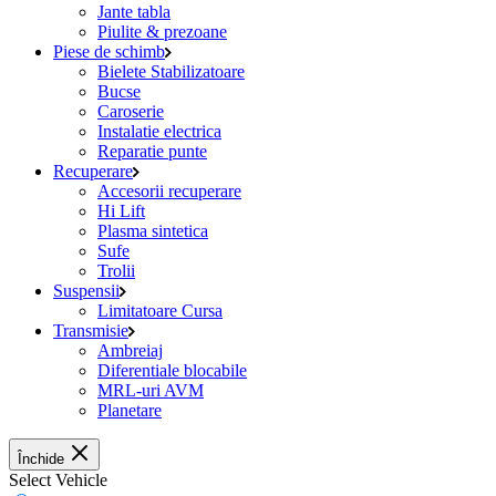
Jante tabla
Piulite & prezoane
Piese de schimb
Bielete Stabilizatoare
Bucse
Caroserie
Instalatie electrica
Reparatie punte
Recuperare
Accesorii recuperare
Hi Lift
Plasma sintetica
Sufe
Trolii
Suspensii
Limitatoare Cursa
Transmisie
Ambreiaj
Diferentiale blocabile
MRL-uri AVM
Planetare
Închide
Select Vehicle