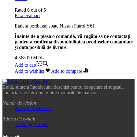
Rated
0
out of 5
Fără evaluări
Etajera portbagaj spate Nissan Patrol Y61
Înainte de a plasa o comandă, vă rugăm să ne contactați
pentru a confirma disponibilitatea produselor comandate
și data posibilă de livrare.
4,368.00
MDL
Add to cart
Add to wishlist
Add to compare
Bună, suntem întotdeauna deschiși pentru cooperare și sugestii,
contactați-ne într-unul dintre modurile de mai jos:
Număr de telefon
+373 (60) 415 011
Adresa de e-mail
contact@4x4.md
Informatii