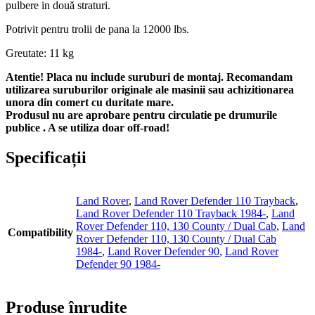
pulbere in două straturi.
Potrivit pentru trolii de pana la 12000 lbs.
Greutate: 11 kg
Atentie! Placa nu include suruburi de montaj. Recomandam
utilizarea suruburilor originale ale masinii sau achizitionarea
unora din comert cu duritate mare.
Produsul nu are aprobare pentru circulatie pe drumurile
publice . A se utiliza doar off-road!
Specificații
Land Rover
,
Land Rover Defender 110 Trayback
,
Land Rover Defender 110 Trayback 1984-
,
Land
Rover Defender 110, 130 County / Dual Cab
,
Land
Compatibility
Rover Defender 110, 130 County / Dual Cab
1984-
,
Land Rover Defender 90
,
Land Rover
Defender 90 1984-
Produse înrudite