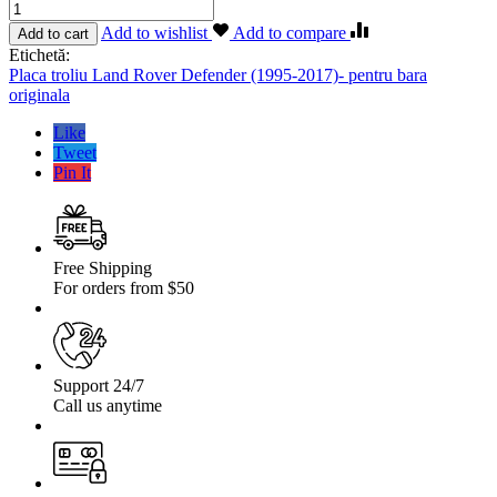
Cantitate
Placa
Add to wishlist
Add to compare
Add to cart
troliu
Etichetă:
Land
Placa troliu Land Rover Defender (1995-2017)- pentru bara
Rover
originala
Defender
(1995-
Like
2017)-
Tweet
pentru
Pin It
bara
originala
Free Shipping
For orders from $50
Support 24/7
Call us anytime