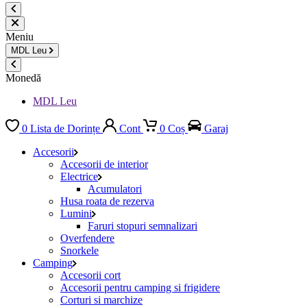
Meniu
MDL
Leu
Monedă
MDL Leu
0
Lista de Dorințe
Cont
0
Coș
Garaj
Accesorii
Accesorii de interior
Electrice
Acumulatori
Husa roata de rezerva
Lumini
Faruri stopuri semnalizari
Overfendere
Snorkele
Camping
Accesorii cort
Accesorii pentru camping si frigidere
Corturi si marchize