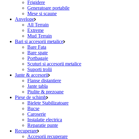
Frigidere
Generatoare portabile
Mese si scaune
Anvelope
All Terrain
Extreme
Mud Terrain
Bari si accesorii metalice
Bare Fata
Bare spate
Portbagaje
Scuturi si accesorii metalice
Suporti trolii
Jante & accesorii
Flanse distantiere
Jante tabla
Piulite & prezoane
Piese de schimb
Bielete Stabilizatoare
Bucse
Caroserie
Instalatie electrica
Reparatie punte
Recuperare
Accesorii recuperare