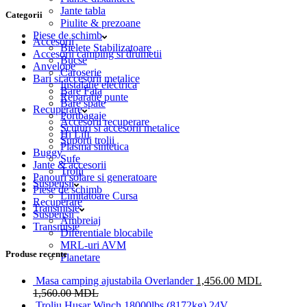
Jante tabla
Categorii
Piulite & prezoane
Piese de schimb
Accesorii
Bielete Stabilizatoare
Accesorii camping si drumetii
Bucse
Anvelope
Caroserie
Bari si accesorii metalice
Instalatie electrica
Bare Fata
Reparatie punte
Bare spate
Recuperare
Portbagaje
Accesorii recuperare
Scuturi si accesorii metalice
Hi Lift
Suporti trolii
Plasma sintetica
Buggy
Sufe
Jante & accesorii
Trolii
Panouri solare si generatoare
Suspensii
Piese de schimb
Limitatoare Cursa
Recuperare
Transmisie
Suspensii
Ambreiaj
Transmisie
Diferentiale blocabile
MRL-uri AVM
Produse recente
Planetare
Masa camping ajustabila Overlander
1,456.00
MDL
1,560.00
MDL
Troliu Husar Winch 18000lbs (8172kg) 24V