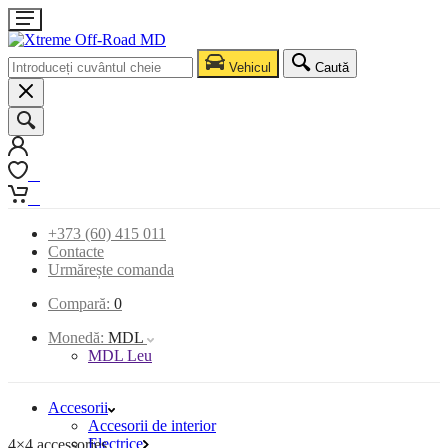
Vehicul
Caută
0
0
+373 (60) 415 011
Contacte
Urmărește comanda
Compară:
0
Monedă:
MDL
MDL Leu
Accesorii
Accesorii de interior
Electrice
4×4 accessories