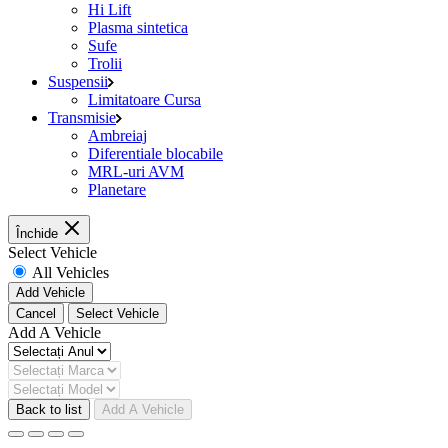
Hi Lift
Plasma sintetica
Sufe
Trolii
Suspensii
Limitatoare Cursa
Transmisie
Ambreiaj
Diferentiale blocabile
MRL-uri AVM
Planetare
Închide
Select Vehicle
All Vehicles
Add Vehicle
Cancel
Select Vehicle
Add A Vehicle
Back to list
Add A Vehicle