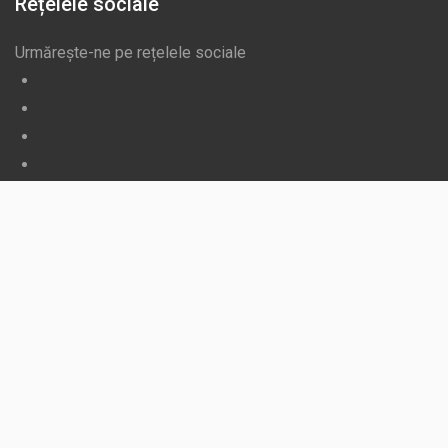
Rețelele sociale
Urmărește-ne pe rețelele sociale
Facebook
Twitter
Youtube
Instagram
Închide
Select Vehicle
All Vehicles
Add Vehicle
Cancel
Select Vehicle
Add A Vehicle
Back to list
Add A Vehicle