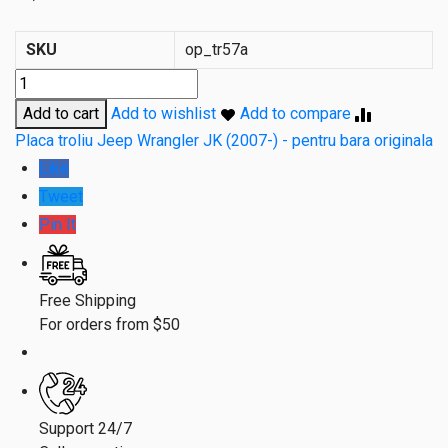
SKU
op_tr57a
Cantitate
Placa
Add to cart
Add to wishlist
Add to compare
troliu
Etichetă:
Placa troliu Jeep Wrangler JK (2007-) - pentru bara originala
Jeep
Wrangler
Like
JK
Tweet
(2007-)
Pin It
–
pentru
bara
originala
Free Shipping
For orders from $50
Support 24/7