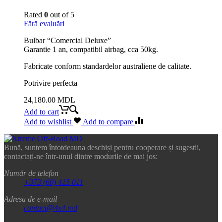
Rated
0
out of 5
Fără evaluări
Bulbar “Comercial Deluxe”
Garantie 1 an, compatibil airbag, cca 50kg.
Fabricate conform standardelor australiene de calitate.
Potrivire perfecta
24,180.00
MDL
Add to cart
Add to wishlist
Add to compare
Bună, suntem întotdeauna deschiși pentru cooperare și sugestii,
contactați-ne într-unul dintre modurile de mai jos:
Număr de telefon
+373 (60) 415 011
Adresa de e-mail
contact@4x4.md