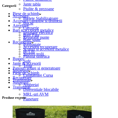
Jante tabla
Categorii
Piulite & prezoane
Piese de schimb
Accesorii
Bielete Stabilizatoare
Accesorii camping si drumetii
Bucse
Anvelope
Caroserie
Bari si accesorii metalice
Instalatie electrica
Bare Fata
Reparatie punte
Bare spate
Recuperare
Portbagaje
Accesorii recuperare
Scuturi si accesorii metalice
Hi Lift
Suporti trolii
Plasma sintetica
Buggy
Sufe
Jante & accesorii
Trolii
Panouri solare si generatoare
Suspensii
Piese de schimb
Limitatoare Cursa
Recuperare
Transmisie
Suspensii
Ambreiaj
Transmisie
Diferentiale blocabile
MRL-uri AVM
Produse recente
Planetare