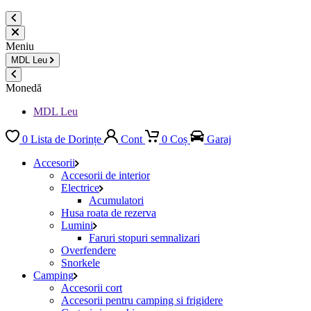
Meniu
MDL
Leu
Monedă
MDL Leu
0
Lista de Dorințe
Cont
0
Coș
Garaj
Accesorii
Accesorii de interior
Electrice
Acumulatori
Husa roata de rezerva
Lumini
Faruri stopuri semnalizari
Overfendere
Snorkele
Camping
Accesorii cort
Accesorii pentru camping si frigidere