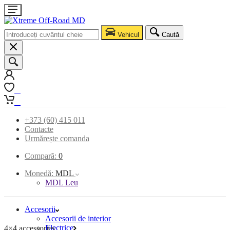
Vehicul
Caută
0
0
+373 (60) 415 011
Contacte
Urmărește comanda
Compară:
0
Monedă:
MDL
MDL Leu
Accesorii
Accesorii de interior
Electrice
4×4 accessories