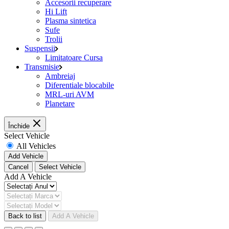
Accesorii recuperare
Hi Lift
Plasma sintetica
Sufe
Trolii
Suspensii
Limitatoare Cursa
Transmisie
Ambreiaj
Diferentiale blocabile
MRL-uri AVM
Planetare
Închide
Select Vehicle
All Vehicles
Add Vehicle
Cancel
Select Vehicle
Add A Vehicle
Back to list
Add A Vehicle