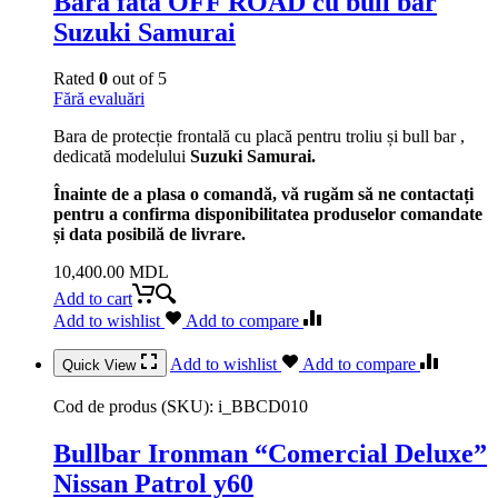
Bara fata OFF ROAD cu bull bar
Suzuki Samurai
Rated
0
out of 5
Fără evaluări
Bara de protecție frontală cu placă pentru troliu și bull bar ,
dedicată modelului
Suzuki Samurai.
Înainte de a plasa o comandă, vă rugăm să ne contactați
pentru a confirma disponibilitatea produselor comandate
și data posibilă de livrare.
10,400.00
MDL
Add to cart
Add to wishlist
Add to compare
Add to wishlist
Add to compare
Quick View
Cod de produs (SKU):
i_BBCD010
Bullbar Ironman “Comercial Deluxe”
Nissan Patrol y60