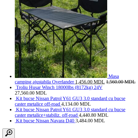
Masa
camping ajustabila Overlander
1,456.00
MDL
1,560.00
MDL
Troliu Husar Winch 18000lbs (8172kg) 24V
27,560.00
MDL
Kit bucse Nissan Patrol Y61 GU3 3.0 standard cu bucse
caster metalice off-road
4,134.00
MDL
Kit bucse Nissan Patrol Y61 GU3 3.0 standard cu bucse
caster metalice+stabiliz. off-road
4,440.80
MDL
Kit bucse Nissan Navara D40
3,484.00
MDL