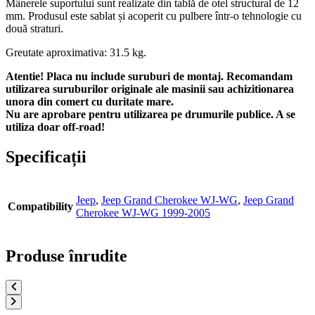
Mânerele suportului sunt realizate din tablă de otel structural de 12
mm. Produsul este sablat și acoperit cu pulbere într-o tehnologie cu
două straturi.
Greutate aproximativa: 31.5 kg.
Atentie! Placa nu include suruburi de montaj. Recomandam
utilizarea suruburilor originale ale masinii sau achizitionarea
unora din comert cu duritate mare.
Nu are aprobare pentru utilizarea pe drumurile publice. A se
utiliza doar off-road!
Specificații
Jeep
,
Jeep Grand Cherokee WJ-WG
,
Jeep Grand
Compatibility
Cherokee WJ-WG 1999-2005
Produse înrudite