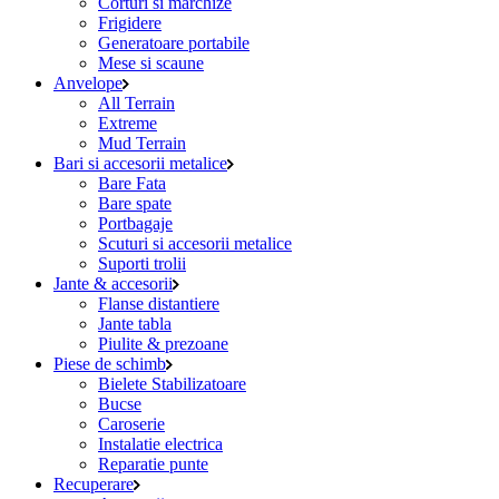
Corturi si marchize
Frigidere
Generatoare portabile
Mese si scaune
Anvelope
All Terrain
Extreme
Mud Terrain
Bari si accesorii metalice
Bare Fata
Bare spate
Portbagaje
Scuturi si accesorii metalice
Suporti trolii
Jante & accesorii
Flanse distantiere
Jante tabla
Piulite & prezoane
Piese de schimb
Bielete Stabilizatoare
Bucse
Caroserie
Instalatie electrica
Reparatie punte
Recuperare