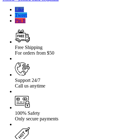
Cherokee
Wj
Like
(1999-
Tweet
2004)
Pin It
cu
suporturi
ocheti
–
pentru
Free Shipping
bara
For orders from $50
originala
Support 24/7
Call us anytime
100% Safety
Only secure payments