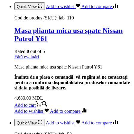
Add to wishlist
Add to compare
Quick View
Cod de produs (SKU):
fab_110
Masa plianta mica usa spate Nissan
Patrol Y61
Rated
0
out of 5
Fără evaluări
Masa plianta mica usa spate Nissan Patrol Y61
Înainte de a plasa o comandă, vă rugăm să ne contactați
pentru a confirma disponibilitatea produselor comandate
și data posibilă de livrare.
4,680.00
MDL
Add to cart
Add to wishlist
Add to compare
Add to wishlist
Add to compare
Quick View