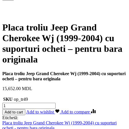
Placa troliu Jeep Grand
Cherokee Wj (1999-2004) cu
suporturi ocheti – pentru bara
originala
Placa troliu Jeep Grand Cherokee Wj (1999-2004) cu suporturi
ocheti – pentru bara originala
15,652.00
MDL
SKU
op_tr49
Cantitate
Placa
Add to wishlist
Add to compare
Add to cart
troliu
Etichetă:
Jeep
Placa troliu Jeep Grand Cherokee Wj (1999-2004) cu suporturi
Grand
ocheti - pentru bara originala