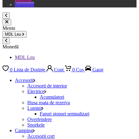
Instagram
Meniu
MDL
Leu
Monedă
MDL Leu
0
Lista de Dorințe
Cont
0
Coș
Garaj
Accesorii
Accesorii de interior
Electrice
Acumulatori
Husa roata de rezerva
Lumini
Faruri stopuri semnalizari
Overfendere
Snorkele
Camping
Accesorii cort