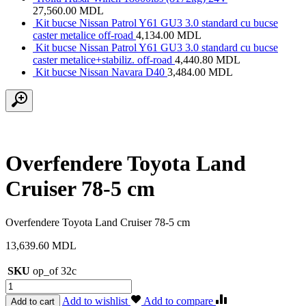
27,560.00
MDL
Kit bucse Nissan Patrol Y61 GU3 3.0 standard cu bucse
caster metalice off-road
4,134.00
MDL
Kit bucse Nissan Patrol Y61 GU3 3.0 standard cu bucse
caster metalice+stabiliz. off-road
4,440.80
MDL
Kit bucse Nissan Navara D40
3,484.00
MDL
Overfendere Toyota Land
Cruiser 78-5 cm
Overfendere Toyota Land Cruiser 78-5 cm
13,639.60
MDL
SKU
op_of 32c
Cantitate
Overfendere
Add to wishlist
Add to compare
Add to cart