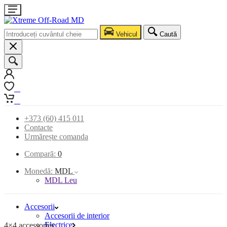
Vehicul
Caută
0
0
+373 (60) 415 011
Contacte
Urmărește comanda
Compară:
0
Monedă:
MDL
MDL Leu
Accesorii
Accesorii de interior
Electrice
4×4 accessories