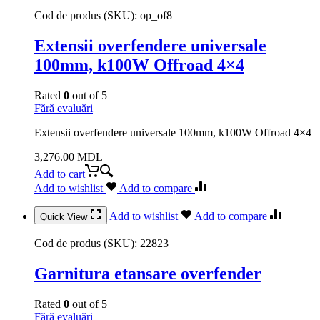
Cod de produs (SKU):
op_of8
Extensii overfendere universale
100mm, k100W Offroad 4×4
Rated
0
out of 5
Fără evaluări
Extensii overfendere universale 100mm, k100W Offroad 4×4
3,276.00
MDL
Add to cart
Add to wishlist
Add to compare
Add to wishlist
Add to compare
Quick View
Cod de produs (SKU):
22823
Garnitura etansare overfender
Rated
0
out of 5
Fără evaluări