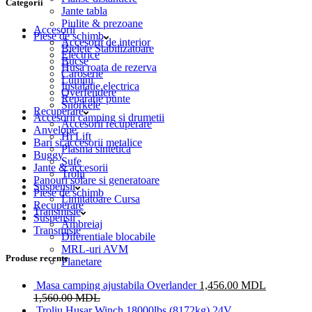
Categorii
Jante tabla
Piulite & prezoane
Accesorii
Piese de schimb
Accesorii de interior
Bielete Stabilizatoare
Electrice
Bucse
Husa roata de rezerva
Caroserie
Lumini
Instalatie electrica
Overfendere
Reparatie punte
Snorkele
Recuperare
Accesorii camping si drumetii
Accesorii recuperare
Anvelope
Hi Lift
Bari si accesorii metalice
Plasma sintetica
Buggy
Sufe
Jante & accesorii
Trolii
Panouri solare si generatoare
Suspensii
Piese de schimb
Limitatoare Cursa
Recuperare
Transmisie
Suspensii
Ambreiaj
Transmisie
Diferentiale blocabile
MRL-uri AVM
Produse recente
Planetare
Masa camping ajustabila Overlander
1,456.00
MDL
1,560.00
MDL
Troliu Husar Winch 18000lbs (8172kg) 24V