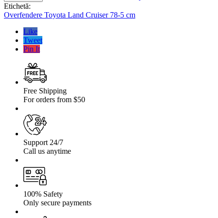
Toyota
Etichetă:
Land
Overfendere Toyota Land Cruiser 78-5 cm
Cruiser
78-
Like
5
Tweet
cm
Pin It
Free Shipping
For orders from $50
Support 24/7
Call us anytime
100% Safety
Only secure payments