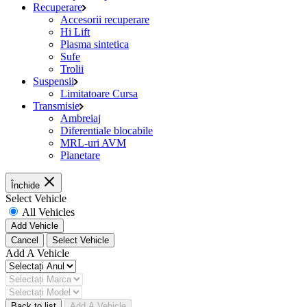
Recuperare
Accesorii recuperare
Hi Lift
Plasma sintetica
Sufe
Trolii
Suspensii
Limitatoare Cursa
Transmisie
Ambreiaj
Diferentiale blocabile
MRL-uri AVM
Planetare
Închide
Select Vehicle
All Vehicles
Add Vehicle
Cancel
Select Vehicle
Add A Vehicle
Back to list
Add A Vehicle