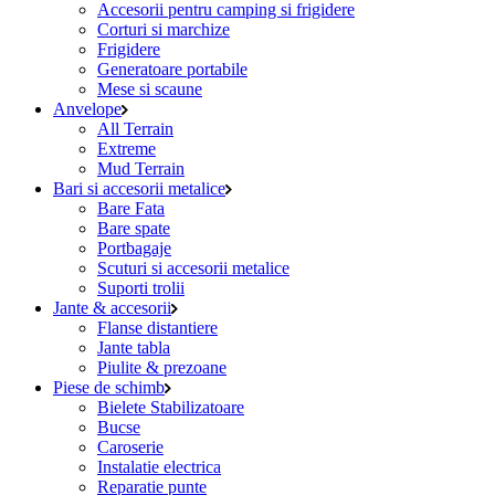
Accesorii pentru camping si frigidere
Corturi si marchize
Frigidere
Generatoare portabile
Mese si scaune
Anvelope
All Terrain
Extreme
Mud Terrain
Bari si accesorii metalice
Bare Fata
Bare spate
Portbagaje
Scuturi si accesorii metalice
Suporti trolii
Jante & accesorii
Flanse distantiere
Jante tabla
Piulite & prezoane
Piese de schimb
Bielete Stabilizatoare
Bucse
Caroserie
Instalatie electrica
Reparatie punte