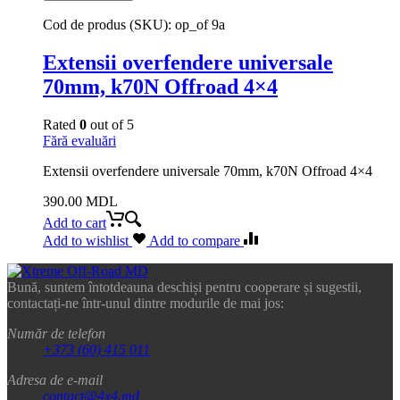
Cod de produs (SKU):
op_of 9a
Extensii overfendere universale
70mm, k70N Offroad 4×4
Rated
0
out of 5
Fără evaluări
Extensii overfendere universale 70mm, k70N Offroad 4×4
390.00
MDL
Add to cart
Add to wishlist
Add to compare
Bună, suntem întotdeauna deschiși pentru cooperare și sugestii,
contactați-ne într-unul dintre modurile de mai jos:
Număr de telefon
+373 (60) 415 011
Adresa de e-mail
contact@4x4.md