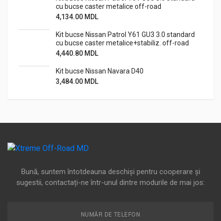
cu bucse caster metalice off-road
4,134.00
MDL
Kit bucse Nissan Patrol Y61 GU3 3.0 standard
cu bucse caster metalice+stabiliz. off-road
4,440.80
MDL
Kit bucse Nissan Navara D40
3,484.00
MDL
Bună, suntem întotdeauna deschiși pentru cooperare și
sugestii, contactați-ne într-unul dintre modurile de mai jos:
NUMĂR DE TELEFON