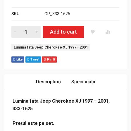
SKU
OP_333-1625
Cantitate Lumina fata Jeep Cherokee XJ 1997 – 2001
Add to cart
Etichetă:
Lumina fata Jeep Cherokee XJ 1997 - 2001
Like
Tweet
Pin It
Description
Specificații
Lumina fata Jeep Cherokee XJ 1997 – 2001,
333-1625
Pretul este pe set.