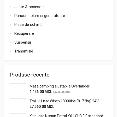
Jante & accesorii
Panouri solare si generatoare
Piese de schimb
Recuperare
Suspensii
Transmisie
Produse recente
Masa camping ajustabila Overlander
1,456.00
MDL
1,560.00
MDL
Troliu Husar Winch 18000lbs (8172kg) 24V
27,560.00
MDL
Kit bucse Nissan Patrol Y61 GU3 3.0 standard