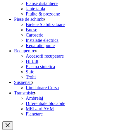
Flanse distantiere
Jante tabla
Piulite & prezoane
Piese de schimb
Bielete Stabilizatoare
Bucse
Caroserie
Instalatie electrica
Reparatie punte
Recuperare
Accesorii recuperare
Hi Lift
Plasma sintetica
Sufe
Trolii
Suspensii
Limitatoare Cursa
Transmisie
Ambreiaj
Diferentiale blocabile
MRL-uri AVM
Planetare
Închide