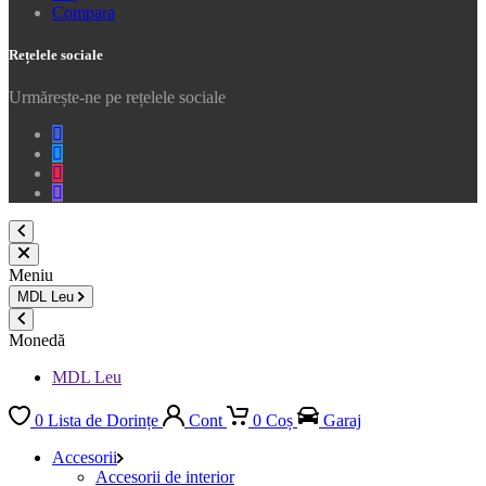
Compara
Rețelele sociale
Urmărește-ne pe rețelele sociale
Facebook
Twitter
Youtube
Instagram
Meniu
MDL
Leu
Monedă
MDL Leu
0
Lista de Dorințe
Cont
0
Coș
Garaj
Accesorii
Accesorii de interior