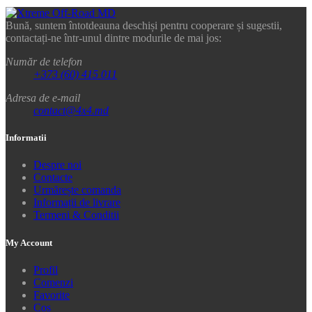
Bună, suntem întotdeauna deschiși pentru cooperare și sugestii,
contactați-ne într-unul dintre modurile de mai jos:
Număr de telefon
+373 (60) 415 011
Adresa de e-mail
contact@4x4.md
Informatii
Despre noi
Contacte
Urmărește comanda
Informații de livrare
Termeni & Conditii
My Account
Profil
Comenzi
Favorite
Coș