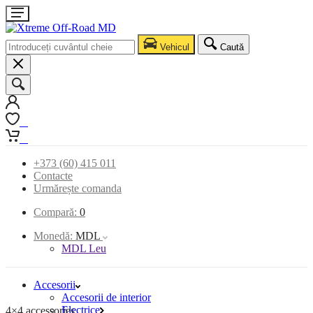
Vehicul
Caută
0
0
+373 (60) 415 011
Contacte
Urmărește comanda
Compară:
0
Monedă:
MDL
MDL Leu
Accesorii
Accesorii de interior
Electrice
4×4 accessories