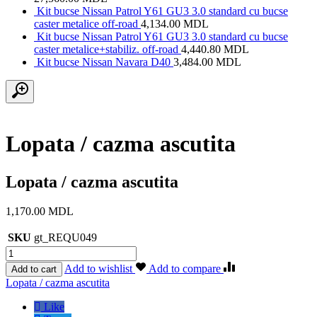
Kit bucse Nissan Patrol Y61 GU3 3.0 standard cu bucse
caster metalice off-road
4,134.00
MDL
Kit bucse Nissan Patrol Y61 GU3 3.0 standard cu bucse
caster metalice+stabiliz. off-road
4,440.80
MDL
Kit bucse Nissan Navara D40
3,484.00
MDL
Lopata / cazma ascutita
Lopata / cazma ascutita
1,170.00
MDL
SKU
gt_REQU049
Cantitate
Lopata
Add to wishlist
Add to compare
Add to cart
/
Etichetă:
Lopata / cazma ascutita
cazma
ascutita
Like