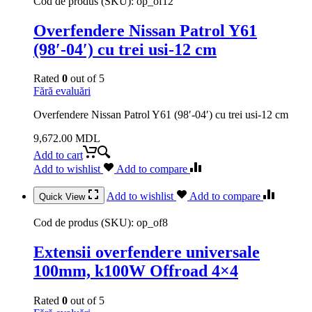
Cod de produs (SKU):
op_of12
Overfendere Nissan Patrol Y61
(98′-04′) cu trei usi-12 cm
Rated
0
out of 5
Fără evaluări
Overfendere Nissan Patrol Y61 (98′-04′) cu trei usi-12 cm
9,672.00
MDL
Add to cart
Add to wishlist
Add to compare
Add to wishlist
Add to compare
Quick View
Cod de produs (SKU):
op_of8
Extensii overfendere universale
100mm, k100W Offroad 4×4
Rated
0
out of 5