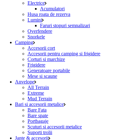
Electrice
Acumulatori
Husa roata de rezerva
Lumini
Faruri stopuri semnalizari
Overfendere
Snorkele
Camping
Accesorii cort
Accesorii pentru camping si frigidere
Corturi si marchize
Frigidere
Generatoare portabile
Mese si scaune
Anvelope
All Terrain
Extreme
Mud Terrain
Bari si accesorii metalice
Bare Fata
Bare spate
Portbagaje
Scuturi si accesorii metalice
Suporti trolii
Jante & accesorii