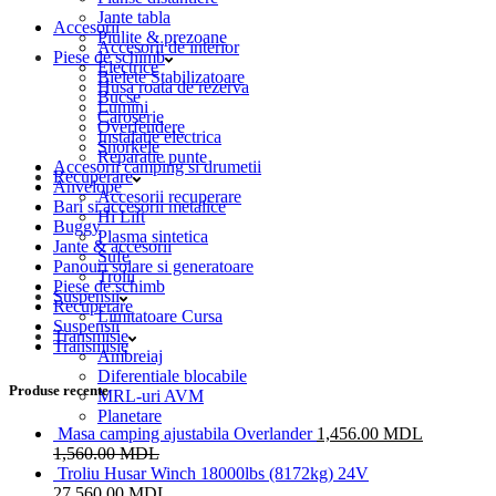
Jante tabla
Accesorii
Piulite & prezoane
Accesorii de interior
Piese de schimb
Electrice
Bielete Stabilizatoare
Husa roata de rezerva
Bucse
Lumini
Caroserie
Overfendere
Instalatie electrica
Snorkele
Reparatie punte
Accesorii camping si drumetii
Recuperare
Anvelope
Accesorii recuperare
Bari si accesorii metalice
Hi Lift
Buggy
Plasma sintetica
Jante & accesorii
Sufe
Panouri solare si generatoare
Trolii
Piese de schimb
Suspensii
Recuperare
Limitatoare Cursa
Suspensii
Transmisie
Transmisie
Ambreiaj
Diferentiale blocabile
Produse recente
MRL-uri AVM
Planetare
Masa camping ajustabila Overlander
1,456.00
MDL
1,560.00
MDL
Troliu Husar Winch 18000lbs (8172kg) 24V
27,560.00
MDL