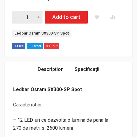
Cantitate Ledbar Osram SX300-SP Spot
Add to cart
Etichetă:
Ledbar Osram SX300-SP Spot
Like
Tweet
Pin It
Description
Specificații
Ledbar Osram SX300-SP Spot
Caracteristici:
– 12 LED-uri ce dezvolta o lumina de pana la
270 de metri si 2600 lumeni