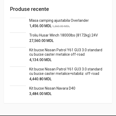
Produse recente
Masa camping ajustabila Overlander
1,456.00
MDL
1,560.00
MDL
Troliu Husar Winch 18000lbs (8172kg) 24V
27,560.00
MDL
Kit bucse Nissan Patrol Y61 GU3 3.0 standard
cu bucse caster metalice off-road
4,134.00
MDL
Kit bucse Nissan Patrol Y61 GU3 3.0 standard
cu bucse caster metalice+stabiliz. off-road
4,440.80
MDL
Kit bucse Nissan Navara D40
3,484.00
MDL