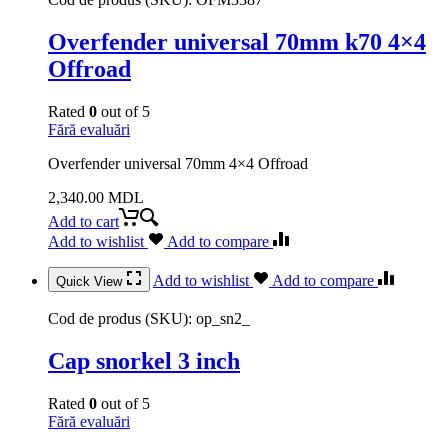
Overfender universal 70mm k70 4×4
Offroad
Rated
0
out of 5
Fără evaluări
Overfender universal 70mm 4×4 Offroad
2,340.00
MDL
Add to cart
Add to wishlist
Add to compare
Add to wishlist
Add to compare
Quick View
Cod de produs (SKU):
op_sn2_
Cap snorkel 3 inch
Rated
0
out of 5
Fără evaluări