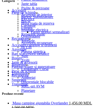
Categorii
Jante tabla
Piulite & prezoane
Accesorii
Piese de schimb
Accesorii de interior
Bielete Stabilizatoare
Electrice
Bucse
Husa roata de rezerva
Caroserie
Lumini
Instalatie electrica
Faruri stopuri semnalizari
Reparatie punte
Overfendere
Recuperare
Snorkele
Accesorii recuperare
Accesorii camping si drumetii
Hi Lift
Anvelope
Plasma sintetica
Bari si accesorii metalice
Sufe
Buggy
Trolii
Jante & accesorii
Suspensii
Panouri solare si generatoare
Limitatoare Cursa
Piese de schimb
Transmisie
Recuperare
Ambreiaj
Suspensii
Diferentiale blocabile
Transmisie
MRL-uri AVM
Planetare
Produse recente
Masa camping ajustabila Overlander
1,456.00
MDL
1,560.00
MDL