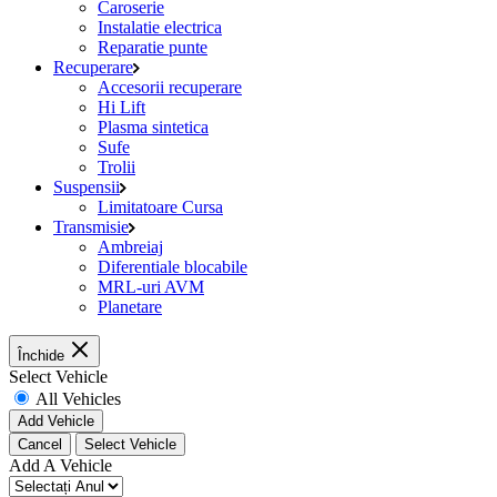
Caroserie
Instalatie electrica
Reparatie punte
Recuperare
Accesorii recuperare
Hi Lift
Plasma sintetica
Sufe
Trolii
Suspensii
Limitatoare Cursa
Transmisie
Ambreiaj
Diferentiale blocabile
MRL-uri AVM
Planetare
Închide
Select Vehicle
All Vehicles
Add Vehicle
Cancel
Select Vehicle
Add A Vehicle