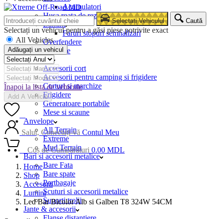
Acumulatori
Husa roata de rezerva
Selectați Vehiculul
Caută
Lumini
Selectați un vehicul pentru a găsi piese potrivite exact
Faruri stopuri semnalizari
All Vehicles
Overfendere
Adăugați un vehicul
Snorkele
Camping
Accesorii cort
Accesorii pentru camping si frigidere
Corturi si marchize
Înapoi la lista de vehicule
Frigidere
Add A Vehicle
Generatoare portabile
Mese si scaune
0
Anvelope
All Terrain
Salut, Conectați-vă
Contul Meu
Extreme
Mud Terrain
0
Coș de Cumpărături
0.00
MDL
Bari si accesorii metalice
Bare Fata
Home
Bare spate
Shop
Portbagaje
Accesorii
Scuturi si accesorii metalice
Lumini
Suporti trolii
Led Bar Bicolor Alb si Galben T8 324W 54CM
Jante & accesorii
Flanse distantiere