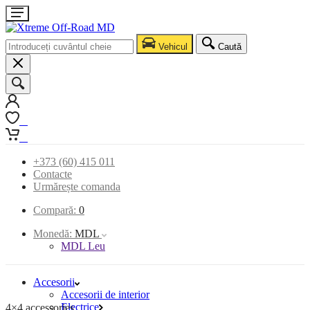
Vehicul
Caută
0
0
+373 (60) 415 011
Contacte
Urmărește comanda
Compară:
0
Monedă:
MDL
MDL Leu
Accesorii
Accesorii de interior
Electrice
4×4 accessories