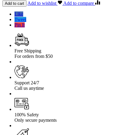
Led
Add to wishlist
Add to compare
Add to cart
Bar
Bicolor
Like
Alb
Tweet
si
Pin It
Galben
T8
324W
54CM
Free Shipping
For orders from $50
Support 24/7
Call us anytime
100% Safety
Only secure payments