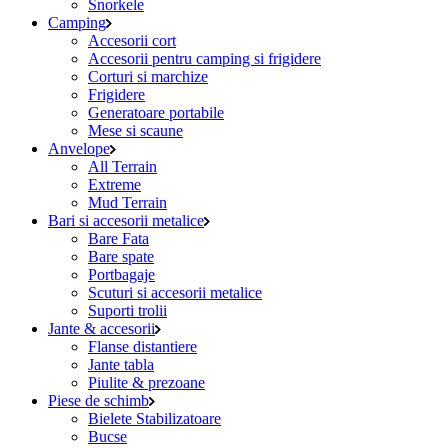
Snorkele
Camping
Accesorii cort
Accesorii pentru camping si frigidere
Corturi si marchize
Frigidere
Generatoare portabile
Mese si scaune
Anvelope
All Terrain
Extreme
Mud Terrain
Bari si accesorii metalice
Bare Fata
Bare spate
Portbagaje
Scuturi si accesorii metalice
Suporti trolii
Jante & accesorii
Flanse distantiere
Jante tabla
Piulite & prezoane
Piese de schimb
Bielete Stabilizatoare
Bucse