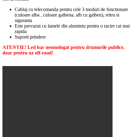
Cablaj cu telecomanda pentru cele 3 moduri de functionare
(culoare alba , culoare galbena, alb cu galben), releu si
siguranta
Este prevazut cu lamele din aluminiu pentru o racire cat mai
rapida
Suporti prindere
ATENTIE! Led bar neomologat pentru drumurile publice,
doar pentru uz off-road!