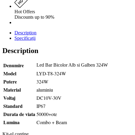
Hot Offers
Discounts up to 90%
Description
Specificații
Description
Denumire
Led Bar Bicolor Alb si Galben 324W
Model
LYD-T8-324W
Putere
324W
Material
aluminiu
Voltaj
DC10V-30V
Standard
IP67
Durata de viata
50000+ote
Lumina
Combo + Beam
Kit-ul contine