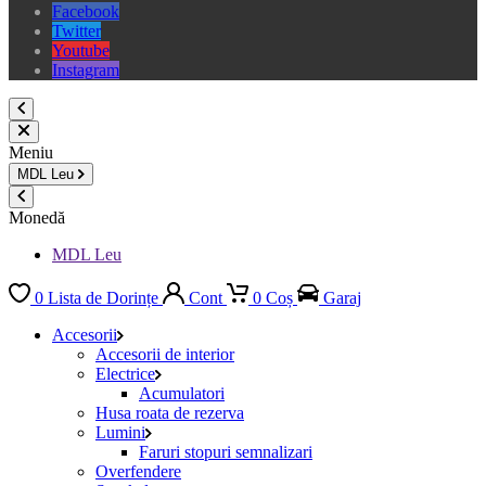
Facebook
Twitter
Youtube
Instagram
Meniu
MDL
Leu
Monedă
MDL Leu
0
Lista de Dorințe
Cont
0
Coș
Garaj
Accesorii
Accesorii de interior
Electrice
Acumulatori
Husa roata de rezerva
Lumini
Faruri stopuri semnalizari
Overfendere