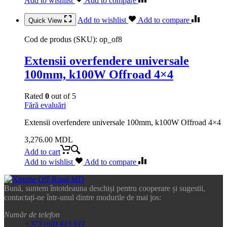
Add to wishlist
Add to compare
Add to wishlist
Add to compare
Quick View
Cod de produs (SKU):
op_of8
Extensii overfendere universale
100mm, k100W Offroad 4×4
Rated
0
out of 5
Fără evaluări
Extensii overfendere universale 100mm, k100W Offroad 4×4
3,276.00
MDL
Add to cart
Add to wishlist
Add to compare
Bună, suntem întotdeauna deschiși pentru cooperare și sugestii,
contactați-ne într-unul dintre modurile de mai jos:
Număr de telefon
+373 (60) 415 011