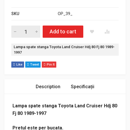
SKU
OP_39_
Cantitate Lampa spate stanga Toyota Land Cruiser Hdj 80 Fj 
Add to cart
Etichetă:
Lampa spate stanga Toyota Land Cruiser Hdj 80 Fj 80 1989-
1997
Like
Tweet
Pin It
Description
Specificații
Lampa spate stanga Toyota Land Cruiser Hdj 80
Fj 80 1989-1997
Pretul este per bucata.