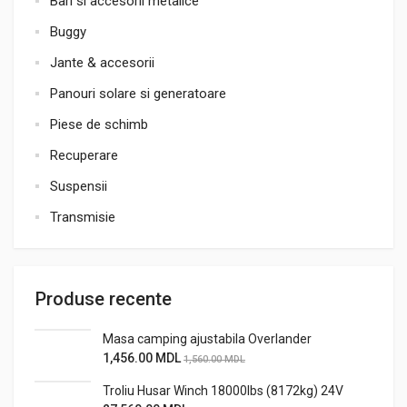
Bari si accesorii metalice
Buggy
Jante & accesorii
Panouri solare si generatoare
Piese de schimb
Recuperare
Suspensii
Transmisie
Produse recente
Masa camping ajustabila Overlander
1,456.00
MDL
1,560.00
MDL
Troliu Husar Winch 18000lbs (8172kg) 24V