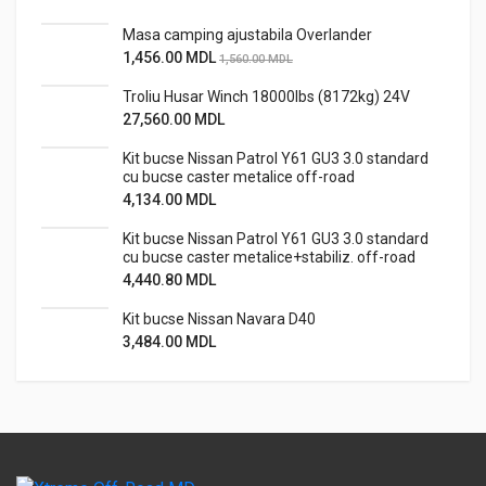
Masa camping ajustabila Overlander
1,456.00
MDL
1,560.00
MDL
Troliu Husar Winch 18000lbs (8172kg) 24V
27,560.00
MDL
Kit bucse Nissan Patrol Y61 GU3 3.0 standard
cu bucse caster metalice off-road
4,134.00
MDL
Kit bucse Nissan Patrol Y61 GU3 3.0 standard
cu bucse caster metalice+stabiliz. off-road
4,440.80
MDL
Kit bucse Nissan Navara D40
3,484.00
MDL