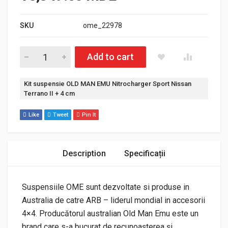
SKU
ome_22978
Cantitate Kit suspensie OLD MAN EMU Nitrocharger Sport Niss
Add to cart
Etichetă:
Kit suspensie OLD MAN EMU Nitrocharger Sport Nissan
Terrano II + 4 cm
Like
Tweet
Pin It
Description
Specificații
Suspensiile OME sunt dezvoltate si produse in
Australia de catre ARB – liderul mondial in accesorii
4×4. Producătorul australian Old Man Emu este un
brand care s-a bucurat de recunoașterea și