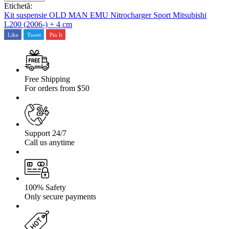
suspensie
Etichetă:
OLD
Kit suspensie OLD MAN EMU Nitrocharger Sport Mitsubishi
MAN
L200 (2006-) + 4 cm
EMU
Like
Tweet
Pin It
Nitrocharger
Sport
Mitsubishi
L200
(2006-)
Free Shipping
+
For orders from $50
4
cm
Support 24/7
Call us anytime
100% Safety
Only secure payments