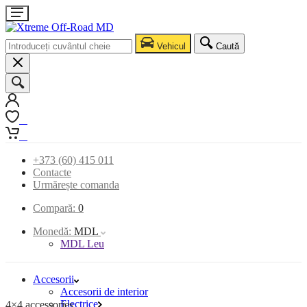
Vehicul
Caută
0
0
+373 (60) 415 011
Contacte
Urmărește comanda
Compară:
0
Monedă:
MDL
MDL Leu
Accesorii
Accesorii de interior
Electrice
4×4 accessories