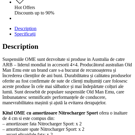
Hot Offers
Discounts up to 90%
Description
Specificații
Description
Suspensiile OME sunt dezvoltate si produse in Australia de catre
ARB – liderul mondial in accesorii 4×4. Producătorul australian Old
Man Emu este un brand care s-a bucurat de recunoașterea și
încrederea clienților de ani buni. Durabilitatea și calitatea produselor
oferite au fost confirmate de sute de clienți mulțumiți care folosesc
aceste produse în cele mai sălbatice și mai îndepărtate colțuri ale
lumii. Sunt deosebit de populare suspensiile Old Man Emu, care
îmbunatatesc semnificativ performanțele de conducere,
manevrabilitatea mașinii și ajută la evitarea derapajelor.
Kitul OME cu amortizoare Nitrocharger Sport
ofera o inaltare
de 4 cm si este compus din:
– amortizoare fata Nitrocharger Sport: x 2
– amortizoare spate Nitrocharger Sport: x 2
– arcuri elicoidale fata: x 2