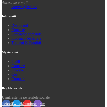
Adresa de e-mail
contact@4x4.md
Informatii
Despre noi
Contacte
Urmărește comanda
Informații de livrare
Termeni & Conditii
My Account
Profil
Comenzi
Favorite
Coș
Compara
Rețelele sociale
Urmărește-ne pe rețelele sociale
Facebook
Twitter
Youtube
Instagram