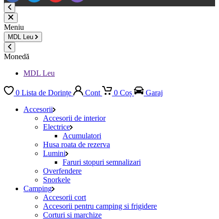
Meniu
MDL
Leu
Monedă
MDL Leu
0
Lista de Dorințe
Cont
0
Coș
Garaj
Accesorii
Accesorii de interior
Electrice
Acumulatori
Husa roata de rezerva
Lumini
Faruri stopuri semnalizari
Overfendere
Snorkele
Camping
Accesorii cort
Accesorii pentru camping si frigidere
Corturi si marchize