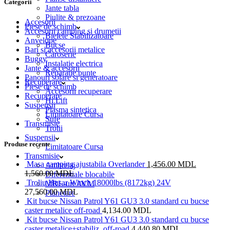
Categorii
Jante tabla
Piulite & prezoane
Accesorii
Piese de schimb
Accesorii camping si drumetii
Bielete Stabilizatoare
Anvelope
Bucse
Bari si accesorii metalice
Caroserie
Buggy
Instalatie electrica
Jante & accesorii
Reparatie punte
Panouri solare si generatoare
Recuperare
Piese de schimb
Accesorii recuperare
Recuperare
Hi Lift
Suspensii
Plasma sintetica
Limitatoare Cursa
Sufe
Transmisie
Trolii
Suspensii
Produse recente
Limitatoare Cursa
Transmisie
Masa camping ajustabila Overlander
1,456.00
MDL
Ambreiaj
1,560.00
MDL
Diferentiale blocabile
Troliu Husar Winch 18000lbs (8172kg) 24V
MRL-uri AVM
27,560.00
MDL
Planetare
Kit bucse Nissan Patrol Y61 GU3 3.0 standard cu bucse
caster metalice off-road
4,134.00
MDL
Kit bucse Nissan Patrol Y61 GU3 3.0 standard cu bucse
caster metalice+stabiliz. off-road
4,440.80
MDL