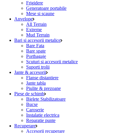
Frigidere
Generatoare portabile
Mese si scaune
Anvelope
All Terrain
Extreme
Mud Terrain
Bari si accesorii metalice
Bare Fata
Bare spate
Portbagaje
Scuturi si accesorii metalice
Suporti trolii
Jante & accesorii
Flanse distantiere
Jante tabla
Piulite & prezoane
Piese de schimb
Bielete Stabilizatoare
Bucse
Caroserie
Instalatie electrica
Reparatie punte
Recuperare
Accesorii recuperare