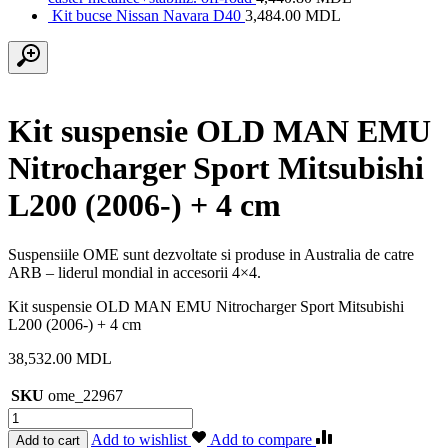
Kit bucse Nissan Navara D40
3,484.00
MDL
Kit suspensie OLD MAN EMU
Nitrocharger Sport Mitsubishi
L200 (2006-) + 4 cm
Suspensiile OME sunt dezvoltate si produse in Australia de catre
ARB – liderul mondial in accesorii 4×4.
Kit suspensie OLD MAN EMU Nitrocharger Sport Mitsubishi
L200 (2006-) + 4 cm
38,532.00
MDL
SKU
ome_22967
Cantitate
Kit
Add to wishlist
Add to compare
Add to cart