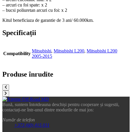
– arcuri cu foi spate: x 2
– bucsi poliuretan arcuri cu foi: x 2
Kitul beneficiaza de garantie de 3 ani/ 60.000km.
Specificații
Mitsubishi
,
Mitsubishi L200
,
Mitsubishi L200
Compatibility
2005-2015
Produse înrudite
Bună, suntem întotdeauna deschiși pentru cooperare și sugestii,
contactați-ne într-unul dintre modurile de mai jos:
Număr de telefon
+373 (60) 415 011