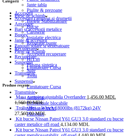
Categorii
Jante tabla
Piulite & prezoane
Accesorii
Piese de schimb
Accesorii camping si drumetii
Bielete Stabilizatoare
Anvelope
Bucse
Bari si accesorii metalice
Caroserie
Buggy
Instalatie electrica
Jante & accesorii
Reparatie punte
Panouri solare si generatoare
Recuperare
Piese de schimb
Accesorii recuperare
Recuperare
Hi Lift
Suspensii
Plasma sintetica
Limitatoare Cursa
Sufe
Transmisie
Trolii
Suspensii
Produse recente
Limitatoare Cursa
Transmisie
Masa camping ajustabila Overlander
1,456.00
MDL
Ambreiaj
1,560.00
MDL
Diferentiale blocabile
Troliu Husar Winch 18000lbs (8172kg) 24V
MRL-uri AVM
27,560.00
MDL
Planetare
Kit bucse Nissan Patrol Y61 GU3 3.0 standard cu bucse
caster metalice off-road
4,134.00
MDL
Kit bucse Nissan Patrol Y61 GU3 3.0 standard cu bucse
caster metalice+stabiliz. off-road
4,440.80
MDL