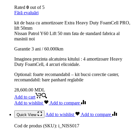
Rated
0
out of 5
Fără evaluări
kit de baza cu amortizoare Extra Heavy Duty FoamCell PRO,
lift 50mm
Nissan Patrol Y60 Lift 50 mm fata de standard fabrica al
masinii noi
Garantie 3 ani / 60.000km
Imaginea prezinta alcatuirea kitului : 4 amortizoare Heavy
Duty FoamCell, 4 arcuri elicoidale.
Optional: foarte recomandabil – kit bucsi corectie caster,
recomandabil: bare panhard reglabile
28,600.00
MDL
Add to cart
Add to wishlist
Add to compare
Add to wishlist
Add to compare
Quick View
Cod de produs (SKU):
i_NISS017