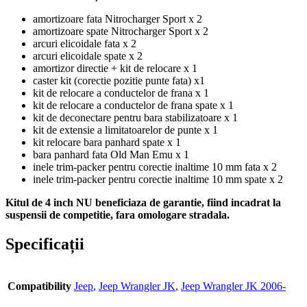
amortizoare fata Nitrocharger Sport x 2
amortizoare spate Nitrocharger Sport x 2
arcuri elicoidale fata x 2
arcuri elicoidale spate x 2
amortizor directie + kit de relocare x 1
caster kit (corectie pozitie punte fata) x1
kit de relocare a conductelor de frana x 1
kit de relocare a conductelor de frana spate x 1
kit de deconectare pentru bara stabilizatoare x 1
kit de extensie a limitatoarelor de punte x 1
kit relocare bara panhard spate x 1
bara panhard fata Old Man Emu x 1
inele trim-packer pentru corectie inaltime 10 mm fata x 2
inele trim-packer pentru corectie inaltime 10 mm spate x 2
Kitul de 4 inch NU beneficiaza de garantie, fiind incadrat la
suspensii de competitie, fara omologare stradala.
Specificații
Compatibility
Jeep
,
Jeep Wrangler JK
,
Jeep Wrangler JK 2006-