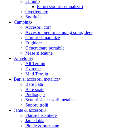
Lumini
Faruri stopuri semnalizari
Overfendere
Snorkele
Camping
Accesorii cort
Accesorii pentru camping si frigidere
Corturi si marchize
Frigidere
Generatoare portabile
Mese si scaune
Anvelope
All Terrain
Extreme
Mud Terrain
Bari si accesorii metalice
Bare Fata
Bare spate
Portbagaje
Scuturi si accesorii metalice
Suporti trolii
Jante & accesorii
Flanse distantiere
Jante tabla
Piulite & prezoane