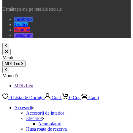
Urmărește-ne pe rețelele sociale
Facebook
Twitter
Youtube
Instagram
Meniu
MDL
Leu
Monedă
MDL Leu
0
Lista de Dorințe
Cont
0
Coș
Garaj
Accesorii
Accesorii de interior
Electrice
Acumulatori
Husa roata de rezerva