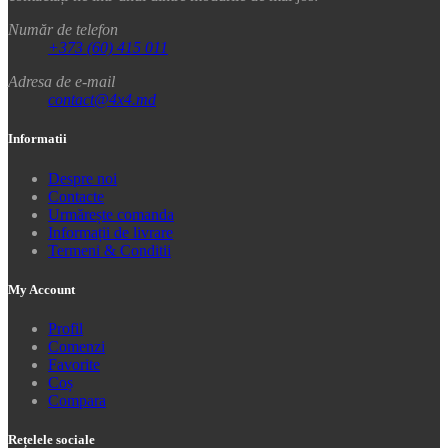
Număr de telefon
+373 (60) 415 011
Adresa de e-mail
contact@4x4.md
Informatii
Despre noi
Contacte
Urmărește comanda
Informații de livrare
Termeni & Conditii
My Account
Profil
Comenzi
Favorite
Coș
Compara
Rețelele sociale