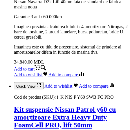
Nissan Navarra D22 Lift 40mm fata de standard de fabrica
masina noua
Garantie 3 ani / 60.000km
Imaginea prezinta alcatuirea kitului : 4 amortizoare Nitrogas, 2
bare de torsiune, 2 arcuri lamelare, bucsi poliuretan, bride U,
cercei gresabili.
Imaginea este cu titlu de prezentare, sistemul de prindere al
amortizoarelor difera in functie de masina dvs.
34,840.00
MDL
Add to cart
Add to wishlist
Add to compare
Add to wishlist
Add to compare
Quick View
Cod de produs (SKU):
i_K NIS P Y60 SWB FC PRO
Kit suspensie Nissan Patrol y60 cu
amortizoare Extra Heavy Duty
FoamCell PRO, lift 50mm