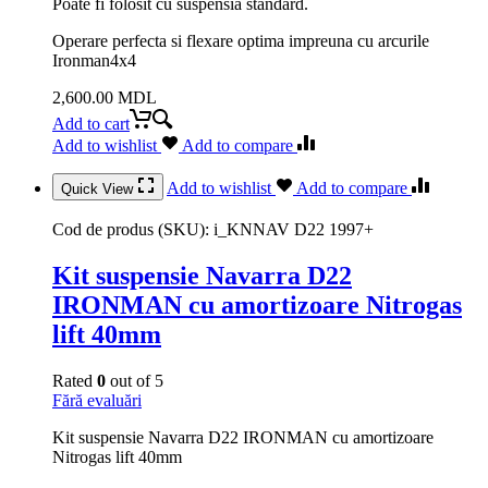
Poate fi folosit cu suspensia standard.
Operare perfecta si flexare optima impreuna cu arcurile
Ironman4x4
2,600.00
MDL
Add to cart
Add to wishlist
Add to compare
Add to wishlist
Add to compare
Quick View
Cod de produs (SKU):
i_KNNAV D22 1997+
Kit suspensie Navarra D22
IRONMAN cu amortizoare Nitrogas
lift 40mm
Rated
0
out of 5
Fără evaluări
Kit suspensie Navarra D22 IRONMAN cu amortizoare
Nitrogas lift 40mm