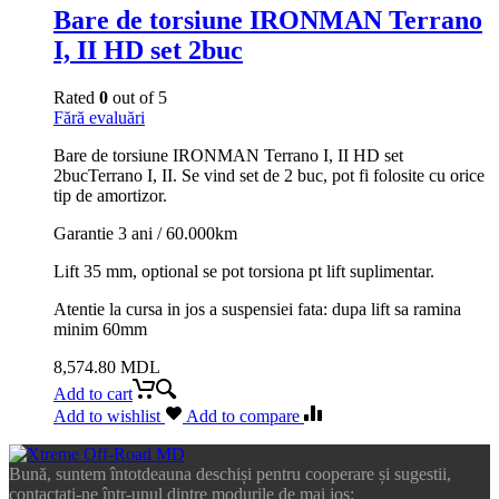
Bare de torsiune IRONMAN Terrano
I, II HD set 2buc
Rated
0
out of 5
Fără evaluări
Bare de torsiune IRONMAN Terrano I, II HD set
2bucTerrano I, II. Se vind set de 2 buc, pot fi folosite cu orice
tip de amortizor.
Garantie 3 ani / 60.000km
Lift 35 mm, optional se pot torsiona pt lift suplimentar.
Atentie la cursa in jos a suspensiei fata: dupa lift sa ramina
minim 60mm
8,574.80
MDL
Add to cart
Add to wishlist
Add to compare
Bună, suntem întotdeauna deschiși pentru cooperare și sugestii,
contactați-ne într-unul dintre modurile de mai jos: