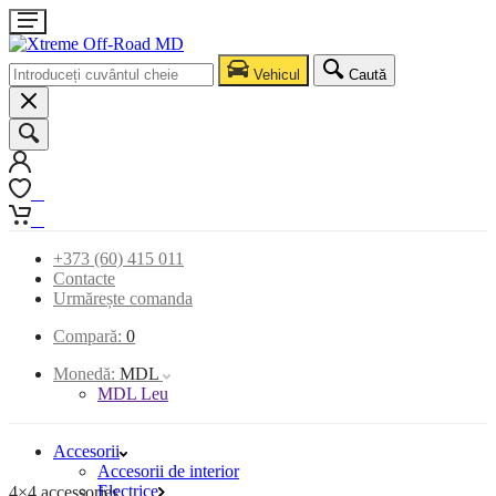
Vehicul
Caută
0
0
+373 (60) 415 011
Contacte
Urmărește comanda
Compară:
0
Monedă:
MDL
MDL Leu
Accesorii
Accesorii de interior
Electrice
4×4 accessories