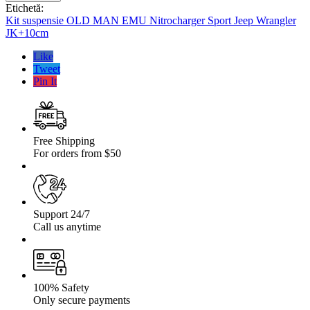
suspensie
Etichetă:
OLD
Kit suspensie OLD MAN EMU Nitrocharger Sport Jeep Wrangler
MAN
JK+10cm
EMU
Nitrocharger
Like
Sport
Tweet
Jeep
Pin It
Wrangler
JK+10cm
Free Shipping
For orders from $50
Support 24/7
Call us anytime
100% Safety
Only secure payments