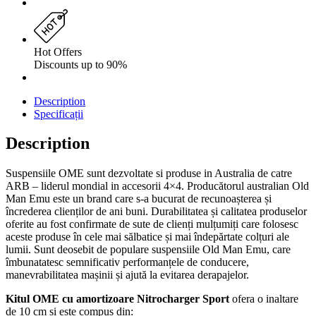
Hot Offers
Discounts up to 90%
Description
Specificații
Description
Suspensiile OME sunt dezvoltate si produse in Australia de catre
ARB – liderul mondial in accesorii 4×4. Producătorul australian Old
Man Emu este un brand care s-a bucurat de recunoașterea și
încrederea clienților de ani buni. Durabilitatea și calitatea produselor
oferite au fost confirmate de sute de clienți mulțumiți care folosesc
aceste produse în cele mai sălbatice și mai îndepărtate colțuri ale
lumii. Sunt deosebit de populare suspensiile Old Man Emu, care
îmbunatatesc semnificativ performanțele de conducere,
manevrabilitatea mașinii și ajută la evitarea derapajelor.
Kitul OME cu amortizoare Nitrocharger
Sport
ofera o inaltare
de 10 cm si este compus din: