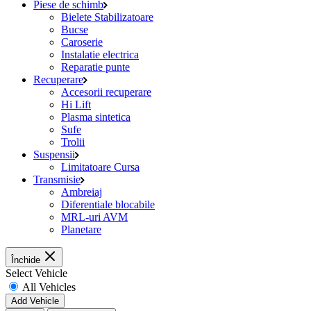
Piese de schimb
Bielete Stabilizatoare
Bucse
Caroserie
Instalatie electrica
Reparatie punte
Recuperare
Accesorii recuperare
Hi Lift
Plasma sintetica
Sufe
Trolii
Suspensii
Limitatoare Cursa
Transmisie
Ambreiaj
Diferentiale blocabile
MRL-uri AVM
Planetare
Închide
Select Vehicle
All Vehicles
Add Vehicle