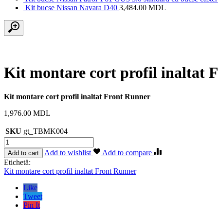
Kit bucse Nissan Navara D40
3,484.00
MDL
Kit montare cort profil inaltat
Kit montare cort profil inaltat Front Runner
1,976.00
MDL
SKU
gt_TBMK004
Cantitate
Kit
Add to wishlist
Add to compare
Add to cart
montare
Etichetă:
cort
Kit montare cort profil inaltat Front Runner
profil
inaltat
Like
Front
Tweet
Runner
Pin It