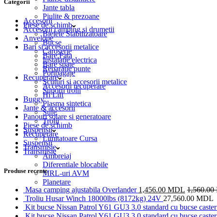
Categorii
Jante tabla
Piulite & prezoane
Accesorii
Piese de schimb
Accesorii camping si drumetii
Bielete Stabilizatoare
Anvelope
Bucse
Bari si accesorii metalice
Caroserie
Bare Fata
Instalatie electrica
Bare spate
Reparatie punte
Portbagaje
Recuperare
Scuturi si accesorii metalice
Accesorii recuperare
Suporti trolii
Hi Lift
Buggy
Plasma sintetica
Jante & accesorii
Sufe
Panouri solare si generatoare
Trolii
Piese de schimb
Suspensii
Recuperare
Limitatoare Cursa
Suspensii
Transmisie
Transmisie
Ambreiaj
Diferentiale blocabile
Produse recente
MRL-uri AVM
Planetare
Masa camping ajustabila Overlander
1,456.00
MDL
1,560.00
Troliu Husar Winch 18000lbs (8172kg) 24V
27,560.00
MDL
Kit bucse Nissan Patrol Y61 GU3 3.0 standard cu bucse caster 
Kit bucse Nissan Patrol Y61 GU3 3.0 standard cu bucse caster 