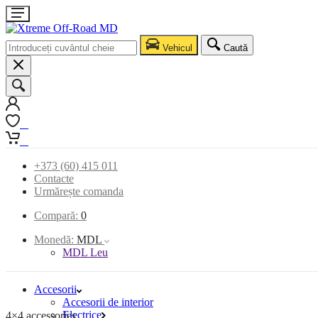
Vehicul
Caută
0
0
+373 (60) 415 011
Contacte
Urmărește comanda
Compară:
0
Monedă:
MDL
MDL Leu
Accesorii
Accesorii de interior
Electrice
4×4 accessories