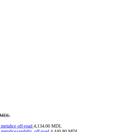
MDL
metalice off-road
4,134.00
MDL
metalice+stabiliz. off-road
4,440.80
MDL