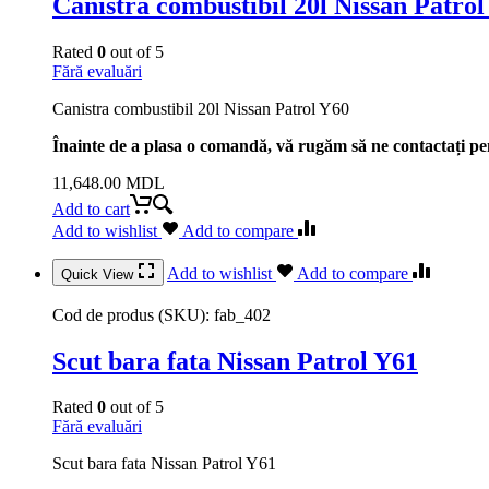
Canistra combustibil 20l Nissan Patrol
Rated
0
out of 5
Fără evaluări
Canistra combustibil 20l Nissan Patrol Y60
Înainte de a plasa o comandă, vă rugăm să ne contactați pen
11,648.00
MDL
Add to cart
Add to wishlist
Add to compare
Add to wishlist
Add to compare
Quick View
Cod de produs (SKU):
fab_402
Scut bara fata Nissan Patrol Y61
Rated
0
out of 5
Fără evaluări
Scut bara fata Nissan Patrol Y61