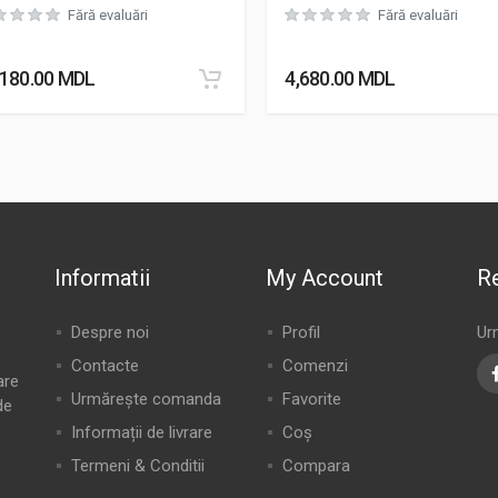
Fără evaluări
Fără evaluări
,180.00
MDL
4,680.00
MDL
Informatii
My Account
Re
Despre noi
Profil
Ur
Contacte
Comenzi
are
Urmărește comanda
Favorite
de
Informații de livrare
Coș
Termeni & Conditii
Compara