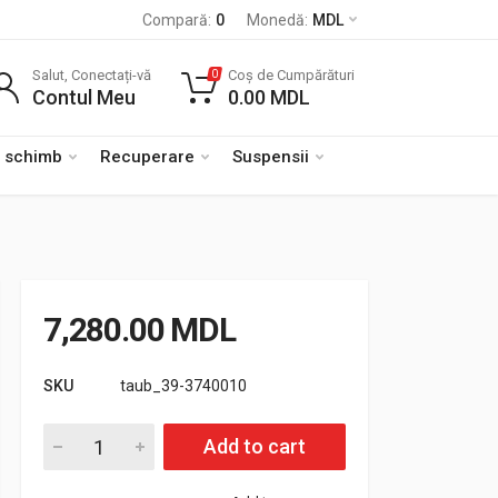
Compară:
0
Monedă:
MDL
Salut, Conectați-vă
Coș de Cumpărături
0
Contul Meu
0.00
MDL
e schimb
Recuperare
Suspensii
7,280.00
MDL
SKU
taub_39-3740010
Cantitate Kit montaj Roof Rack pentru Ford Ranger
Add to cart