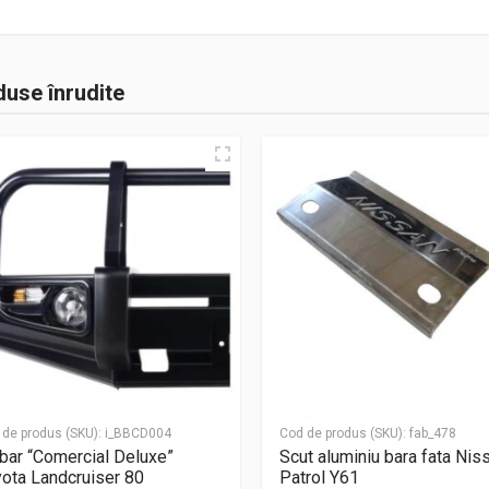
use înrudite
 de produs (SKU):
i_BBCD004
Cod de produs (SKU):
fab_478
bar “Comercial Deluxe”
Scut aluminiu bara fata Nis
ota Landcruiser 80
Patrol Y61