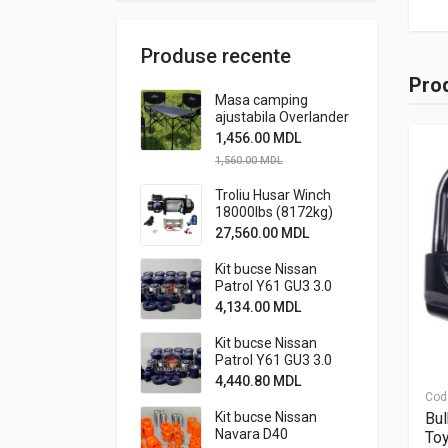
Produse recente
Prod
Masa camping
ajustabila Overlander
1,456.00
MDL
1,560.00
MDL
Troliu Husar Winch
18000lbs (8172kg)
24V
27,560.00
MDL
Kit bucse Nissan
Patrol Y61 GU3 3.0
standard cu bucse
4,134.00
MDL
caster metalice off-
road
Kit bucse Nissan
Patrol Y61 GU3 3.0
standard cu bucse
4,440.80
MDL
caster
Cod
metalice+stabiliz.
Bul
Kit bucse Nissan
off-road
Navara D40
Toy