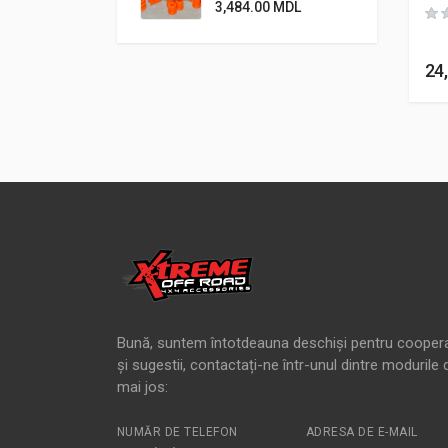
3,484.00
MDL
24
Bună, suntem întotdeauna deschiși pentru cooper
și sugestii, contactați-ne într-unul dintre modurile 
mai jos:
NUMĂR DE TELEFON
ADRESA DE E-MAIL