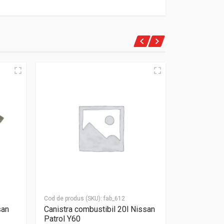
Cod de produs (SKU):
fab_612
Cod de produs
san
Canistra combustibil 20l Nissan
Suport roat
Patrol Y60
suport hi-li