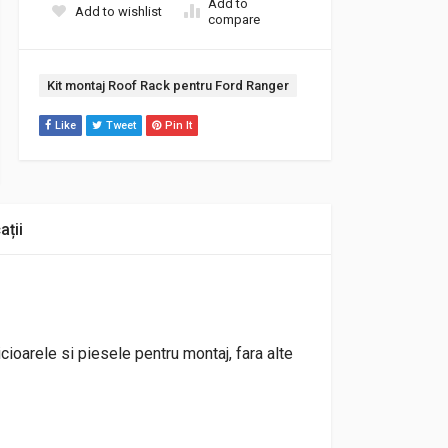
Add to
Add to wishlist
compare
Etichetă:
Kit montaj Roof Rack pentru Ford Ranger
Like
Tweet
Pin It
ații
cioarele si piesele pentru montaj, fara alte