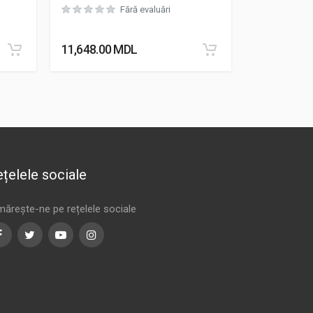
Patrol Y60
Fără evaluări
11,648.00
MDL
15,730.00
țelele sociale
mărește-ne pe rețelele sociale
Facebook
Twitter
Youtube
Instagram