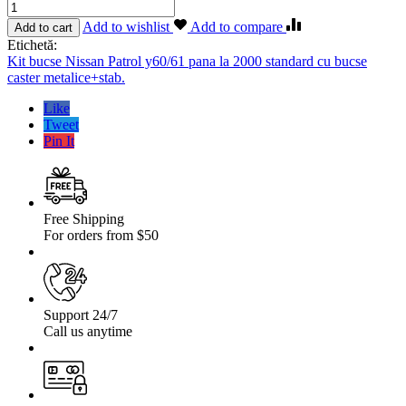
Cantitate
Kit
Add to wishlist
Add to compare
Add to cart
bucse
Etichetă:
Nissan
Kit bucse Nissan Patrol y60/61 pana la 2000 standard cu bucse
Patrol
caster metalice+stab.
y60/61
pana
Like
la
Tweet
2000
Pin It
standard
cu
bucse
caster
metalice+stab.
Free Shipping
For orders from $50
Support 24/7
Call us anytime