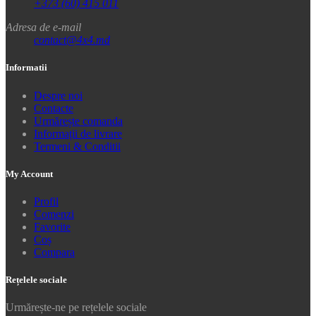
+373 (60) 415 011
Adresa de e-mail
contact@4x4.md
Informatii
Despre noi
Contacte
Urmărește comanda
Informații de livrare
Termeni & Conditii
My Account
Profil
Comenzi
Favorite
Coș
Compara
Rețelele sociale
Urmărește-ne pe rețelele sociale