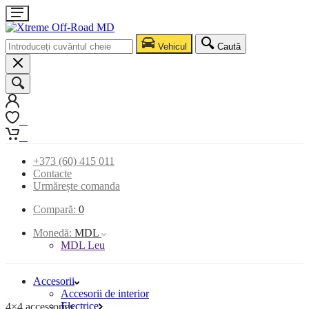
Vehicul
Caută
0
0
+373 (60) 415 011
Contacte
Urmărește comanda
Compară:
0
Monedă:
MDL
MDL Leu
Accesorii
Accesorii de interior
Electrice
4×4 accessories