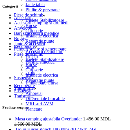
Jante tabla
Categorii
Piulite & prezoane
Piese de schimb
Accesorii
Bielete Stabilizatoare
Accesorii camping si drumetii
Bucse
Anvelope
Caroserie
Bari si accesorii metalice
Instalatie electrica
Buggy
Reparatie punte
Jante & accesorii
Recuperare
Panouri solare si generatoare
Accesorii recuperare
Piese de schimb
Hi Lift
Bielete Stabilizatoare
Plasma sintetica
Bucse
Sufe
Caroserie
Trolii
Instalatie electrica
Suspensii
Reparatie punte
Limitatoare Cursa
Recuperare
Transmisie
Suspensii
Ambreiaj
Transmisie
Diferentiale blocabile
MRL-uri AVM
Produse recente
Planetare
Masa camping ajustabila Overlander
1,456.00
MDL
1,560.00
MDL
Troliu Husar Winch 18000lbs (8172kg) 24V