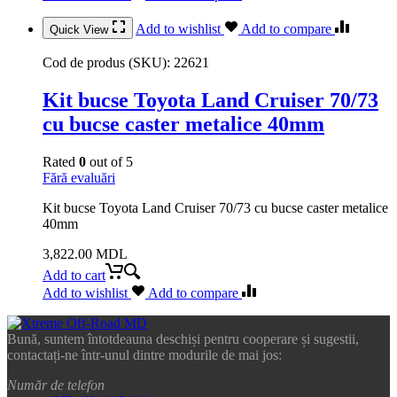
Add to wishlist
Add to compare
Quick View
Cod de produs (SKU):
22621
Kit bucse Toyota Land Cruiser 70/73
cu bucse caster metalice 40mm
Rated
0
out of 5
Fără evaluări
Kit bucse Toyota Land Cruiser 70/73 cu bucse caster metalice
40mm
3,822.00
MDL
Add to cart
Add to wishlist
Add to compare
Bună, suntem întotdeauna deschiși pentru cooperare și sugestii,
contactați-ne într-unul dintre modurile de mai jos:
Număr de telefon