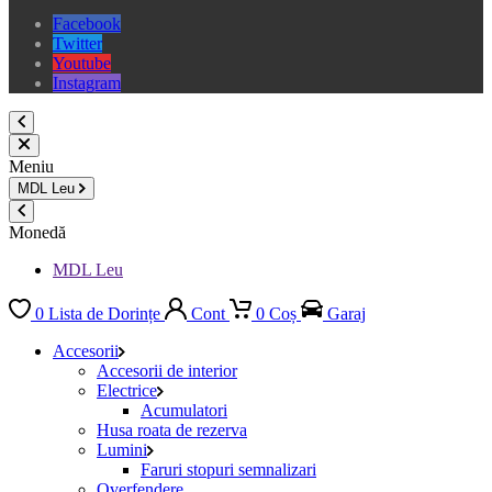
Facebook
Twitter
Youtube
Instagram
Meniu
MDL
Leu
Monedă
MDL Leu
0
Lista de Dorințe
Cont
0
Coș
Garaj
Accesorii
Accesorii de interior
Electrice
Acumulatori
Husa roata de rezerva
Lumini
Faruri stopuri semnalizari
Overfendere