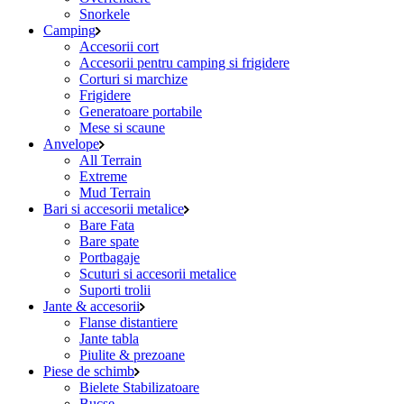
Snorkele
Camping
Accesorii cort
Accesorii pentru camping si frigidere
Corturi si marchize
Frigidere
Generatoare portabile
Mese si scaune
Anvelope
All Terrain
Extreme
Mud Terrain
Bari si accesorii metalice
Bare Fata
Bare spate
Portbagaje
Scuturi si accesorii metalice
Suporti trolii
Jante & accesorii
Flanse distantiere
Jante tabla
Piulite & prezoane
Piese de schimb
Bielete Stabilizatoare
Bucse