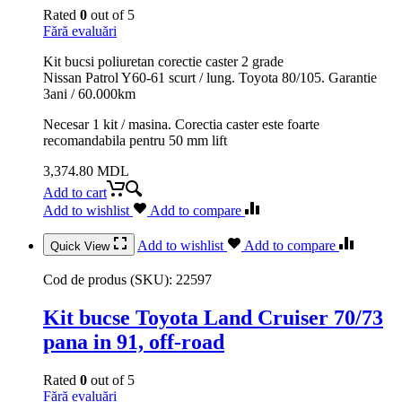
Rated
0
out of 5
Fără evaluări
Kit bucsi poliuretan corectie caster 2 grade
Nissan Patrol Y60-61 scurt / lung. Toyota 80/105. Garantie
3ani / 60.000km
Necesar 1 kit / masina. Corectia caster este foarte
recomandabila pentru 50 mm lift
3,374.80
MDL
Add to cart
Add to wishlist
Add to compare
Add to wishlist
Add to compare
Quick View
Cod de produs (SKU):
22597
Kit bucse Toyota Land Cruiser 70/73
pana in 91, off-road
Rated
0
out of 5
Fără evaluări