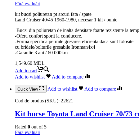
Fără evaluări
kit bucsi poliuretan pt arcuri fata / spate
Land Cruiser 40/45 1960-1980, necesar 1 kit / punte
-Bucsi din poliuretan de inalta densitate foarte rezistente la temp
-Ofera confort sporit la conducere.
-Forma specifica permite gresarea eficienta daca sunt folosite
cu bridele/bolturile gresabile Ironman4x4
-Garantie 3 ani / 60.000km
1,549.60
MDL
Add to cart
Add to wishlist
Add to compare
Add to wishlist
Add to compare
Quick View
Cod de produs (SKU):
22621
Kit bucse Toyota Land Cruiser 70/73 
Rated
0
out of 5
Fără evaluări