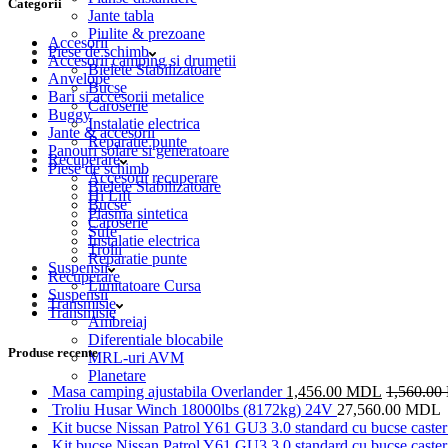
Categorii
Jante tabla
Piulite & prezoane
Accesorii
Piese de schimb
Accesorii camping si drumetii
Bielete Stabilizatoare
Anvelope
Bucse
Bari si accesorii metalice
Caroserie
Buggy
Instalatie electrica
Jante & accesorii
Reparatie punte
Panouri solare si generatoare
Recuperare
Piese de schimb
Accesorii recuperare
Bielete Stabilizatoare
Hi Lift
Bucse
Plasma sintetica
Caroserie
Sufe
Instalatie electrica
Trolii
Reparatie punte
Suspensii
Recuperare
Limitatoare Cursa
Suspensii
Transmisie
Transmisie
Ambreiaj
Diferentiale blocabile
Produse recente
MRL-uri AVM
Planetare
Masa camping ajustabila Overlander
1,456.00
MDL
1,560.00
Troliu Husar Winch 18000lbs (8172kg) 24V
27,560.00
MDL
Kit bucse Nissan Patrol Y61 GU3 3.0 standard cu bucse caster 
Kit bucse Nissan Patrol Y61 GU3 3.0 standard cu bucse caster 