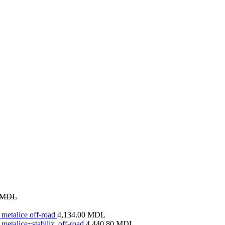
MDL
metalice off-road
4,134.00
MDL
metalice+stabiliz. off-road
4,440.80
MDL