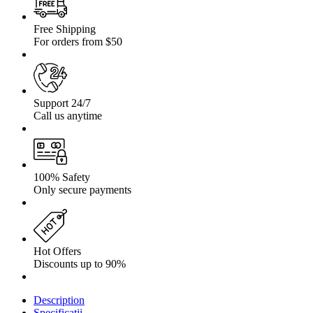
cu
bucse
caster
Free Shipping
metalice
For orders from $50
Support 24/7
Call us anytime
100% Safety
Only secure payments
Hot Offers
Discounts up to 90%
Description
Specificații