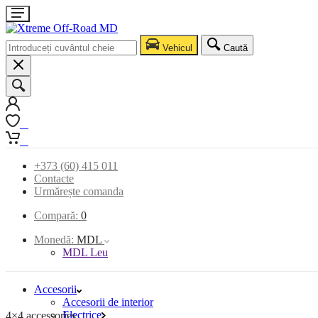
Vehicul
Caută
0
0
+373 (60) 415 011
Contacte
Urmărește comanda
Compară:
0
Monedă:
MDL
MDL Leu
Accesorii
Accesorii de interior
Electrice
4×4 accessories