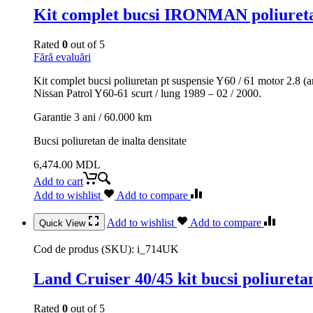
Kit complet bucsi IRONMAN poliuretan 
Rated
0
out of 5
Fără evaluări
Kit complet bucsi poliuretan pt suspensie Y60 / 61 motor 2.8 (
Nissan Patrol Y60-61 scurt / lung 1989 – 02 / 2000.
Garantie 3 ani / 60.000 km
Bucsi poliuretan de inalta densitate
6,474.00
MDL
Add to cart
Add to wishlist
Add to compare
Add to wishlist
Add to compare
Quick View
Cod de produs (SKU):
i_714UK
Land Cruiser 40/45 kit bucsi poliuret
Rated
0
out of 5