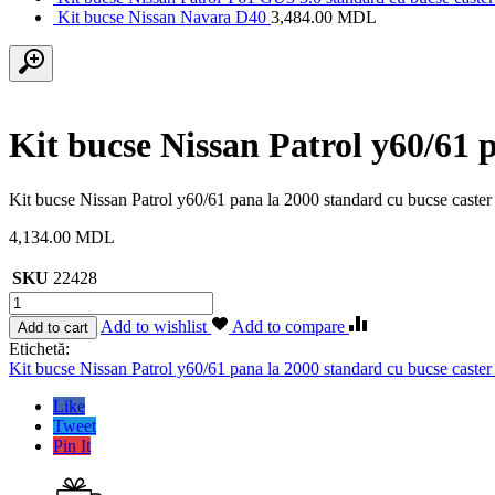
Kit bucse Nissan Navara D40
3,484.00
MDL
Kit bucse Nissan Patrol y60/61 
Kit bucse Nissan Patrol y60/61 pana la 2000 standard cu bucse caster
4,134.00
MDL
SKU
22428
Cantitate
Kit
Add to wishlist
Add to compare
Add to cart
bucse
Etichetă:
Nissan
Kit bucse Nissan Patrol y60/61 pana la 2000 standard cu bucse caster
Patrol
y60/61
Like
pana
Tweet
la
Pin It
2000
standard