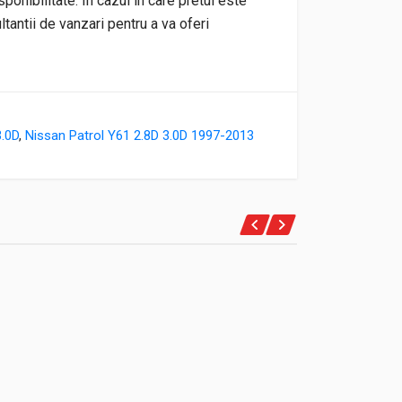
sponibilitate. In cazul in care pretul este
ultantii de vanzari pentru a va oferi
3.0D
,
Nissan Patrol Y61 2.8D 3.0D 1997-2013