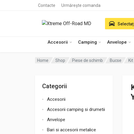
Contacte
Urmărește comanda
Selectaț
Accesorii
Camping
Anvelope
Home
Shop
Piese de schimb
Bucse
Ki
Categorii
Accesorii
Accesorii camping si drumetii
Anvelope
Bari si accesorii metalice