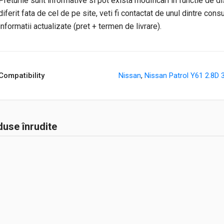
Preturile sunt informative si pot exista modificari in functie de di
diferit fata de cel de pe site, veti fi contactat de unul dintre cons
informatii actualizate (pret + termen de livrare).
Compatibility
Nissan
,
Nissan Patrol Y61 2.8D 
use înrudite