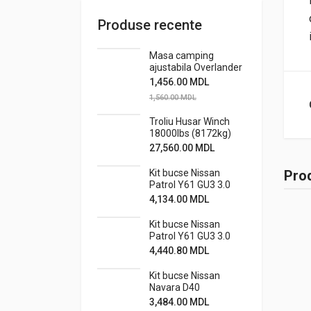
Produse recente
Masa camping
ajustabila Overlander
1,456.00
MDL
1,560.00
MDL
Troliu Husar Winch
18000lbs (8172kg)
24V
27,560.00
MDL
Kit bucse Nissan
Prod
Patrol Y61 GU3 3.0
standard cu bucse
4,134.00
MDL
caster metalice off-
road
Kit bucse Nissan
Patrol Y61 GU3 3.0
standard cu bucse
4,440.80
MDL
caster
metalice+stabiliz.
Kit bucse Nissan
off-road
Navara D40
3,484.00
MDL