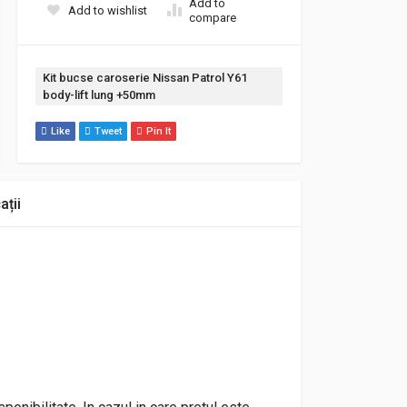
Add to
Add to wishlist
compare
Etichetă:
Kit bucse caroserie Nissan Patrol Y61
body-lift lung +50mm
Like
Tweet
Pin It
ații