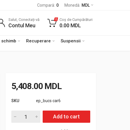
Compară:
0
Monedă:
MDL
Salut, Conectați-vă
Coș de Cumpărături
0
Contul Meu
0.00
MDL
e schimb
Recuperare
Suspensii
5,408.00
MDL
SKU
ep_bucs car6
Cantitate Kit bucse caroserie Nissan Patrol Y61 body-lift lun
Add to cart