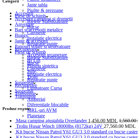
Categorii
Jante tabla
Piulite & prezoane
Accesorii
Piese de schimb
Accesorii camping si drumetii
Bielete Stabilizatoare
Anvelope
Bucse
Bari si accesorii metalice
Caroserie
Buggy
Instalatie electrica
Jante & accesorii
Reparatie punte
Panouri solare si generatoare
Recuperare
Piese de schimb
Accesorii recuperare
Bielete Stabilizatoare
Hi Lift
Bucse
Plasma sintetica
Caroserie
Sufe
Instalatie electrica
Trolii
Reparatie punte
Suspensii
Recuperare
Limitatoare Cursa
Suspensii
Transmisie
Transmisie
Ambreiaj
Diferentiale blocabile
Produse recente
MRL-uri AVM
Planetare
Masa camping ajustabila Overlander
1,456.00
MDL
1,560.00
Troliu Husar Winch 18000lbs (8172kg) 24V
27,560.00
MDL
Kit bucse Nissan Patrol Y61 GU3 3.0 standard cu bucse caster 
Kit bucse Nissan Patrol Y61 GU3 3.0 standard cu bucse caster 