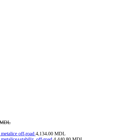
MDL
metalice off-road
4,134.00
MDL
metalice+stabiliz. off-road
4,440.80
MDL