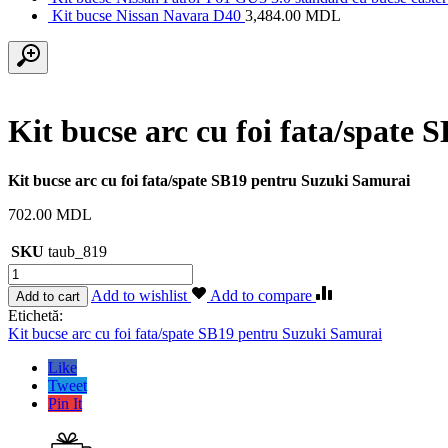
Kit bucse Nissan Navara D40
3,484.00
MDL
Kit bucse arc cu foi fata/spate
Kit bucse arc cu foi fata/spate SB19 pentru Suzuki Samurai
702.00
MDL
SKU
taub_819
Cantitate
Kit
Add to wishlist
Add to compare
Add to cart
bucse
Etichetă:
arc
Kit bucse arc cu foi fata/spate SB19 pentru Suzuki Samurai
cu
foi
Like
fata/spate
Tweet
SB19
Pin It
pentru
Suzuki