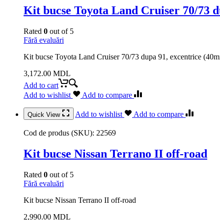
Kit bucse Toyota Land Cruiser 70/73 d
Rated
0
out of 5
Fără evaluări
Kit bucse Toyota Land Cruiser 70/73 dupa 91, excentrice (40
3,172.00
MDL
Add to cart
Add to wishlist
Add to compare
Add to wishlist
Add to compare
Quick View
Cod de produs (SKU):
22569
Kit bucse Nissan Terrano II off-road
Rated
0
out of 5
Fără evaluări
Kit bucse Nissan Terrano II off-road
2,990.00
MDL