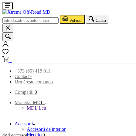
Vehicul
Caută
0
0
+373 (60) 415 011
Contacte
Urmărește comanda
Compară:
0
Monedă:
MDL
MDL Leu
Accesorii
Accesorii de interior
Electrice
4×4 accessories