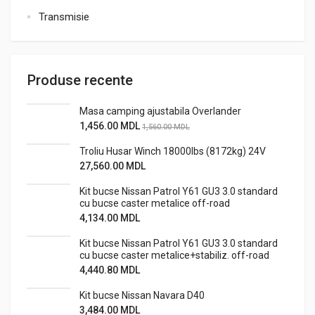
Transmisie
Produse recente
Masa camping ajustabila Overlander
1,456.00
MDL
1,560.00
MDL
Troliu Husar Winch 18000lbs (8172kg) 24V
27,560.00
MDL
Kit bucse Nissan Patrol Y61 GU3 3.0 standard
cu bucse caster metalice off-road
4,134.00
MDL
Kit bucse Nissan Patrol Y61 GU3 3.0 standard
cu bucse caster metalice+stabiliz. off-road
4,440.80
MDL
Kit bucse Nissan Navara D40
3,484.00
MDL