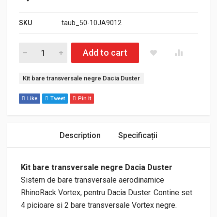
SKU
taub_50-10JA9012
Cantitate Kit bare transversale negre Dacia Duster
Add to cart
Etichetă:
Kit bare transversale negre Dacia Duster
Like
Tweet
Pin It
Description
Specificații
Kit bare transversale negre Dacia Duster
Sistem de bare transversale aerodinamice
RhinoRack Vortex, pentru Dacia Duster. Contine set
4 picioare si 2 bare transversale Vortex negre.