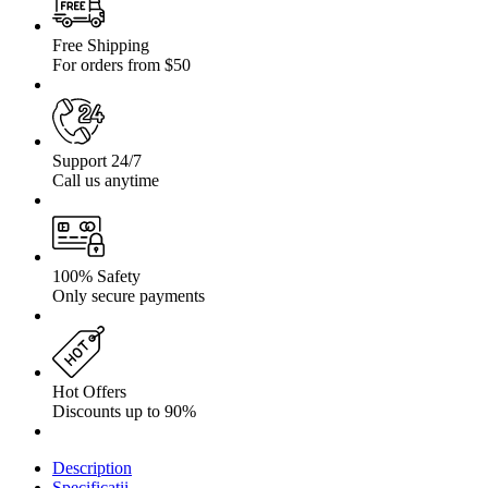
5X114.3
CB
71.6
Free Shipping
Jeep
For orders from $50
Support 24/7
Call us anytime
100% Safety
Only secure payments
Hot Offers
Discounts up to 90%
Description
Specificații