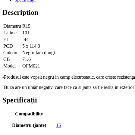
Description
Diametru
R15
Latime
10J
ET
-44
PCD
5 x 114.3
Culoare
Negru fara dungi
CB
71.6
Model
OFM021
-Produsul este vopsit negru in camp electrostatic, care crește rezistența 
-Buza are un umăr negativ, care face ca si janta sa fie iesita in exteri
Specificații
Compatibility
Diametru (jante)
15