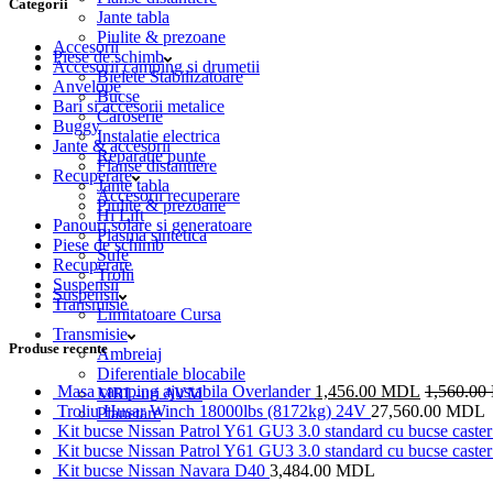
Categorii
Jante tabla
Piulite & prezoane
Accesorii
Piese de schimb
Accesorii camping si drumetii
Bielete Stabilizatoare
Anvelope
Bucse
Bari si accesorii metalice
Caroserie
Buggy
Instalatie electrica
Jante & accesorii
Reparatie punte
Flanse distantiere
Recuperare
Jante tabla
Accesorii recuperare
Piulite & prezoane
Hi Lift
Panouri solare si generatoare
Plasma sintetica
Piese de schimb
Sufe
Recuperare
Trolii
Suspensii
Suspensii
Transmisie
Limitatoare Cursa
Transmisie
Produse recente
Ambreiaj
Diferentiale blocabile
Masa camping ajustabila Overlander
1,456.00
MDL
1,560.00
MRL-uri AVM
Troliu Husar Winch 18000lbs (8172kg) 24V
27,560.00
MDL
Planetare
Kit bucse Nissan Patrol Y61 GU3 3.0 standard cu bucse caster 
Kit bucse Nissan Patrol Y61 GU3 3.0 standard cu bucse caster 
Kit bucse Nissan Navara D40
3,484.00
MDL