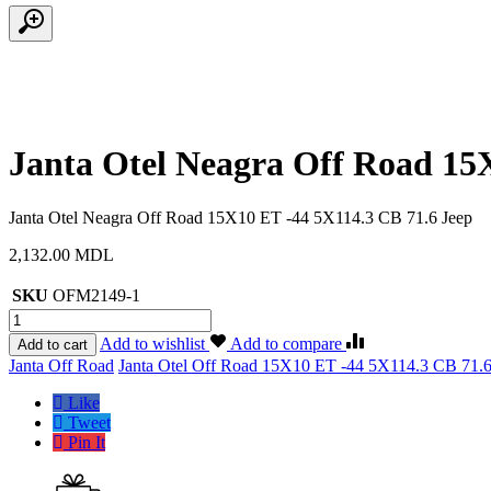
Janta Otel Neagra Off Road 15
Janta Otel Neagra Off Road 15X10 ET -44 5X114.3 CB 71.6 Jeep
2,132.00
MDL
SKU
OFM2149-1
Cantitate
Janta
Add to wishlist
Add to compare
Add to cart
Otel
Etichete:
Janta Off Road
Janta Otel Off Road 15X10 ET -44 5X114.3 CB 71.
Neagra
Off
Like
Road
Tweet
15X10
Pin It
ET
-44