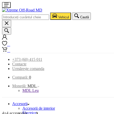
Vehicul
Caută
0
0
+373 (60) 415 011
Contacte
Urmărește comanda
Compară:
0
Monedă:
MDL
MDL Leu
Accesorii
Accesorii de interior
Electrice
4×4 accessories