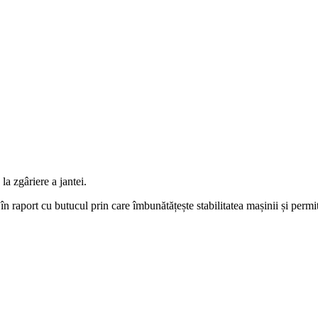
la zgâriere a jantei.
or în raport cu butucul prin care îmbunătățește stabilitatea mașinii și p