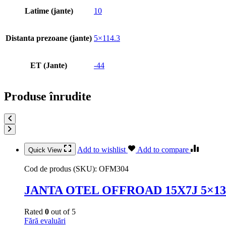
Latime (jante)
10
Distanta prezoane (jante)
5×114.3
ET (Jante)
-44
Produse înrudite
Add to wishlist
Add to compare
Quick View
Cod de produs (SKU):
OFM304
JANTA OTEL OFFROAD 15X7J 5×139.7
Rated
0
out of 5
Fără evaluări