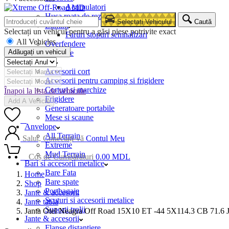
Acumulatori
Husa roata de rezerva
Selectați Vehiculul
Caută
Lumini
Selectați un vehicul pentru a găsi piese potrivite exact
Faruri stopuri semnalizari
All Vehicles
Overfendere
Adăugați un vehicul
Snorkele
Camping
Accesorii cort
Accesorii pentru camping si frigidere
Corturi si marchize
Înapoi la lista de vehicule
Frigidere
Add A Vehicle
Generatoare portabile
Mese si scaune
0
Anvelope
All Terrain
Salut, Conectați-vă
Contul Meu
Extreme
Mud Terrain
0
Coș de Cumpărături
0.00
MDL
Bari si accesorii metalice
Bare Fata
Home
Bare spate
Shop
Portbagaje
Jante & accesorii
Scuturi si accesorii metalice
Jante tabla
Suporti trolii
Janta Otel Neagra Off Road 15X10 ET -44 5X114.3 CB 71.6 
Jante & accesorii
Flanse distantiere