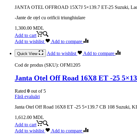
JANTA OTEL OFFROAD 15X7J 5×139.7 ET-25 Suzuki, Lada
-Jante de oțel cu orificii triunghiulare
1,300.00
MDL
Add to cart
Add to wishlist
Add to compare
Add to wishlist
Add to compare
Quick View
Cod de produs (SKU):
OFM1205
Janta Otel Off Road 16X8 ET -25 5×13
Rated
0
out of 5
Fără evaluări
Janta Otel Off Road 16X8 ET -25 5×139.7 CB 108 Suzuki, K
1,612.00
MDL
Add to cart
Add to wishlist
Add to compare