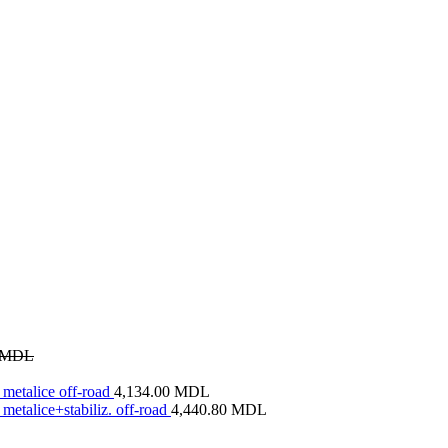
MDL
metalice off-road
4,134.00
MDL
metalice+stabiliz. off-road
4,440.80
MDL