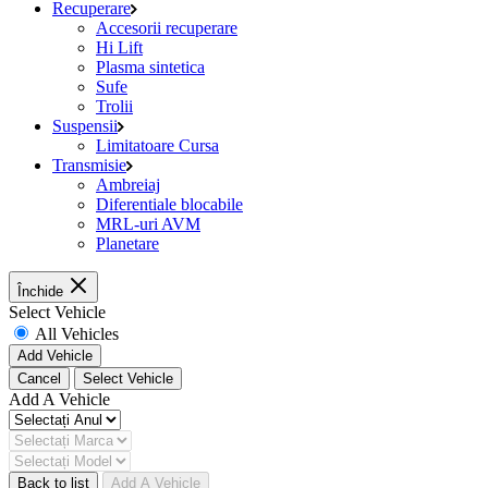
Recuperare
Accesorii recuperare
Hi Lift
Plasma sintetica
Sufe
Trolii
Suspensii
Limitatoare Cursa
Transmisie
Ambreiaj
Diferentiale blocabile
MRL-uri AVM
Planetare
Închide
Select Vehicle
All Vehicles
Add Vehicle
Cancel
Select Vehicle
Add A Vehicle
Back to list
Add A Vehicle