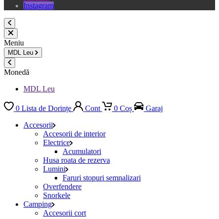
Instagram
Meniu
MDL
Leu
Monedă
MDL Leu
0
Lista de Dorințe
Cont
0
Coș
Garaj
Accesorii
Accesorii de interior
Electrice
Acumulatori
Husa roata de rezerva
Lumini
Faruri stopuri semnalizari
Overfendere
Snorkele
Camping
Accesorii cort