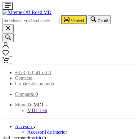
Vehicul
Caută
0
0
+373 (60) 415 011
Contacte
Urmărește comanda
Compară:
0
Monedă:
MDL
MDL Leu
Accesorii
Accesorii de interior
Electrice
4×4 accessories