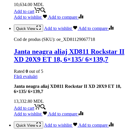
10,634.00
MDL
Add to cart
Add to wishlist
Add to compare
Add to wishlist
Add to compare
Quick View
Cod de produs (SKU):
oe_XD81129067718
Janta neagra aliaj XD811 Rockstar II
XD 20X9 ET 18, 6×135/ 6×139,7
Rated
0
out of 5
Fără evaluări
Janta neagra aliaj XD811 Rockstar II XD 20X9 ET 18,
6×135/ 6×139,7
13,332.80
MDL
Add to cart
Add to wishlist
Add to compare
Add to wishlist
Add to compare
Quick View