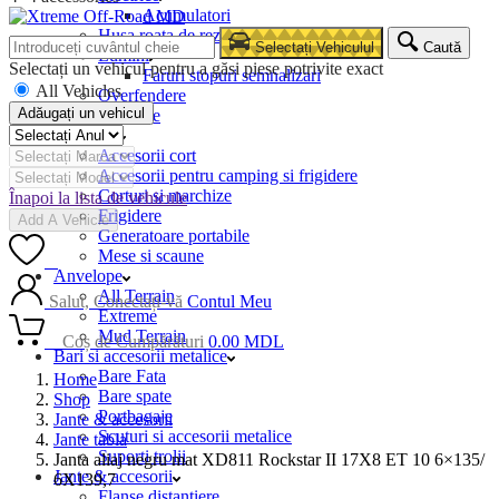
Acumulatori
Husa roata de rezerva
Selectați Vehiculul
Caută
Lumini
Selectați un vehicul pentru a găsi piese potrivite exact
Faruri stopuri semnalizari
All Vehicles
Overfendere
Adăugați un vehicul
Snorkele
Camping
Accesorii cort
Accesorii pentru camping si frigidere
Corturi si marchize
Înapoi la lista de vehicule
Frigidere
Add A Vehicle
Generatoare portabile
Mese si scaune
0
Anvelope
All Terrain
Salut, Conectați-vă
Contul Meu
Extreme
Mud Terrain
0
Coș de Cumpărături
0.00
MDL
Bari si accesorii metalice
Bare Fata
Home
Bare spate
Shop
Portbagaje
Jante & accesorii
Scuturi si accesorii metalice
Jante tabla
Suporti trolii
Janta aliaj negru mat XD811 Rockstar II 17X8 ET 10 6×135/
Jante & accesorii
6X139,7
Flanse distantiere