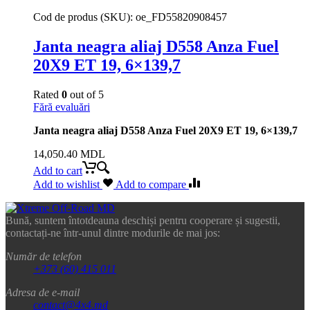
Cod de produs (SKU):
oe_FD55820908457
Janta neagra aliaj D558 Anza Fuel
20X9 ET 19, 6×139,7
Rated
0
out of 5
Fără evaluări
Janta neagra aliaj D558 Anza Fuel 20X9 ET 19, 6×139,7
14,050.40
MDL
Add to cart
Add to wishlist
Add to compare
Bună, suntem întotdeauna deschiși pentru cooperare și sugestii,
contactați-ne într-unul dintre modurile de mai jos:
Număr de telefon
+373 (60) 415 011
Adresa de e-mail
contact@4x4.md