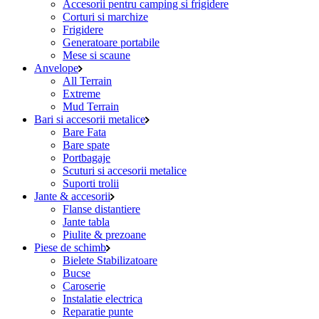
Accesorii pentru camping si frigidere
Corturi si marchize
Frigidere
Generatoare portabile
Mese si scaune
Anvelope
All Terrain
Extreme
Mud Terrain
Bari si accesorii metalice
Bare Fata
Bare spate
Portbagaje
Scuturi si accesorii metalice
Suporti trolii
Jante & accesorii
Flanse distantiere
Jante tabla
Piulite & prezoane
Piese de schimb
Bielete Stabilizatoare
Bucse
Caroserie
Instalatie electrica
Reparatie punte