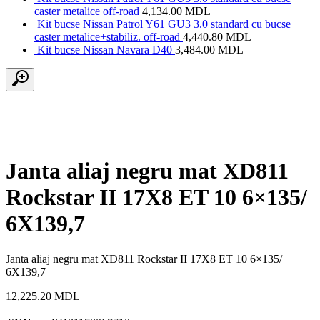
caster metalice off-road
4,134.00
MDL
Kit bucse Nissan Patrol Y61 GU3 3.0 standard cu bucse
caster metalice+stabiliz. off-road
4,440.80
MDL
Kit bucse Nissan Navara D40
3,484.00
MDL
Janta aliaj negru mat XD811
Rockstar II 17X8 ET 10 6×135/
6X139,7
Janta aliaj negru mat XD811 Rockstar II 17X8 ET 10 6×135/
6X139,7
12,225.20
MDL