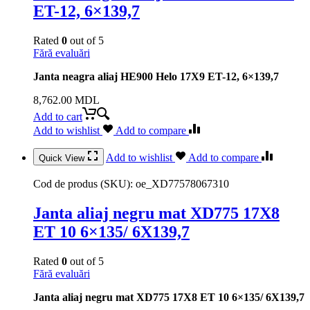
ET-12, 6×139,7
Rated
0
out of 5
Fără evaluări
Janta neagra aliaj HE900 Helo 17X9 ET-12, 6×139,7
8,762.00
MDL
Add to cart
Add to wishlist
Add to compare
Add to wishlist
Add to compare
Quick View
Cod de produs (SKU):
oe_XD77578067310
Janta aliaj negru mat XD775 17X8
ET 10 6×135/ 6X139,7
Rated
0
out of 5
Fără evaluări
Janta aliaj negru mat XD775 17X8 ET 10 6×135/ 6X139,7