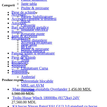
Jante tabla
Categorii
Piulite & prezoane
Piese de schimb
Accesorii
Bielete Stabilizatoare
Accesorii camping si drumetii
Bucse
Anvelope
Caroserie
Bari si accesorii metalice
Instalatie electrica
Buggy
Reparatie punte
Jante & accesorii
Recuperare
Flanse distantiere
Accesorii recuperare
Jante tabla
Hi Lift
Piulite & prezoane
Plasma sintetica
Panouri solare si generatoare
Sufe
Piese de schimb
Trolii
Recuperare
Suspensii
Suspensii
Limitatoare Cursa
Transmisie
Transmisie
Ambreiaj
Produse recente
Diferentiale blocabile
MRL-uri AVM
Masa camping ajustabila Overlander
1,456.00
MDL
Planetare
1,560.00
MDL
Troliu Husar Winch 18000lbs (8172kg) 24V
27,560.00
MDL
Kit bucse Nissan Patrol Y61 GU3 3.0 standard cu bucse