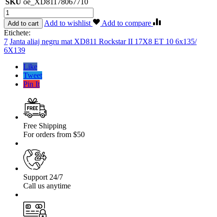
SKU
oe_XD81178067710
Cantitate
Janta
Add to wishlist
Add to compare
Add to cart
aliaj
Etichete:
negru
7
Janta aliaj negru mat XD811 Rockstar II 17X8 ET 10 6x135/
mat
6X139
XD811
Rockstar
Like
II
Tweet
17X8
Pin It
ET
10
6×135/
6X139,7
Free Shipping
For orders from $50
Support 24/7
Call us anytime