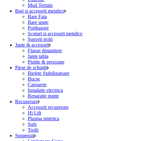
Mud Terrain
Bari si accesorii metalice
Bare Fata
Bare spate
Portbagaje
Scuturi si accesorii metalice
Suporti trolii
Jante & accesorii
Flanse distantiere
Jante tabla
Piulite & prezoane
Piese de schimb
Bielete Stabilizatoare
Bucse
Caroserie
Instalatie electrica
Reparatie punte
Recuperare
Accesorii recuperare
Hi Lift
Plasma sintetica
Sufe
Trolii
Suspensii