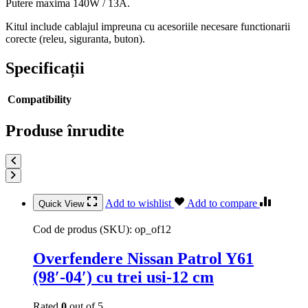
Putere maxima 140W / 13A.
Kitul include cablajul impreuna cu acesoriile necesare functionarii
corecte (releu, siguranta, buton).
Specificații
Compatibility
Produse înrudite
Add to wishlist
Add to compare
Quick View
Cod de produs (SKU):
op_of12
Overfendere Nissan Patrol Y61
(98′-04′) cu trei usi-12 cm
Rated
0
out of 5