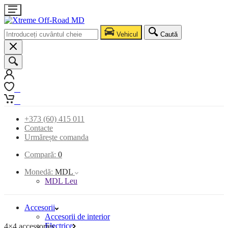
Vehicul
Caută
0
0
+373 (60) 415 011
Contacte
Urmărește comanda
Compară:
0
Monedă:
MDL
MDL Leu
Accesorii
Accesorii de interior
Electrice
4×4 accessories