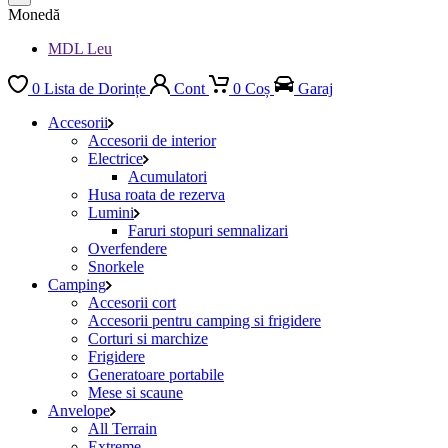
Monedă
MDL Leu
0
Lista de Dorințe
Cont
0
Coș
Garaj
Accesorii
Accesorii de interior
Electrice
Acumulatori
Husa roata de rezerva
Lumini
Faruri stopuri semnalizari
Overfendere
Snorkele
Camping
Accesorii cort
Accesorii pentru camping si frigidere
Corturi si marchize
Frigidere
Generatoare portabile
Mese si scaune
Anvelope
All Terrain
Extreme