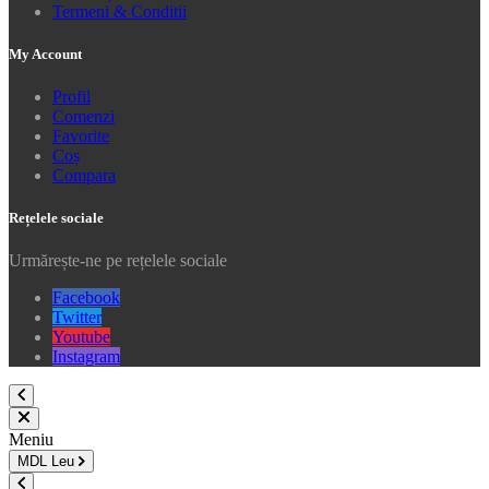
Termeni & Conditii
My Account
Profil
Comenzi
Favorite
Coș
Compara
Rețelele sociale
Urmărește-ne pe rețelele sociale
Facebook
Twitter
Youtube
Instagram
Meniu
MDL
Leu