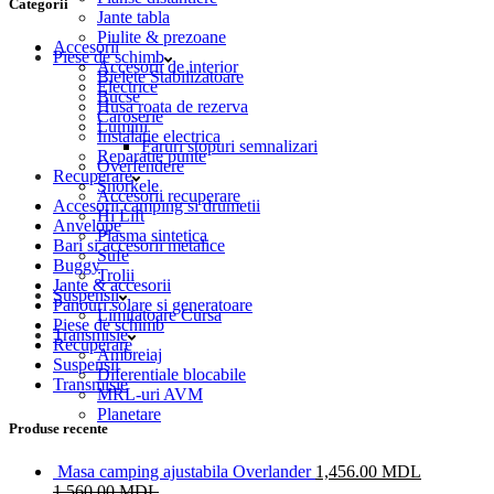
Categorii
Jante tabla
Piulite & prezoane
Accesorii
Piese de schimb
Accesorii de interior
Bielete Stabilizatoare
Electrice
Bucse
Husa roata de rezerva
Caroserie
Lumini
Instalatie electrica
Faruri stopuri semnalizari
Reparatie punte
Overfendere
Recuperare
Snorkele
Accesorii recuperare
Accesorii camping si drumetii
Hi Lift
Anvelope
Plasma sintetica
Bari si accesorii metalice
Sufe
Buggy
Trolii
Jante & accesorii
Suspensii
Panouri solare si generatoare
Limitatoare Cursa
Piese de schimb
Transmisie
Recuperare
Ambreiaj
Suspensii
Diferentiale blocabile
Transmisie
MRL-uri AVM
Planetare
Produse recente
Masa camping ajustabila Overlander
1,456.00
MDL
1,560.00
MDL