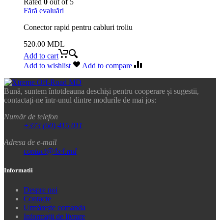
Rated
0
out of 5
Fără evaluări
Conector rapid pentru cabluri troliu
520.00
MDL
Add to cart
Add to wishlist
Add to compare
Bună, suntem întotdeauna deschiși pentru cooperare și sugestii,
contactați-ne într-unul dintre modurile de mai jos:
Număr de telefon
+373 (60) 415 011
Adresa de e-mail
contact@4x4.md
Informatii
Despre noi
Contacte
Urmărește comanda
Informații de livrare