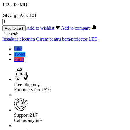
1,092.00
MDL
SKU
gt_ACC101
Cantitate
Instalatie
Add to wishlist
Add to compare
Add to cart
electrica
Etichetă:
Osram
Instalatie electrica Osram pentru bara/proiector LED
pentru
bara/proiector
Like
LED
Tweet
Pin It
Free Shipping
For orders from $50
Support 24/7
Call us anytime