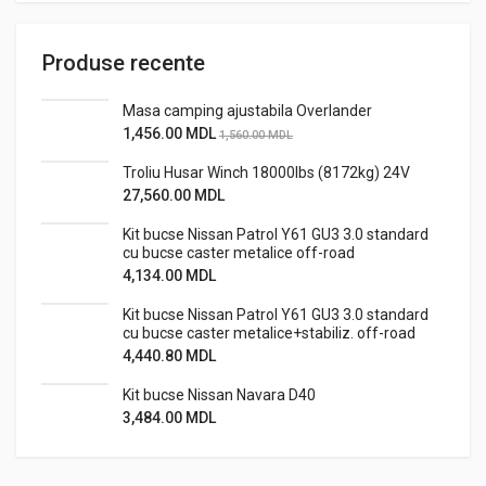
Produse recente
Masa camping ajustabila Overlander
1,456.00
MDL
1,560.00
MDL
Troliu Husar Winch 18000lbs (8172kg) 24V
27,560.00
MDL
Kit bucse Nissan Patrol Y61 GU3 3.0 standard
cu bucse caster metalice off-road
4,134.00
MDL
Kit bucse Nissan Patrol Y61 GU3 3.0 standard
cu bucse caster metalice+stabiliz. off-road
4,440.80
MDL
Kit bucse Nissan Navara D40
3,484.00
MDL