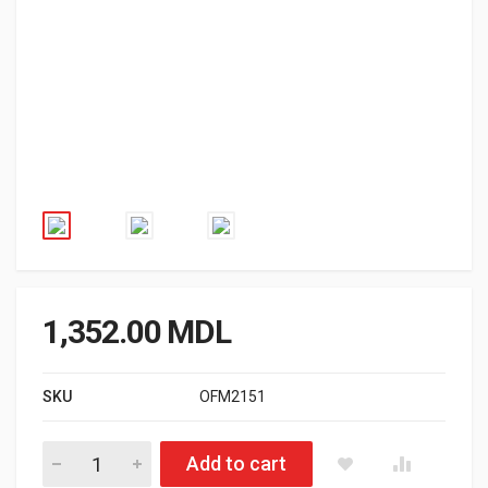
1,352.00
MDL
SKU
OFM2151
Cantitate Inel Beadlock R15 OFM4x4
Add to cart