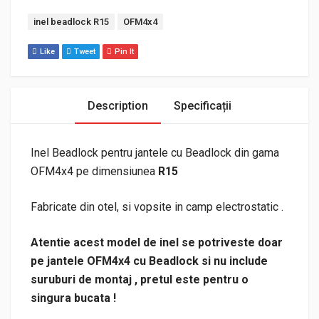
Etichete:
inel beadlock R15
OFM4x4
Like
Tweet
Pin It
Description
Specificații
Inel Beadlock pentru jantele cu Beadlock din gama
OFM4x4 pe dimensiunea
R15
Fabricate din otel, si vopsite in camp electrostatic .
Atentie acest model de inel se potriveste doar
pe jantele OFM4x4 cu Beadlock si nu include
suruburi de montaj , pretul este pentru o
singura bucata !