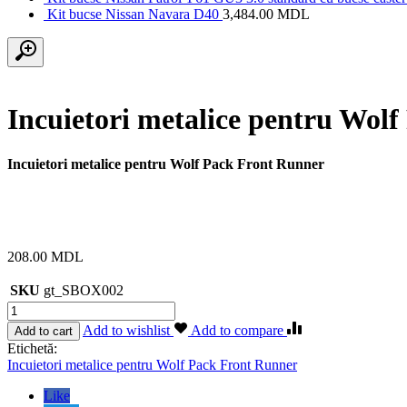
Kit bucse Nissan Navara D40
3,484.00
MDL
Incuietori metalice pentru Wol
Incuietori metalice pentru Wolf Pack Front Runner
208.00
MDL
SKU
gt_SBOX002
Cantitate
Incuietori
Add to wishlist
Add to compare
Add to cart
metalice
Etichetă:
pentru
Incuietori metalice pentru Wolf Pack Front Runner
Wolf
Pack
Like
Front