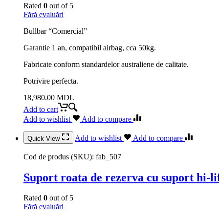
Rated
0
out of 5
Fără evaluări
Bullbar “Comercial”
Garantie 1 an, compatibil airbag, cca 50kg.
Fabricate conform standardelor australiene de calitate.
Potrivire perfecta.
18,980.00
MDL
Add to cart
Add to wishlist
Add to compare
Add to wishlist
Add to compare
Quick View
Cod de produs (SKU):
fab_507
Suport roata de rezerva cu suport hi-li
Rated
0
out of 5
Fără evaluări