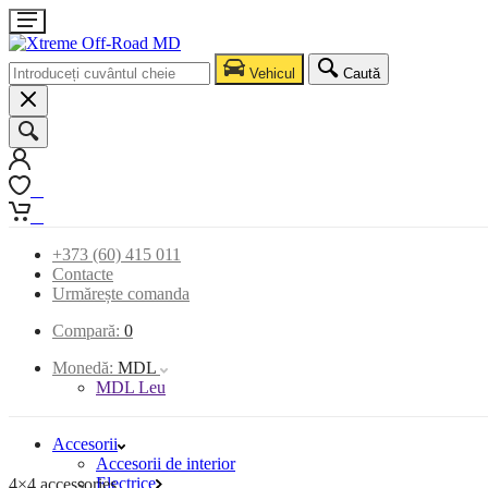
Vehicul
Caută
0
0
+373 (60) 415 011
Contacte
Urmărește comanda
Compară:
0
Monedă:
MDL
MDL Leu
Accesorii
Accesorii de interior
Electrice
4×4 accessories