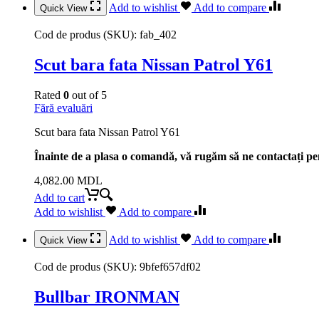
Add to wishlist
Add to compare
Quick View
Cod de produs (SKU):
fab_402
Scut bara fata Nissan Patrol Y61
Rated
0
out of 5
Fără evaluări
Scut bara fata Nissan Patrol Y61
Înainte de a plasa o comandă, vă rugăm să ne contactați pen
4,082.00
MDL
Add to cart
Add to wishlist
Add to compare
Add to wishlist
Add to compare
Quick View
Cod de produs (SKU):
9bfef657df02
Bullbar IRONMAN