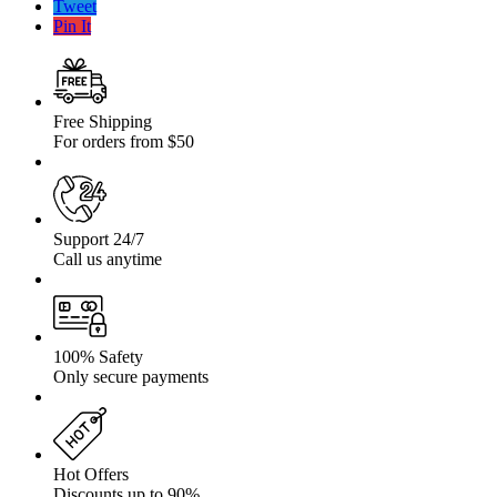
Tweet
Runner
Pin It
Free Shipping
For orders from $50
Support 24/7
Call us anytime
100% Safety
Only secure payments
Hot Offers
Discounts up to 90%