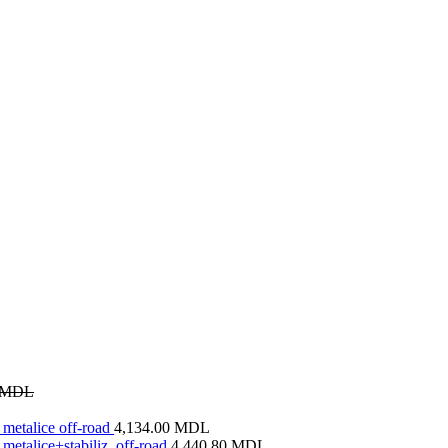
MDL
metalice off-road
4,134.00
MDL
metalice+stabiliz. off-road
4,440.80
MDL