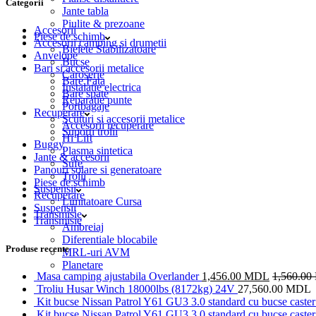
Categorii
Jante tabla
Piulite & prezoane
Accesorii
Piese de schimb
Accesorii camping si drumetii
Bielete Stabilizatoare
Anvelope
Bucse
Bari si accesorii metalice
Caroserie
Bare Fata
Instalatie electrica
Bare spate
Reparatie punte
Portbagaje
Recuperare
Scuturi si accesorii metalice
Accesorii recuperare
Suporti trolii
Hi Lift
Buggy
Plasma sintetica
Jante & accesorii
Sufe
Panouri solare si generatoare
Trolii
Piese de schimb
Suspensii
Recuperare
Limitatoare Cursa
Suspensii
Transmisie
Transmisie
Ambreiaj
Diferentiale blocabile
Produse recente
MRL-uri AVM
Planetare
Masa camping ajustabila Overlander
1,456.00
MDL
1,560.00
Troliu Husar Winch 18000lbs (8172kg) 24V
27,560.00
MDL
Kit bucse Nissan Patrol Y61 GU3 3.0 standard cu bucse caster 
Kit bucse Nissan Patrol Y61 GU3 3.0 standard cu bucse caster 