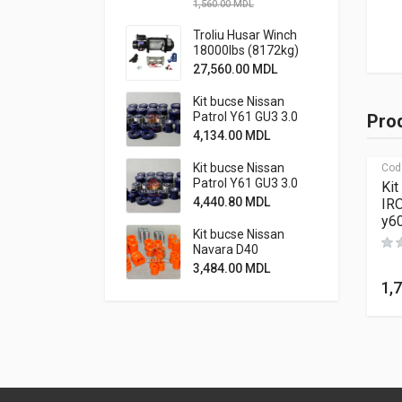
1,560.00
MDL
Troliu Husar Winch
18000lbs (8172kg)
24V
27,560.00
MDL
Kit bucse Nissan
Patrol Y61 GU3 3.0
Prod
standard cu bucse
4,134.00
MDL
caster metalice off-
road
Kit bucse Nissan
Cod
Patrol Y61 GU3 3.0
Kit
standard cu bucse
4,440.80
MDL
IR
caster
y6
metalice+stabiliz.
Kit bucse Nissan
off-road
Navara D40
3,484.00
MDL
1,