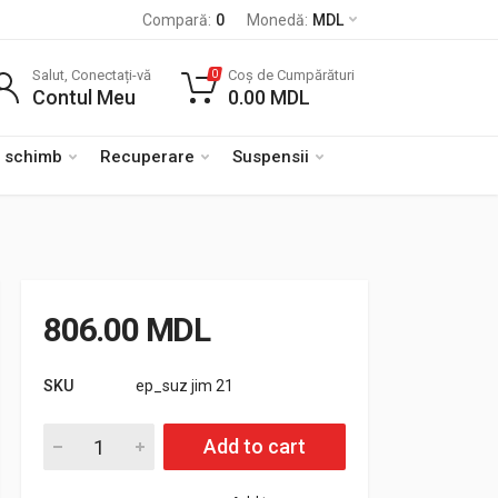
Compară:
0
Monedă:
MDL
Salut, Conectați-vă
Coș de Cumpărături
0
Contul Meu
0.00
MDL
e schimb
Recuperare
Suspensii
806.00
MDL
SKU
ep_suz jim 21
Cantitate Inaltatoare Suzuki Jimny spate – 6 cm
Add to cart