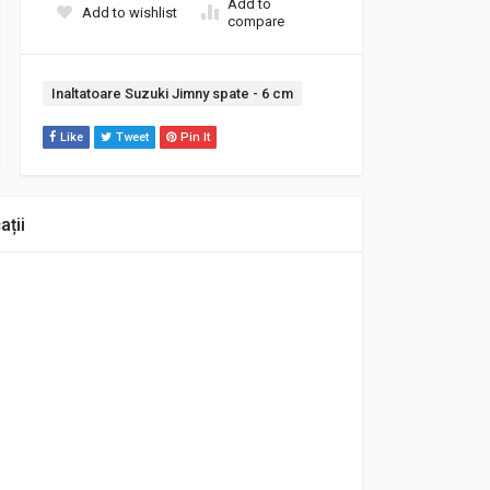
Add to
Add to wishlist
compare
Etichetă:
Inaltatoare Suzuki Jimny spate - 6 cm
Like
Tweet
Pin It
ații