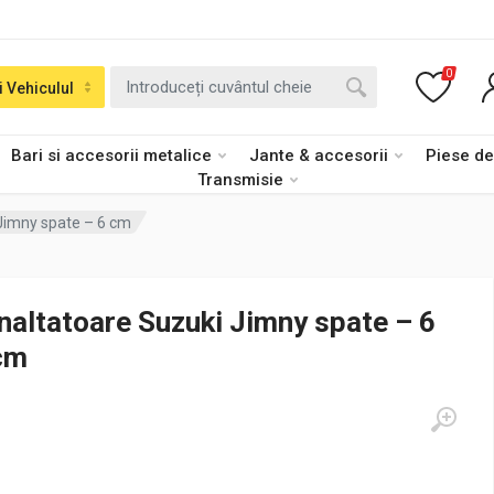
0
i Vehiculul
Bari si accesorii metalice
Jante & accesorii
Piese d
Transmisie
 Jimny spate – 6 cm
Inaltatoare Suzuki Jimny spate – 6
cm