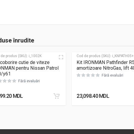
use înrudite
 de produs (SKU):
i_1002K
Cod de produs (SKU):
i_KNPATH05+
 coborire cutie de viteze
Kit IRONMAN Pathfinder R
ONMAN pentru Nissan Patrol
amortizoare NitroGas, lift
0/y61
Fără evaluări
Fără evaluări
799.20
MDL
23,098.40
MDL