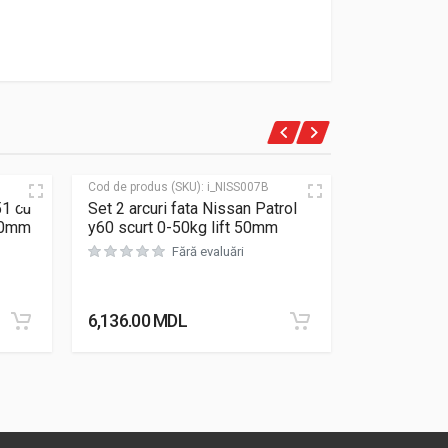
Cod de produs (SKU):
i_NISS007B
Cod de produs
FC PRO
51 cu
Set 2 arcuri fata Nissan Patrol
Kit suspens
 40mm
y60 scurt 0-50kg lift 50mm
cu amortizo
Fără evaluări
FoamCell P
6,136.00
MDL
28,600.00