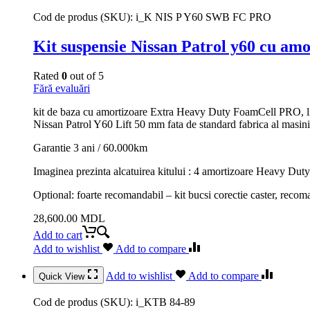
Cod de produs (SKU):
i_K NIS P Y60 SWB FC PRO
Kit suspensie Nissan Patrol y60 cu a
Rated
0
out of 5
Fără evaluări
kit de baza cu amortizoare Extra Heavy Duty FoamCell PRO, 
Nissan Patrol Y60 Lift 50 mm fata de standard fabrica al masini
Garantie 3 ani / 60.000km
Imaginea prezinta alcatuirea kitului : 4 amortizoare Heavy Duty
Optional: foarte recomandabil – kit bucsi corectie caster, recom
28,600.00
MDL
Add to cart
Add to wishlist
Add to compare
Add to wishlist
Add to compare
Quick View
Cod de produs (SKU):
i_KTB 84-89