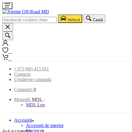
Vehicul
Caută
0
0
+373 (60) 415 011
Contacte
Urmărește comanda
Compară:
0
Monedă:
MDL
MDL Leu
Accesorii
Accesorii de interior
Electrice
4×4 accessories