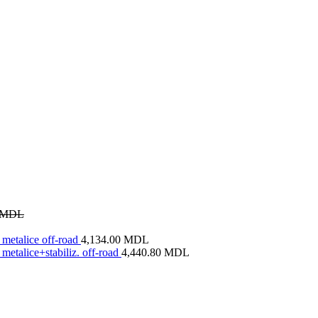
MDL
metalice off-road
4,134.00
MDL
metalice+stabiliz. off-road
4,440.80
MDL