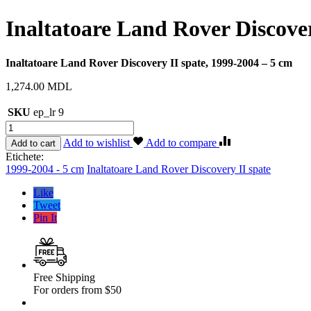
Inaltatoare Land Rover Discover
Inaltatoare Land Rover Discovery II spate, 1999-2004 – 5 cm
1,274.00
MDL
SKU
ep_lr 9
Cantitate
Inaltatoare
Add to wishlist
Add to compare
Add to cart
Land
Etichete:
Rover
1999-2004 - 5 cm
Inaltatoare Land Rover Discovery II spate
Discovery
II
Like
spate,
Tweet
1999-
Pin It
2004
–
5
cm
Free Shipping
For orders from $50