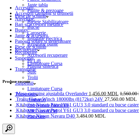
Jante tabla
Accesorii
Piulite & prezoane
Accesorii camping si drumetii
Piese de schimb
Anvelope
Bielete Stabilizatoare
Bari si accesorii metalice
Bucse
Buggy
Caroserie
Jante & accesorii
Instalatie electrica
Panouri solare si generatoare
Reparatie punte
Piese de schimb
Recuperare
Recuperare
Accesorii recuperare
Suspensii
Hi Lift
Limitatoare Cursa
Plasma sintetica
Transmisie
Sufe
Trolii
Produse recente
Suspensii
Limitatoare Cursa
Masa camping ajustabila Overlander
1,456.00
MDL
1,560.00
Transmisie
Troliu Husar Winch 18000lbs (8172kg) 24V
27,560.00
MDL
Ambreiaj
Kit bucse Nissan Patrol Y61 GU3 3.0 standard cu bucse caster 
Diferentiale blocabile
Kit bucse Nissan Patrol Y61 GU3 3.0 standard cu bucse caster 
MRL-uri AVM
Kit bucse Nissan Navara D40
3,484.00
MDL
Planetare