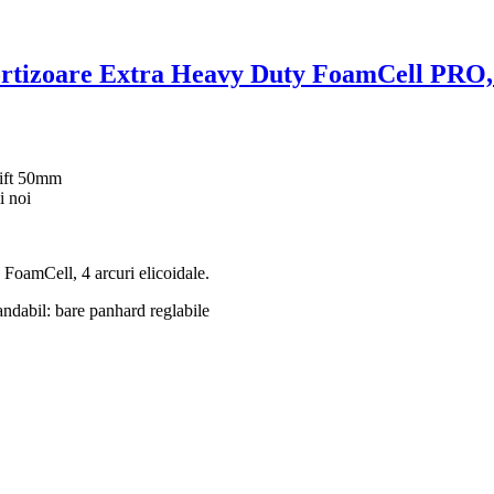
mortizoare Extra Heavy Duty FoamCell PRO,
lift 50mm
i noi
 FoamCell, 4 arcuri elicoidale.
andabil: bare panhard reglabile