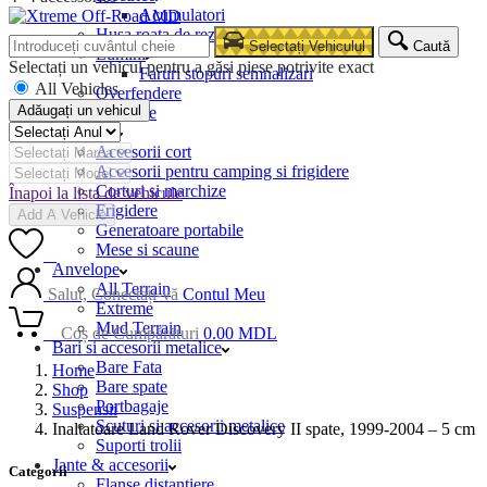
Acumulatori
Husa roata de rezerva
Selectați Vehiculul
Caută
Lumini
Selectați un vehicul pentru a găsi piese potrivite exact
Faruri stopuri semnalizari
All Vehicles
Overfendere
Adăugați un vehicul
Snorkele
Camping
Accesorii cort
Accesorii pentru camping si frigidere
Corturi si marchize
Înapoi la lista de vehicule
Frigidere
Add A Vehicle
Generatoare portabile
Mese si scaune
0
Anvelope
All Terrain
Salut, Conectați-vă
Contul Meu
Extreme
Mud Terrain
0
Coș de Cumpărături
0.00
MDL
Bari si accesorii metalice
Bare Fata
Home
Bare spate
Shop
Portbagaje
Suspensii
Scuturi si accesorii metalice
Inaltatoare Land Rover Discovery II spate, 1999-2004 – 5 cm
Suporti trolii
Jante & accesorii
Categorii
Flanse distantiere