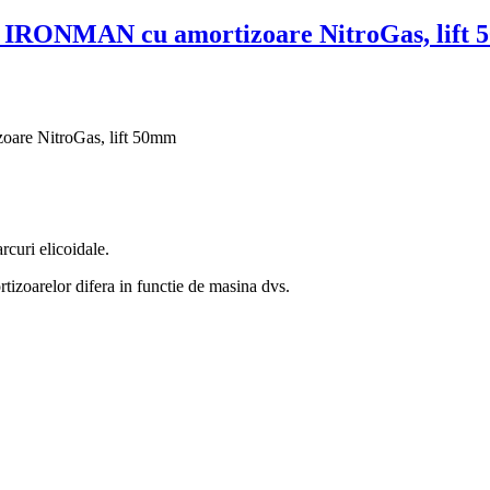
9 IRONMAN cu amortizoare NitroGas, lift
are NitroGas, lift 50mm
rcuri elicoidale.
rtizoarelor difera in functie de masina dvs.