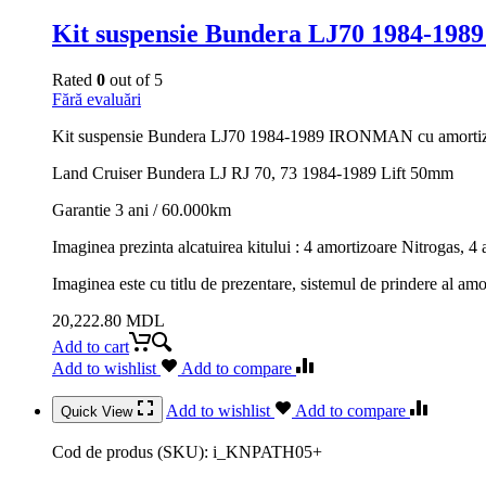
Kit suspensie Bundera LJ70 1984-198
Rated
0
out of 5
Fără evaluări
Kit suspensie Bundera LJ70 1984-1989 IRONMAN cu amortizo
Land Cruiser Bundera LJ RJ 70, 73 1984-1989 Lift 50mm
Garantie 3 ani / 60.000km
Imaginea prezinta alcatuirea kitului : 4 amortizoare Nitrogas, 4 a
Imaginea este cu titlu de prezentare, sistemul de prindere al amo
20,222.80
MDL
Add to cart
Add to wishlist
Add to compare
Add to wishlist
Add to compare
Quick View
Cod de produs (SKU):
i_KNPATH05+