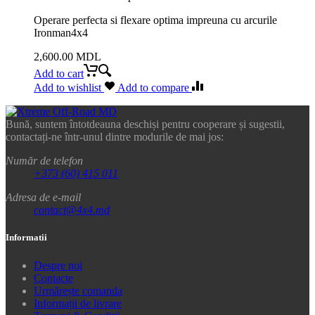
Operare perfecta si flexare optima impreuna cu arcurile
Ironman4x4
2,600.00
MDL
Add to cart
Add to wishlist
Add to compare
Bună, suntem întotdeauna deschiși pentru cooperare și sugestii,
contactați-ne într-unul dintre modurile de mai jos:
Număr de telefon
+373 (60) 415 011
Adresa de e-mail
contact@4x4.md
Informatii
Despre noi
Contacte
Urmărește comanda
Informații de livrare