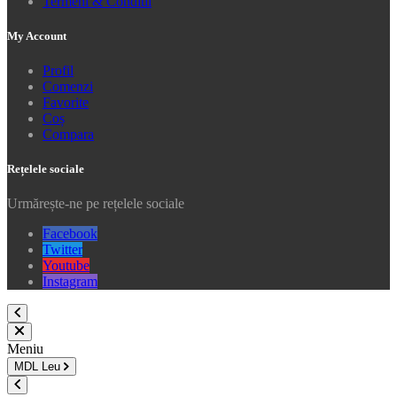
Termeni & Conditii
My Account
Profil
Comenzi
Favorite
Coș
Compara
Rețelele sociale
Urmărește-ne pe rețelele sociale
Facebook
Twitter
Youtube
Instagram
Meniu
MDL
Leu