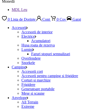
Monedă
MDL Leu
0
Lista de Dorințe
Cont
0
Coș
Garaj
Accesorii
Accesorii de interior
Electrice
Acumulatori
Husa roata de rezerva
Lumini
Faruri stopuri semnalizari
Overfendere
Snorkele
Camping
Accesorii cort
Accesorii pentru camping si frigidere
Corturi si marchize
Frigidere
Generatoare portabile
Mese si scaune
Anvelope
All Terrain
Extreme