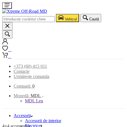
Vehicul
Caută
0
0
+373 (60) 415 011
Contacte
Urmărește comanda
Compară:
0
Monedă:
MDL
MDL Leu
Accesorii
Accesorii de interior
Electrice
4×4 accessories