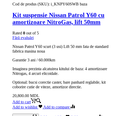
Cod de produs (SKU):
i_KNPY60SWB baza
Kit suspensie Nissan Patrol Y60 cu
amortizoare NitroGas, lift 50mm
Rated
0
out of 5
Fără evaluări
Nissan Patrol Y60 scurt (3 usi) Lift 50 mm fata de standard
fabrica masina noua
Garantie 3 ani / 60.000km
Imaginea prezinta alcatuirea kitului de baza: 4 amortizoare
Nitrogas, 4 arcuri elicoidale.
Optional: bucsi corectie caster, bare panhard reglabile, kit
coborire cutie de viteze, amortizor directie.
20,800.00
MDL
Add to cart
Add to wishlist
Add to compare