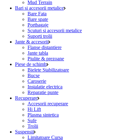
Mud Terrain
Bari si accesorii metalice
Bare Fata
Bare spate
Portbagaje
Scuturi si accesorii metalice
Suporti trolii
Jante & accesorii
Flanse distantiere
Jante tabla
Piulite & prezoane
Piese de schimb
Bielete Stabilizatoare
Bucse
Caroserie
Instalatie electrica
Reparatie punte
Recuperare
Accesorii recuperare
Hi Lift
Plasma sintetica
Sufe
Trolii
Suspensii
Limitatoare Cursa