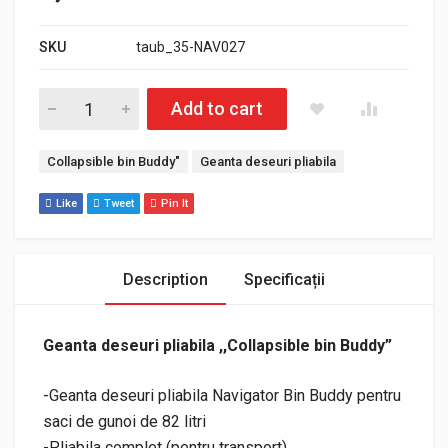
SKU
taub_35-NAV027
Cantitate Geanta deseuri pliabila ,,Collapsible bin Buddy”
Add to cart
Etichete:
Collapsible bin Buddy"
Geanta deseuri pliabila
Like
Tweet
Pin It
Description
Specificații
Geanta deseuri pliabila ,,Collapsible bin Buddy”
-Geanta deseuri pliabila Navigator Bin Buddy pentru
saci de gunoi de 82 litri
-Pliabila complet (pentru transport)