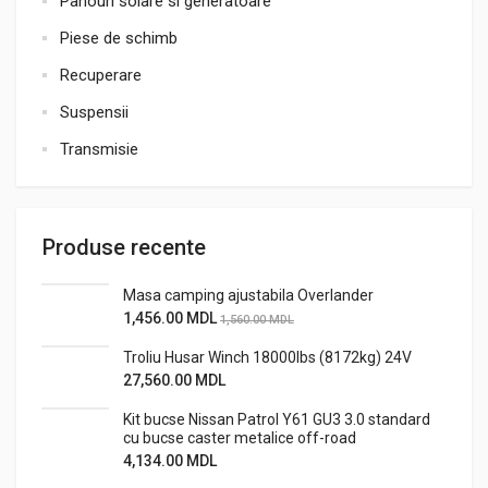
Panouri solare si generatoare
Piese de schimb
Recuperare
Suspensii
Transmisie
Produse recente
Masa camping ajustabila Overlander
1,456.00
MDL
1,560.00
MDL
Troliu Husar Winch 18000lbs (8172kg) 24V
27,560.00
MDL
Kit bucse Nissan Patrol Y61 GU3 3.0 standard
cu bucse caster metalice off-road
4,134.00
MDL