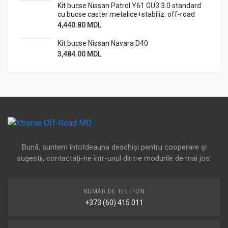
Kit bucse Nissan Patrol Y61 GU3 3.0 standard
cu bucse caster metalice+stabiliz. off-road
4,440.80
MDL
Kit bucse Nissan Navara D40
3,484.00
MDL
Bună, suntem întotdeauna deschiși pentru cooperare și
sugestii, contactați-ne într-unul dintre modurile de mai jos:
NUMĂR DE TELEFON
+373 (60) 415 011