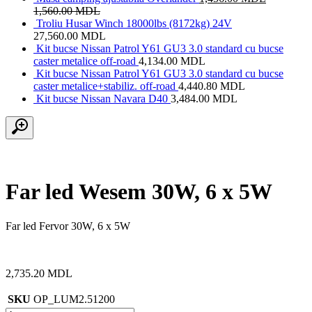
1,560.00
MDL
Troliu Husar Winch 18000lbs (8172kg) 24V
27,560.00
MDL
Kit bucse Nissan Patrol Y61 GU3 3.0 standard cu bucse
caster metalice off-road
4,134.00
MDL
Kit bucse Nissan Patrol Y61 GU3 3.0 standard cu bucse
caster metalice+stabiliz. off-road
4,440.80
MDL
Kit bucse Nissan Navara D40
3,484.00
MDL
Far led Wesem 30W, 6 x 5W
Far led Fervor 30W, 6 x 5W
2,735.20
MDL
SKU
OP_LUM2.51200