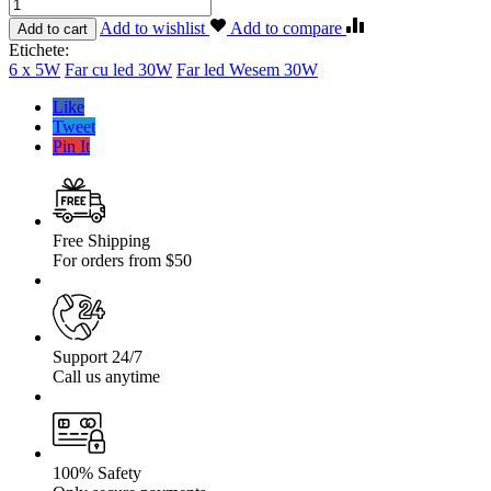
Cantitate
Far
Add to wishlist
Add to compare
Add to cart
led
Etichete:
Wesem
6 x 5W
Far cu led 30W
Far led Wesem 30W
30W,
6
Like
x
Tweet
5W
Pin It
Free Shipping
For orders from $50
Support 24/7
Call us anytime
100% Safety