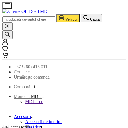
Vehicul
Caută
0
0
+373 (60) 415 011
Contacte
Urmărește comanda
Compară:
0
Monedă:
MDL
MDL Leu
Accesorii
Accesorii de interior
Electrice
4×4 accessories