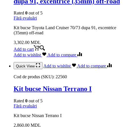
dupa 91, excentrice (35mm) off-road
Rated
0
out of 5
Fără evaluări
Kit bucse Toyota Land Cruiser 70/73 dupa 91, excentrice
(35mm) off-road
3,302.00
MDL
Add to cart
Add to wishlist
Add to compare
Add to wishlist
Add to compare
Quick View
Cod de produs (SKU):
22560
Kit bucse Nissan Terrano I
Rated
0
out of 5
Fără evaluări
Kit bucse Nissan Terrano I
2,860.00
MDL