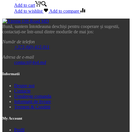
Add to cart
Add to wishlist
Add to compare
Bună, suntem întotdeauna deschiși pentru cooperare și sugestii,
contactați-ne într-unul dintre modurile de mai jos:
Număr de telefon
+373 (60) 415 011
Adresa de e-mail
contact@4x4.md
Informatii
Despre noi
Contacte
Urmărește comanda
Informații de livrare
Termeni & Conditii
My Account
Profil