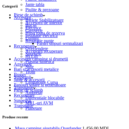
Jante tabla
Categorii
Piulite & prezoane
Piese de schimb
Accesorii
Bielete Stabilizatoare
Accesorii de interior
Bucse
Electrice
Caroserie
Husa roata de rezerva
Instalatie electrica
Lumini
Reparatie punte
Faruri stopuri semnalizari
Recuperare
Overfendere
Accesorii recuperare
Snorkele
Hi Lift
Accesorii camping si drumetii
Plasma sintetica
Anvelope
Sufe
Bari si accesorii metalice
Trolii
Buggy
Suspensii
Jante & accesorii
Limitatoare Cursa
Panouri solare si generatoare
Transmisie
Piese de schimb
Ambreiaj
Recuperare
Diferentiale blocabile
Suspensii
MRL-uri AVM
Transmisie
Planetare
Produse recente
Masa camping ajustabila Overlander
1,456.00
MDL