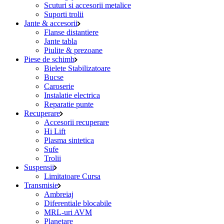
Scuturi si accesorii metalice
Suporti trolii
Jante & accesorii
Flanse distantiere
Jante tabla
Piulite & prezoane
Piese de schimb
Bielete Stabilizatoare
Bucse
Caroserie
Instalatie electrica
Reparatie punte
Recuperare
Accesorii recuperare
Hi Lift
Plasma sintetica
Sufe
Trolii
Suspensii
Limitatoare Cursa
Transmisie
Ambreiaj
Diferentiale blocabile
MRL-uri AVM
Planetare