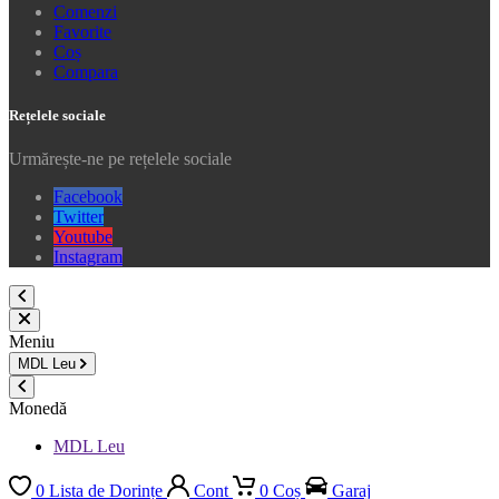
Comenzi
Favorite
Coș
Compara
Rețelele sociale
Urmărește-ne pe rețelele sociale
Facebook
Twitter
Youtube
Instagram
Meniu
MDL
Leu
Monedă
MDL Leu
0
Lista de Dorințe
Cont
0
Coș
Garaj