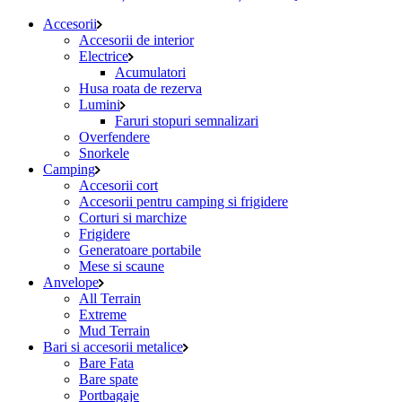
Accesorii
Accesorii de interior
Electrice
Acumulatori
Husa roata de rezerva
Lumini
Faruri stopuri semnalizari
Overfendere
Snorkele
Camping
Accesorii cort
Accesorii pentru camping si frigidere
Corturi si marchize
Frigidere
Generatoare portabile
Mese si scaune
Anvelope
All Terrain
Extreme
Mud Terrain
Bari si accesorii metalice
Bare Fata
Bare spate
Portbagaje