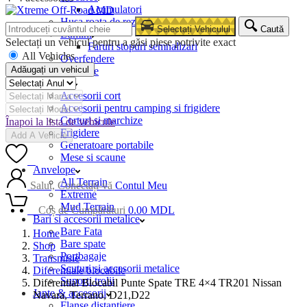
Acumulatori
Husa roata de rezerva
Selectați Vehiculul
Caută
Lumini
Selectați un vehicul pentru a găsi piese potrivite exact
Faruri stopuri semnalizari
All Vehicles
Overfendere
Adăugați un vehicul
Snorkele
Camping
Accesorii cort
Accesorii pentru camping si frigidere
Corturi si marchize
Înapoi la lista de vehicule
Frigidere
Add A Vehicle
Generatoare portabile
Mese si scaune
0
Anvelope
All Terrain
Salut, Conectați-vă
Contul Meu
Extreme
Mud Terrain
0
Coș de Cumpărături
0.00
MDL
Bari si accesorii metalice
Bare Fata
Home
Bare spate
Shop
Portbagaje
Transmisie
Scuturi si accesorii metalice
Diferentiale blocabile
Suporti trolii
Diferential Blocabil Punte Spate TRE 4×4 TR201 Nissan
Jante & accesorii
Navara, Terrano, D21,D22
Flanse distantiere