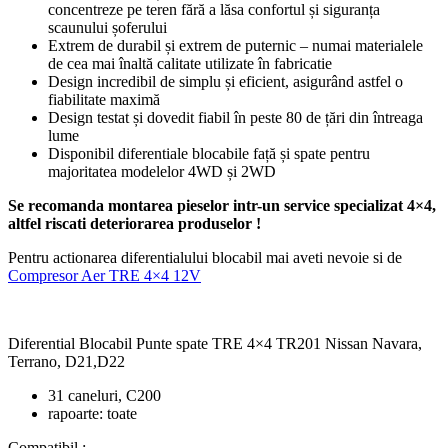
concentreze pe teren fără a lăsa confortul și siguranța
scaunului șoferului
Extrem de durabil și extrem de puternic – numai materialele
de cea mai înaltă calitate utilizate în fabricatie
Design incredibil de simplu și eficient, asigurând astfel o
fiabilitate maximă
Design testat și dovedit fiabil în peste 80 de țări din întreaga
lume
Disponibil diferentiale blocabile față și spate pentru
majoritatea modelelor 4WD și 2WD
Se recomanda montarea pieselor intr-un service specializat 4×4,
altfel riscati deteriorarea produselor !
Pentru actionarea diferentialului blocabil mai aveti nevoie si de
Compresor Aer TRE 4×4 12V
Diferential Blocabil Punte spate TRE 4×4 TR201 Nissan Navara,
Terrano, D21,D22
31 caneluri, C200
rapoarte: toate
Compatibil :