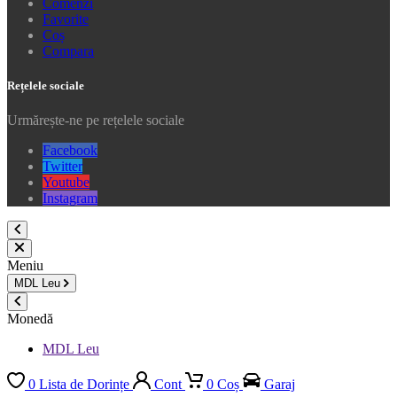
Comenzi
Favorite
Coș
Compara
Rețelele sociale
Urmărește-ne pe rețelele sociale
Facebook
Twitter
Youtube
Instagram
Meniu
MDL
Leu
Monedă
MDL Leu
0
Lista de Dorințe
Cont
0
Coș
Garaj