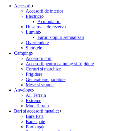
Accesorii
Accesorii de interior
Electrice
Acumulatori
Husa roata de rezerva
Lumini
Faruri stopuri semnalizari
Overfendere
Snorkele
Camping
Accesorii cort
Accesorii pentru camping si frigidere
Corturi si marchize
Frigidere
Generatoare portabile
Mese si scaune
Anvelope
All Terrain
Extreme
Mud Terrain
Bari si accesorii metalice
Bare Fata
Bare spate
Portbagaje