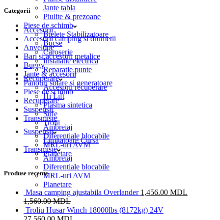
Jante tabla
Categorii
Piulite & prezoane
Piese de schimb
Accesorii
Bielete Stabilizatoare
Accesorii camping si drumetii
Bucse
Anvelope
Caroserie
Bari si accesorii metalice
Instalatie electrica
Buggy
Reparatie punte
Jante & accesorii
Recuperare
Panouri solare si generatoare
Accesorii recuperare
Piese de schimb
Hi Lift
Recuperare
Plasma sintetica
Suspensii
Sufe
Transmisie
Trolii
Ambreiaj
Suspensii
Diferentiale blocabile
Limitatoare Cursa
MRL-uri AVM
Transmisie
Planetare
Ambreiaj
Diferentiale blocabile
Produse recente
MRL-uri AVM
Planetare
Masa camping ajustabila Overlander
1,456.00
MDL
1,560.00
MDL
Troliu Husar Winch 18000lbs (8172kg) 24V
27,560.00
MDL