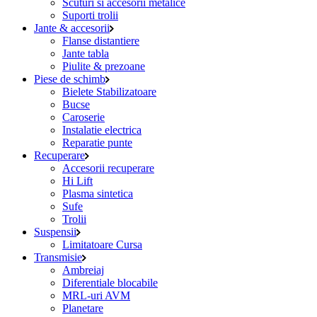
Scuturi si accesorii metalice
Suporti trolii
Jante & accesorii
Flanse distantiere
Jante tabla
Piulite & prezoane
Piese de schimb
Bielete Stabilizatoare
Bucse
Caroserie
Instalatie electrica
Reparatie punte
Recuperare
Accesorii recuperare
Hi Lift
Plasma sintetica
Sufe
Trolii
Suspensii
Limitatoare Cursa
Transmisie
Ambreiaj
Diferentiale blocabile
MRL-uri AVM
Planetare