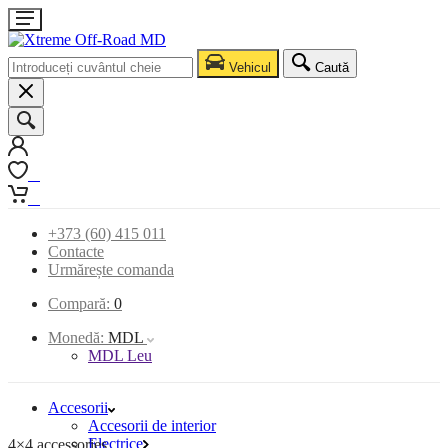
Vehicul
Caută
0
0
+373 (60) 415 011
Contacte
Urmărește comanda
Compară:
0
Monedă:
MDL
MDL Leu
Accesorii
Accesorii de interior
Electrice
4×4 accessories