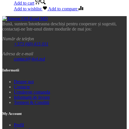
Add to cart
Add to wishlist
Add to compare
Bună, suntem întotdeauna deschiși pentru cooperare și sugestii,
contactați-ne într-unul dintre modurile de mai jos:
Număr de telefon
+373 (60) 415 011
Adresa de e-mail
contact@4x4.md
Informatii
Despre noi
Contacte
Urmărește comanda
Informații de livrare
Termeni & Conditii
My Account
Profil