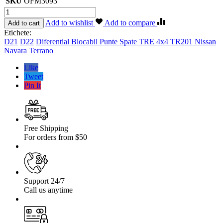
SKU
OFM3093
Cantitate
Diferential
Add to wishlist
Add to compare
Add to cart
Blocabil
Etichete:
Punte
D21
D22
Diferential Blocabil Punte Spate TRE 4x4 TR201 Nissan
Spate
Navara
Terrano
TRE
4×4
Like
TR201
Tweet
Nissan
Pin It
Navara,
Terrano,
D21,D22
Free Shipping
For orders from $50
Support 24/7
Call us anytime