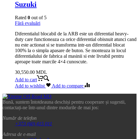
Suzuki
Rated
0
out of 5
Fără evaluări
Diferentialul blocabil de la ARB este un diferential heavy-
duty care functioneaza ca orice diferential obisnuit atunci cand
nu este actionat si se transforma intr-un diferential blocat
100% la o simpla apasare de buton. Se monteaza in locul
diferentialului de fabrica al masinii si este livrabil pentru
aproape toate marcile 4×4 cunoscute.
30,550.00
MDL
Add to cart
Add to wishlist
Add to compare
Bună, suntem întotdeauna deschiși pentru cooperare și sugestii,
contactați-ne într-unul dintre modurile de mai jos:
Număr de telefon
+373 (60) 415 011
Adresa de e-mail