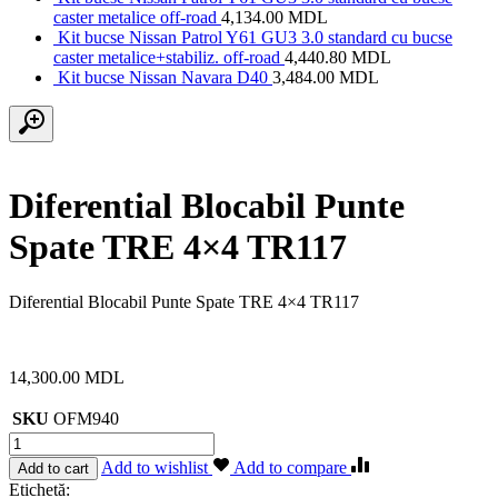
caster metalice off-road
4,134.00
MDL
Kit bucse Nissan Patrol Y61 GU3 3.0 standard cu bucse
caster metalice+stabiliz. off-road
4,440.80
MDL
Kit bucse Nissan Navara D40
3,484.00
MDL
Diferential Blocabil Punte
Spate TRE 4×4 TR117
Diferential Blocabil Punte Spate TRE 4×4 TR117
14,300.00
MDL
SKU
OFM940
Cantitate
Diferential
Add to wishlist
Add to compare
Add to cart
Blocabil
Etichetă: