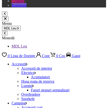
Youtube
Instagram
Meniu
MDL
Leu
Monedă
MDL Leu
0
Lista de Dorințe
Cont
0
Coș
Garaj
Accesorii
Accesorii de interior
Electrice
Acumulatori
Husa roata de rezerva
Lumini
Faruri stopuri semnalizari
Overfendere
Snorkele
Camping
Accesorii cort