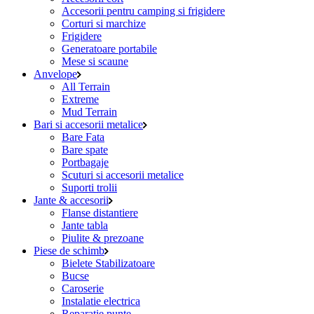
Accesorii pentru camping si frigidere
Corturi si marchize
Frigidere
Generatoare portabile
Mese si scaune
Anvelope
All Terrain
Extreme
Mud Terrain
Bari si accesorii metalice
Bare Fata
Bare spate
Portbagaje
Scuturi si accesorii metalice
Suporti trolii
Jante & accesorii
Flanse distantiere
Jante tabla
Piulite & prezoane
Piese de schimb
Bielete Stabilizatoare
Bucse
Caroserie
Instalatie electrica
Reparatie punte