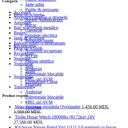
Categorii
Jante tabla
Piulite & prezoane
Accesorii
Piese de schimb
Accesorii camping si drumetii
Bielete Stabilizatoare
Anvelope
Bucse
Bari si accesorii metalice
Caroserie
Buggy
Instalatie electrica
Jante & accesorii
Reparatie punte
Panouri solare si generatoare
Recuperare
Piese de schimb
Accesorii recuperare
Recuperare
Hi Lift
Suspensii
Plasma sintetica
Transmisie
Sufe
Ambreiaj
Trolii
Diferentiale blocabile
Suspensii
MRL-uri AVM
Limitatoare Cursa
Planetare
Transmisie
Ambreiaj
Produse recente
Diferentiale blocabile
MRL-uri AVM
Masa camping ajustabila Overlander
1,456.00
MDL
Planetare
1,560.00
MDL
Troliu Husar Winch 18000lbs (8172kg) 24V
27,560.00
MDL
Kit bucse Nissan Patrol Y61 GU3 3.0 standard cu bucse