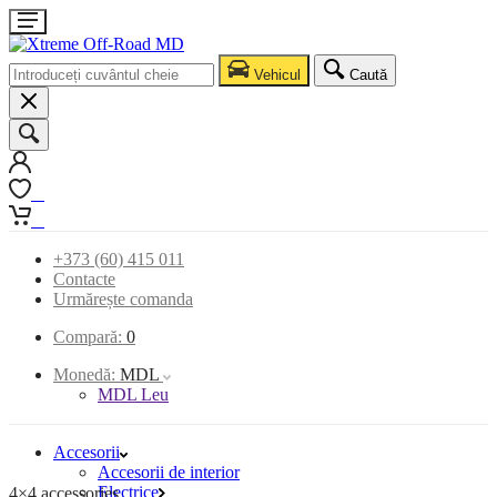
Vehicul
Caută
0
0
+373 (60) 415 011
Contacte
Urmărește comanda
Compară:
0
Monedă:
MDL
MDL Leu
Accesorii
Accesorii de interior
Electrice
4×4 accessories