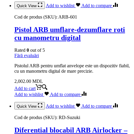
Add to wishlist
Add to compare
Quick View
Cod de produs (SKU):
ARB-601
Pistol ARB umflare-dezumflare roti
cu manometru digital
Rated
0
out of 5
Fără evaluări
Pistolul ARB pentru umflat anvelope este un dispozitiv fiabil,
cu un manometru digital de mare precizie.
2,002.00
MDL
Add to cart
Add to wishlist
Add to compare
Add to wishlist
Add to compare
Quick View
Cod de produs (SKU):
RD-Suzuki
Diferential blocabil ARB Airlocker –