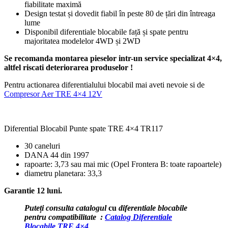
fiabilitate maximă
Design testat și dovedit fiabil în peste 80 de țări din întreaga
lume
Disponibil diferentiale blocabile față și spate pentru
majoritatea modelelor 4WD și 2WD
Se recomanda montarea pieselor intr-un service specializat 4×4,
altfel riscati deteriorarea produselor !
Pentru actionarea diferentialului blocabil mai aveti nevoie si de
Compresor Aer TRE 4×4 12V
Diferential Blocabil Punte spate TRE 4×4 TR117
30 caneluri
DANA 44 din 1997
rapoarte: 3,73 sau mai mic (Opel Frontera B: toate rapoartele)
diametru planetara: 33,3
Garantie 12 luni.
Puteți consulta catalogul
cu
diferentiale blocabile
pentru compatibilitate :
Catalog Diferentiale
Blocabile TRE 4×4