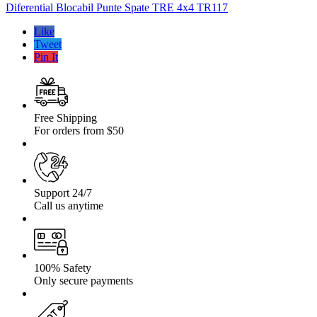
Punte
Diferential Blocabil Punte Spate TRE 4x4 TR117
Spate
TRE
Like
4×4
Tweet
TR117
Pin It
Free Shipping
For orders from $50
Support 24/7
Call us anytime
100% Safety
Only secure payments