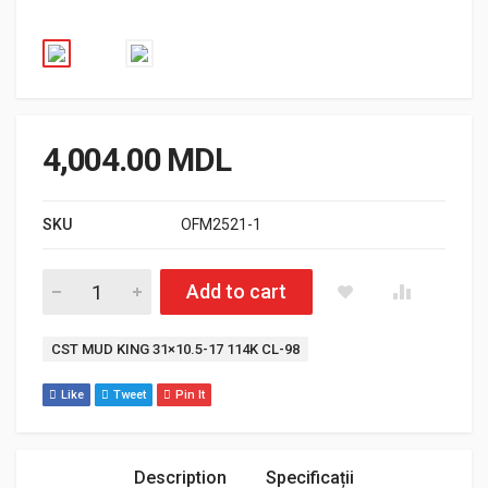
4,004.00
MDL
SKU
OFM2521-1
Cantitate Cst mud king 31×10.5-17 114K CL-98
Add to cart
Etichetă:
CST MUD KING 31×10.5-17 114K CL-98
Like
Tweet
Pin It
Description
Specificații