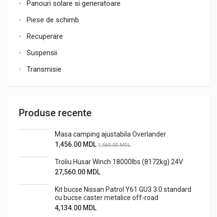
Panouri solare si generatoare
Piese de schimb
Recuperare
Suspensii
Transmisie
Produse recente
Masa camping ajustabila Overlander
1,456.00
MDL
1,560.00
MDL
Troliu Husar Winch 18000lbs (8172kg) 24V
27,560.00
MDL
Kit bucse Nissan Patrol Y61 GU3 3.0 standard
cu bucse caster metalice off-road
4,134.00
MDL