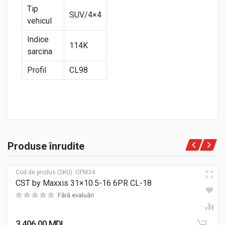
Tip
SUV/4×4
vehicul
Indice
114K
sarcina
Profil
CL98
Produse înrudite
Cod de produs (SKU):
OFM34
CST by Maxxis 31×10.5-16 6PR CL-18
Fără evaluări
3,406.00
MDL