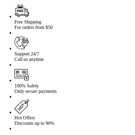
Sky
Roof
Free Shipping
For orders from $50
Support 24/7
Call us anytime
100% Safety
Only secure payments
Hot Offers
Discounts up to 90%