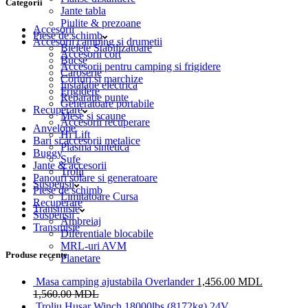
Categorii
Jante tabla
Piulite & prezoane
Accesorii
Piese de schimb
Accesorii camping si drumetii
Bielete Stabilizatoare
Accesorii cort
Bucse
Accesorii pentru camping si frigidere
Caroserie
Corturi si marchize
Instalatie electrica
Frigidere
Reparatie punte
Generatoare portabile
Recuperare
Mese si scaune
Accesorii recuperare
Anvelope
Hi Lift
Bari si accesorii metalice
Plasma sintetica
Buggy
Sufe
Jante & accesorii
Trolii
Panouri solare si generatoare
Suspensii
Piese de schimb
Limitatoare Cursa
Recuperare
Transmisie
Suspensii
Ambreiaj
Transmisie
Diferentiale blocabile
MRL-uri AVM
Produse recente
Planetare
Masa camping ajustabila Overlander
1,456.00
MDL
1,560.00
MDL
Troliu Husar Winch 18000lbs (8172kg) 24V