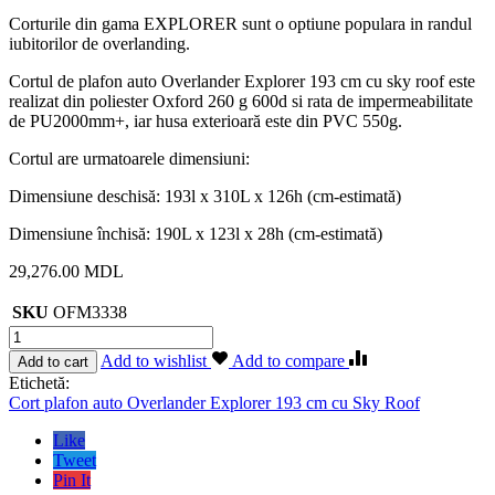
Corturile din gama EXPLORER sunt o optiune populara in randul
iubitorilor de overlanding.
Cortul de plafon auto Overlander Explorer 193 cm cu sky roof este
realizat din poliester Oxford 260 g 600d si rata de impermeabilitate
de PU2000mm+, iar husa exterioară este din PVC 550g.
Cortul are urmatoarele dimensiuni:
Dimensiune deschisă: 193l x 310L x 126h (cm-estimată)
Dimensiune închisă: 190L x 123l x 28h (cm-estimată)
29,276.00
MDL
SKU
OFM3338
Cantitate
Cort
Add to wishlist
Add to compare
Add to cart
plafon
Etichetă:
auto
Cort plafon auto Overlander Explorer 193 cm cu Sky Roof
Overlander
Explorer
Like
193
Tweet
cm
Pin It
cu