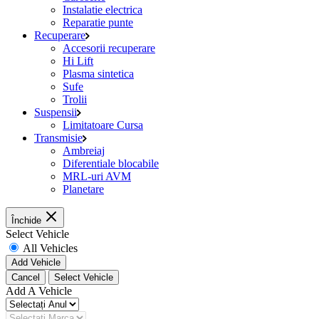
Instalatie electrica
Reparatie punte
Recuperare
Accesorii recuperare
Hi Lift
Plasma sintetica
Sufe
Trolii
Suspensii
Limitatoare Cursa
Transmisie
Ambreiaj
Diferentiale blocabile
MRL-uri AVM
Planetare
Închide
Select Vehicle
All Vehicles
Add Vehicle
Cancel
Select Vehicle
Add A Vehicle