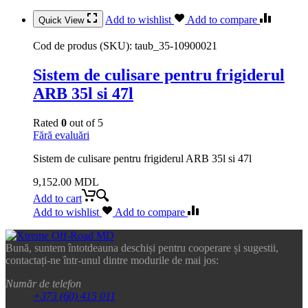
Add to wishlist
Add to compare
Quick View
Cod de produs (SKU):
taub_35-10900021
Sistem de culisare pentru frigiderul
ARB 35l si 47l
Rated
0
out of 5
Fără evaluări
Sistem de culisare pentru frigiderul ARB 35l si 47l
9,152.00
MDL
Add to cart
Add to wishlist
Add to compare
Bună, suntem întotdeauna deschiși pentru cooperare și sugestii,
contactați-ne într-unul dintre modurile de mai jos:
Număr de telefon
+373 (60) 415 011