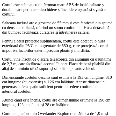
Cortul este echipat cu un fermoar mare SBS de înaltă calitate și
durabil, care permite o deschidere și închidere ușoară și sigură a
cortului.
Salteaua inclusă are o grosime de 55 mm și este fabricată din spumă
cu densitate ridicată, oferind un somn confortabil. Husa detasabilă
din bumbac facilitează curățarea și întreținerea saltelei.
Pentru a oferi protecție suplimentară, cortul este dotat cu o husă
exterioară din PVC cu o greutate de 550 g, care protejează cortul
împotriva factorilor externi precum ploaia și murdăria.
Cortul vine însoțit de o scară telescopica din aluminiu cu o lungime
de 2,3 m, care facilitează accesul în cort. Placa de bază pliabilă din
aliaj de aluminiu oferă suport și stabilitate pe autovehicul.
Dimensiunile cortului deschis sunt estimate la 193 cm lungime, 310
cm lungime (cu extensie) și 126 cm înălțime. Aceste dimensiuni
generoase ofera spațiu suficient pentru o sedere confortabila in
interiorul cortului.
Atunci când este închis, cortul are dimensiunile estimate la 190 cm
lungime, 123 cm lățime și 28 cm înălțime.
Cortul de plafon auto Overlander Explorer cu lățimea de 1,9 m și