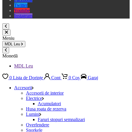
Twitter
Youtube
Instagram
Meniu
MDL
Leu
Monedă
MDL Leu
0
Lista de Dorințe
Cont
0
Coș
Garaj
Accesorii
Accesorii de interior
Electrice
Acumulatori
Husa roata de rezerva
Lumini
Faruri stopuri semnalizari
Overfendere
Snorkele