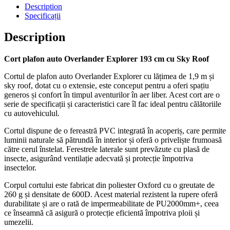
Description
Specificații
Description
Cort plafon auto Overlander Explorer 193 cm cu Sky Roof
Cortul de plafon auto Overlander Explorer cu lățimea de 1,9 m și
sky roof, dotat cu o extensie, este conceput pentru a oferi spațiu
generos și confort în timpul aventurilor în aer liber. Acest cort are o
serie de specificații și caracteristici care îl fac ideal pentru călătoriile
cu autovehiculul.
Cortul dispune de o fereastră PVC integrată în acoperiș, care permite
luminii naturale să pătrundă în interior și oferă o priveliște frumoasă
către cerul înstelat. Ferestrele laterale sunt prevăzute cu plasă de
insecte, asigurând ventilație adecvată și protecție împotriva
insectelor.
Corpul cortului este fabricat din poliester Oxford cu o greutate de
260 g și densitate de 600D. Acest material rezistent la rupere oferă
durabilitate și are o rată de impermeabilitate de PU2000mm+, ceea
ce înseamnă că asigură o protecție eficientă împotriva ploii și
umezelii.