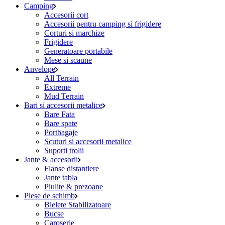
Camping
Accesorii cort
Accesorii pentru camping si frigidere
Corturi si marchize
Frigidere
Generatoare portabile
Mese si scaune
Anvelope
All Terrain
Extreme
Mud Terrain
Bari si accesorii metalice
Bare Fata
Bare spate
Portbagaje
Scuturi si accesorii metalice
Suporti trolii
Jante & accesorii
Flanse distantiere
Jante tabla
Piulite & prezoane
Piese de schimb
Bielete Stabilizatoare
Bucse
Caroserie