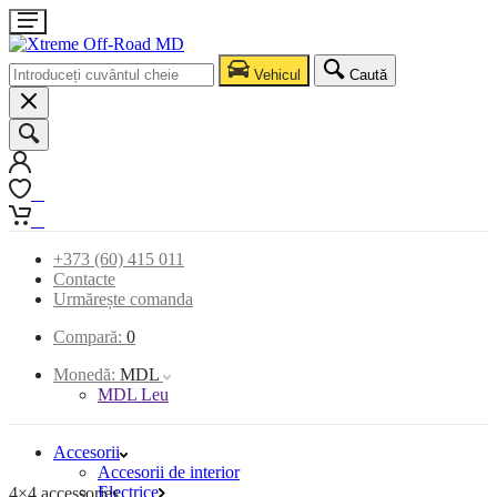
Vehicul
Caută
0
0
+373 (60) 415 011
Contacte
Urmărește comanda
Compară:
0
Monedă:
MDL
MDL Leu
Accesorii
Accesorii de interior
Electrice
4×4 accessories