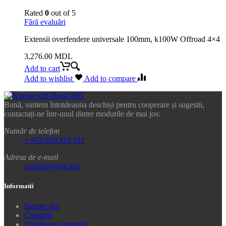
Rated
0
out of 5
Fără evaluări
Extensii overfendere universale 100mm, k100W Offroad 4×4
3,276.00
MDL
Add to cart
Add to wishlist
Add to compare
Bună, suntem întotdeauna deschiși pentru cooperare și sugestii,
contactați-ne într-unul dintre modurile de mai jos:
Număr de telefon
+373 (60) 415 011
Adresa de e-mail
contact@4x4.md
Informatii
Despre noi
Contacte
Urmărește comanda