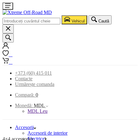
Vehicul
Caută
0
0
+373 (60) 415 011
Contacte
Urmărește comanda
Compară:
0
Monedă:
MDL
MDL Leu
Accesorii
Accesorii de interior
Electrice
4×4 accessories