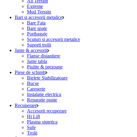
All Terrain
Extreme
Mud Terrain
Bari si accesorii metalice
Bare Fata
Bare spate
Portbagaje
Scuturi si accesorii metalice
Suporti trolii
Jante & accesorii
Flanse distantiere
Jante tabla
Piulite & prezoane
Piese de schimb
Bielete Stabilizatoare
Bucse
Caroserie
Instalatie electrica
Reparatie punte
Recuperare
Accesorii recuperare
Hi Lift
Plasma sintetica
Sufe
Trolii