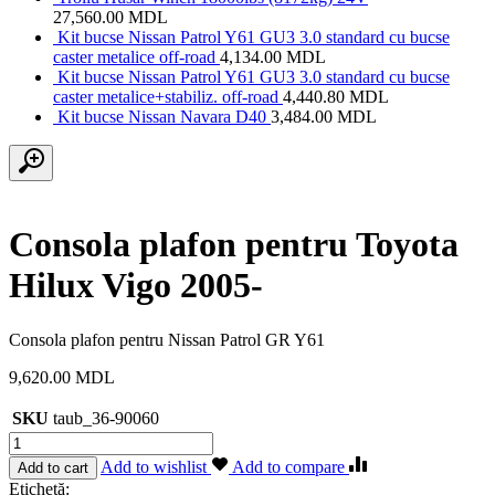
27,560.00
MDL
Kit bucse Nissan Patrol Y61 GU3 3.0 standard cu bucse
caster metalice off-road
4,134.00
MDL
Kit bucse Nissan Patrol Y61 GU3 3.0 standard cu bucse
caster metalice+stabiliz. off-road
4,440.80
MDL
Kit bucse Nissan Navara D40
3,484.00
MDL
Consola plafon pentru Toyota
Hilux Vigo 2005-
Consola plafon pentru Nissan Patrol GR Y61
9,620.00
MDL
SKU
taub_36-90060
Cantitate
Consola
Add to wishlist
Add to compare
Add to cart
plafon
Etichetă: