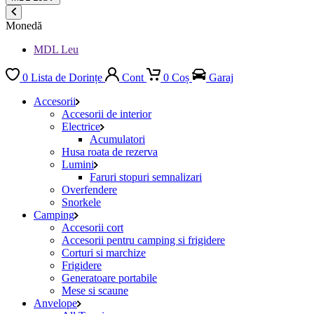
Monedă
MDL Leu
0
Lista de Dorințe
Cont
0
Coș
Garaj
Accesorii
Accesorii de interior
Electrice
Acumulatori
Husa roata de rezerva
Lumini
Faruri stopuri semnalizari
Overfendere
Snorkele
Camping
Accesorii cort
Accesorii pentru camping si frigidere
Corturi si marchize
Frigidere
Generatoare portabile
Mese si scaune
Anvelope