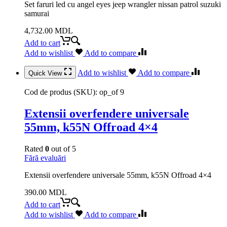
Set faruri led cu angel eyes jeep wrangler nissan patrol suzuki
samurai
4,732.00
MDL
Add to cart
Add to wishlist
Add to compare
Add to wishlist
Add to compare
Quick View
Cod de produs (SKU):
op_of 9
Extensii overfendere universale
55mm, k55N Offroad 4×4
Rated
0
out of 5
Fără evaluări
Extensii overfendere universale 55mm, k55N Offroad 4×4
390.00
MDL
Add to cart
Add to wishlist
Add to compare