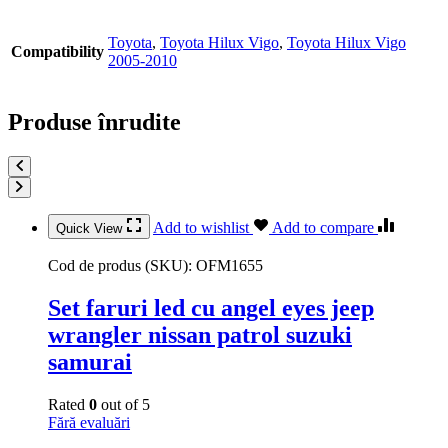
Toyota
,
Toyota Hilux Vigo
,
Toyota Hilux Vigo
Compatibility
2005-2010
Produse înrudite
Add to wishlist
Add to compare
Quick View
Cod de produs (SKU):
OFM1655
Set faruri led cu angel eyes jeep
wrangler nissan patrol suzuki
samurai
Rated
0
out of 5
Fără evaluări