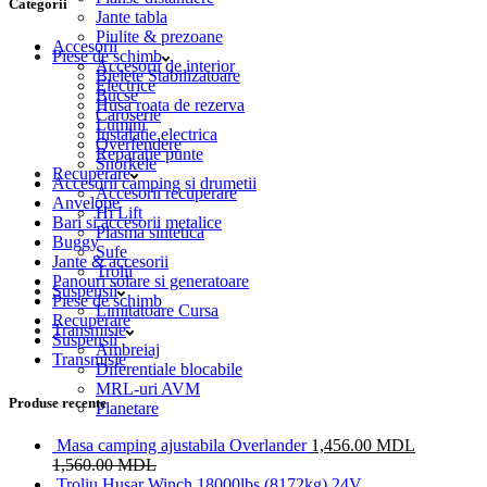
Categorii
Jante tabla
Piulite & prezoane
Accesorii
Piese de schimb
Accesorii de interior
Bielete Stabilizatoare
Electrice
Bucse
Husa roata de rezerva
Caroserie
Lumini
Instalatie electrica
Overfendere
Reparatie punte
Snorkele
Recuperare
Accesorii camping si drumetii
Accesorii recuperare
Anvelope
Hi Lift
Bari si accesorii metalice
Plasma sintetica
Buggy
Sufe
Jante & accesorii
Trolii
Panouri solare si generatoare
Suspensii
Piese de schimb
Limitatoare Cursa
Recuperare
Transmisie
Suspensii
Ambreiaj
Transmisie
Diferentiale blocabile
MRL-uri AVM
Produse recente
Planetare
Masa camping ajustabila Overlander
1,456.00
MDL
1,560.00
MDL
Troliu Husar Winch 18000lbs (8172kg) 24V