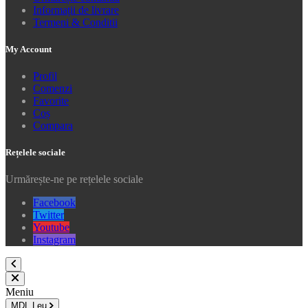
Informații de livrare
Termeni & Conditii
My Account
Profil
Comenzi
Favorite
Coș
Compara
Rețelele sociale
Urmărește-ne pe rețelele sociale
Facebook
Twitter
Youtube
Instagram
Meniu
MDL
Leu