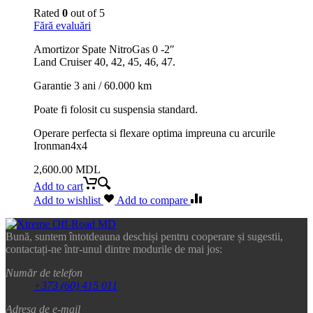
Rated
0
out of 5
Fără evaluări
Amortizor Spate NitroGas 0 -2″
Land Cruiser 40, 42, 45, 46, 47.
Garantie 3 ani / 60.000 km
Poate fi folosit cu suspensia standard.
Operare perfecta si flexare optima impreuna cu arcurile
Ironman4x4
2,600.00
MDL
Add to cart
Add to wishlist
Add to compare
Bună, suntem întotdeauna deschiși pentru cooperare și sugestii,
contactați-ne într-unul dintre modurile de mai jos:
Număr de telefon
+373 (60) 415 011
Adresa de e-mail