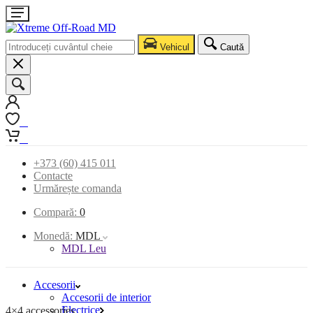
Vehicul
Caută
0
0
+373 (60) 415 011
Contacte
Urmărește comanda
Compară:
0
Monedă:
MDL
MDL Leu
Accesorii
Accesorii de interior
Electrice
4×4 accessories