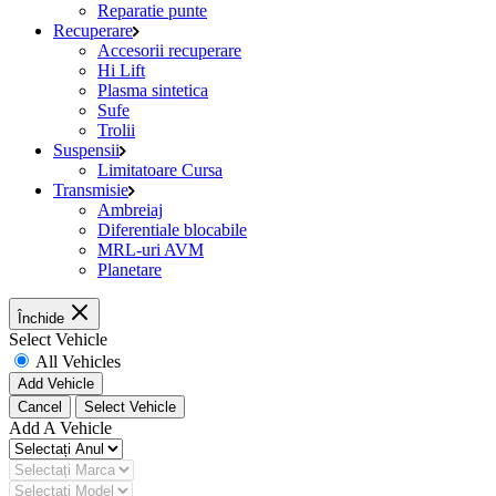
Reparatie punte
Recuperare
Accesorii recuperare
Hi Lift
Plasma sintetica
Sufe
Trolii
Suspensii
Limitatoare Cursa
Transmisie
Ambreiaj
Diferentiale blocabile
MRL-uri AVM
Planetare
Închide
Select Vehicle
All Vehicles
Add Vehicle
Cancel
Select Vehicle
Add A Vehicle