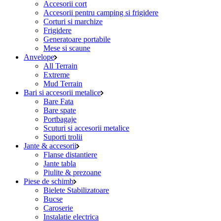
Accesorii cort
Accesorii pentru camping si frigidere
Corturi si marchize
Frigidere
Generatoare portabile
Mese si scaune
Anvelope
All Terrain
Extreme
Mud Terrain
Bari si accesorii metalice
Bare Fata
Bare spate
Portbagaje
Scuturi si accesorii metalice
Suporti trolii
Jante & accesorii
Flanse distantiere
Jante tabla
Piulite & prezoane
Piese de schimb
Bielete Stabilizatoare
Bucse
Caroserie
Instalatie electrica