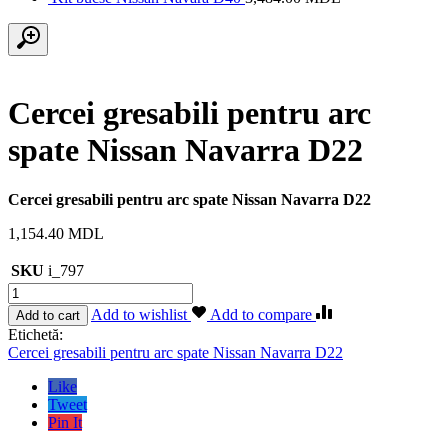
Cercei gresabili pentru arc
spate Nissan Navarra D22
Cercei gresabili pentru arc spate Nissan Navarra D22
1,154.40
MDL
SKU
i_797
Cantitate
Cercei
Add to wishlist
Add to compare
Add to cart
gresabili
Etichetă:
pentru
Cercei gresabili pentru arc spate Nissan Navarra D22
arc
spate
Like
Nissan
Tweet
Navarra
Pin It
D22