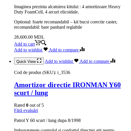
Imaginea prezinta alcatuirea kitului : 4 amortizoare Heavy
Duty FoamCell, 4 arcuri elicoidale.
Optional: foarte recomandabil – kit bucsi corectie caster,
recomandabil: bare panhard reglabile
28,600.00
MDL
Add to cart
Add to wishlist
Add to compare
Add to wishlist
Add to compare
Quick View
Cod de produs (SKU):
i_3536
Amortizor directie IRONMAN Y60
scurt / lung
Rated
0
out of 5
Fără evaluări
Patrol Y 60 scurt / lung dupa 8/1998
Imbunatateste controlul si confortul directiei atit pentru