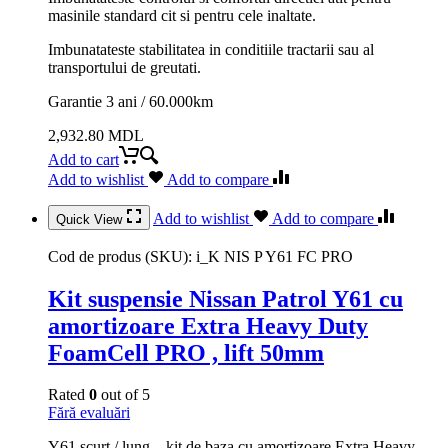
masinile standard cit si pentru cele inaltate.
Imbunatateste stabilitatea in conditiile tractarii sau al
transportului de greutati.
Garantie 3 ani / 60.000km
2,932.80
MDL
Add to cart
Add to wishlist
Add to compare
Add to wishlist
Add to compare
Quick View
Cod de produs (SKU):
i_K NIS P Y61 FC PRO
Kit suspensie Nissan Patrol Y61 cu
amortizoare Extra Heavy Duty
FoamCell PRO , lift 50mm
Rated
0
out of 5
Fără evaluări
Y61 scurt / lung – kit de baza cu amortizoare Extra Heavy