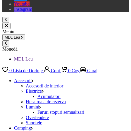
Youtube
Instagram
Meniu
MDL
Leu
Monedă
MDL Leu
0
Lista de Dorințe
Cont
0
Coș
Garaj
Accesorii
Accesorii de interior
Electrice
Acumulatori
Husa roata de rezerva
Lumini
Faruri stopuri semnalizari
Overfendere
Snorkele
Camping