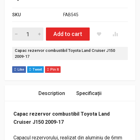
SKU
FAB545
Cantitate Capac rezervor combustibil Toyota Land Cruiser J1
Add to cart
Etichetă:
Capac rezervor combustibil Toyota Land Cruiser J150
2009-17
Like
Tweet
Pin It
Description
Specificații
Capac rezervor combustibil Toyota Land
Cruiser J150 2009-17
Capacul rezervorului, realizat din aluminiu de 6mm