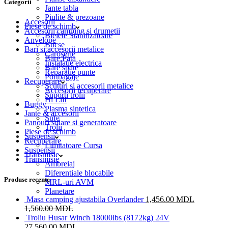
Categorii
Jante tabla
Piulite & prezoane
Accesorii
Piese de schimb
Accesorii camping si drumetii
Bielete Stabilizatoare
Anvelope
Bucse
Bari si accesorii metalice
Caroserie
Bare Fata
Instalatie electrica
Bare spate
Reparatie punte
Portbagaje
Recuperare
Scuturi si accesorii metalice
Accesorii recuperare
Suporti trolii
Hi Lift
Buggy
Plasma sintetica
Jante & accesorii
Sufe
Panouri solare si generatoare
Trolii
Piese de schimb
Suspensii
Recuperare
Limitatoare Cursa
Suspensii
Transmisie
Transmisie
Ambreiaj
Diferentiale blocabile
Produse recente
MRL-uri AVM
Planetare
Masa camping ajustabila Overlander
1,456.00
MDL
1,560.00
MDL
Troliu Husar Winch 18000lbs (8172kg) 24V
27,560.00
MDL