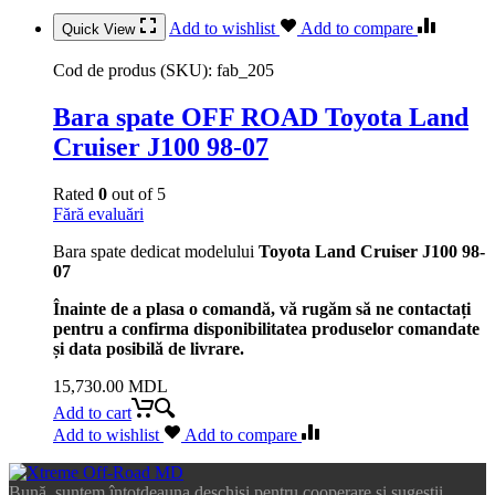
Add to wishlist
Add to compare
Quick View
Cod de produs (SKU):
fab_205
Bara spate OFF ROAD Toyota Land
Cruiser J100 98-07
Rated
0
out of 5
Fără evaluări
Bara spate dedicat modelului
Toyota Land Cruiser J100 98-
07
Înainte de a plasa o comandă, vă rugăm să ne contactați
pentru a confirma disponibilitatea produselor comandate
și data posibilă de livrare.
15,730.00
MDL
Add to cart
Add to wishlist
Add to compare
Bună, suntem întotdeauna deschiși pentru cooperare și sugestii,