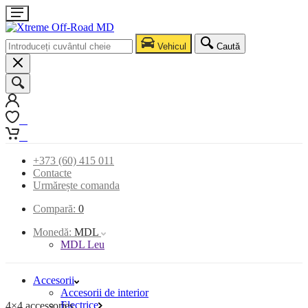
Vehicul
Caută
0
0
+373 (60) 415 011
Contacte
Urmărește comanda
Compară:
0
Monedă:
MDL
MDL Leu
Accesorii
Accesorii de interior
Electrice
4×4 accessories