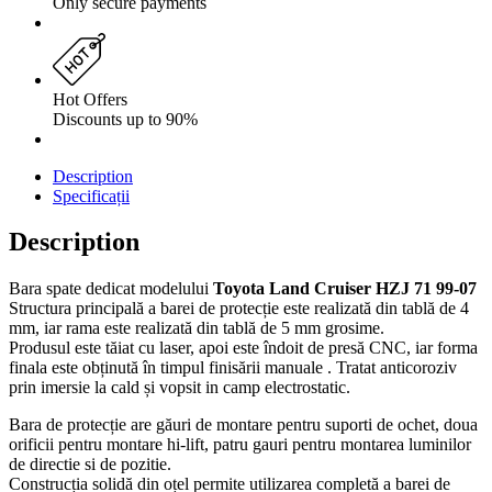
Only secure payments
Hot Offers
Discounts up to 90%
Description
Specificații
Description
Bara spate dedicat modelului
Toyota Land Cruiser HZJ 71 99-07
Structura principală a barei de protecție este realizată din tablă de 4
mm, iar rama este realizată din tablă de 5 mm grosime.
Produsul este tăiat cu laser, apoi este îndoit de presă CNC, iar forma
finala este obținută în timpul finisării manuale . Tratat anticoroziv
prin imersie la cald și vopsit in camp electrostatic.
Bara de protecție are găuri de montare pentru suporti de ochet, doua
orificii pentru montare hi-lift, patru gauri pentru montarea luminilor
de directie si de pozitie.
Construcția solidă din oțel permite utilizarea completă a barei de