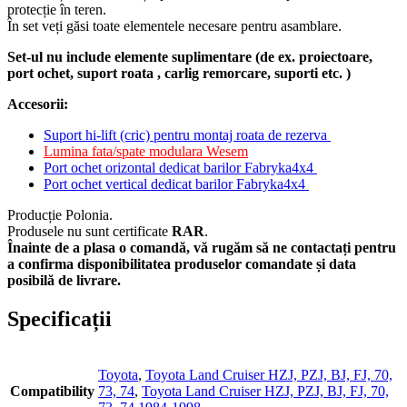
protecție în teren.
În set veți găsi toate elementele necesare pentru asamblare.
Set-ul nu include elemente suplimentare (de ex. proiectoare,
port ochet, suport roata , carlig remorcare, suporti etc. )
Accesorii:
Suport hi-lift (cric) pentru montaj roata de rezerva
Lumina fata/spate modulara Wesem
Port ochet orizontal dedicat barilor Fabryka4x4
Port ochet vertical dedicat barilor Fabryka4x4
Producție Polonia.
Produsele nu sunt certificate
RAR
.
Înainte de a plasa o comandă, vă rugăm să ne contactați pentru
a confirma disponibilitatea produselor comandate și data
posibilă de livrare.
Specificații
Toyota
,
Toyota Land Cruiser HZJ, PZJ, BJ, FJ, 70,
Compatibility
73, 74
,
Toyota Land Cruiser HZJ, PZJ, BJ, FJ, 70,