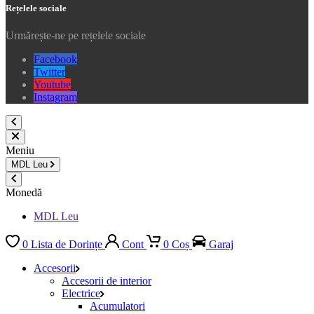
Rețelele sociale
Urmărește-ne pe rețelele sociale
Facebook
Twitter
Youtube
Instagram
Meniu
MDL
Leu
Monedă
MDL Leu
0
Lista de Dorințe
Cont
0
Coș
Garaj
Accesorii
Accesorii de interior
Electrice
Acumulatori