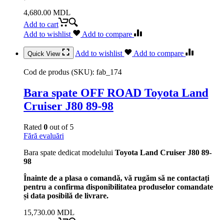
4,680.00
MDL
Add to cart
Add to wishlist
Add to compare
Add to wishlist
Add to compare
Quick View
Cod de produs (SKU):
fab_174
Bara spate OFF ROAD Toyota Land
Cruiser J80 89-98
Rated
0
out of 5
Fără evaluări
Bara spate dedicat modelului
Toyota Land Cruiser J80 89-
98
Înainte de a plasa o comandă, vă rugăm să ne contactați
pentru a confirma disponibilitatea produselor comandate
și data posibilă de livrare.
15,730.00
MDL