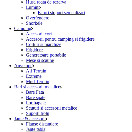
Husa roata de rezerva
Lumini
Faruri stopuri semnalizari
Overfendere
Snorkele
Camping
Accesorii cort
Accesorii pentru camping si frigidere
Corturi si marchize
Frigidere
Generatoare portabile
Mese si scaune
Anvelope
All Terrain
Extreme
Mud Terrain
Bari si accesorii metalice
Bare Fata
Bare spate
Portbagaje
Scuturi si accesorii metalice
Suporti trolii
Jante & accesorii
Flanse distantiere
Jante tabla