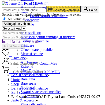
Acumulatori
Husa roata de rezerva
Selectați Vehiculul
Caută
Lumini
Selectați un vehicul pentru a găsi piese potrivite exact
Faruri stopuri semnalizari
All Vehicles
Overfendere
Adăugați un vehicul
Snorkele
Camping
Accesorii cort
Accesorii pentru camping si frigidere
Corturi si marchize
Înapoi la lista de vehicule
Frigidere
Add A Vehicle
Generatoare portabile
Mese si scaune
0
Anvelope
All Terrain
Salut, Conectați-vă
Contul Meu
Extreme
Mud Terrain
0
Coș de Cumpărături
0.00
MDL
Bari si accesorii metalice
Bare Fata
Home
Bare spate
Shop
Portbagaje
Bari si accesorii metalice
Scuturi si accesorii metalice
Bare spate
Suporti trolii
Bara spate OFF ROAD Toyota Land Cruiser HZJ 71 99-07
Jante & accesorii
Flanse distantiere