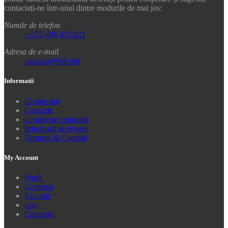
contactați-ne într-unul dintre modurile de mai jos:
Număr de telefon
+373 (60) 415 011
Adresa de e-mail
contact@4x4.md
Informatii
Despre noi
Contacte
Urmărește comanda
Informații de livrare
Termeni & Conditii
My Account
Profil
Comenzi
Favorite
Coș
Compara