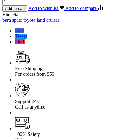
Cantitate
Bara
Add to wishlist
Add to compare
Add to cart
spate
Etichetă:
OFF
bara spate toyota land cruiser
ROAD
Toyota
Like
Land
Tweet
Cruiser
Pin It
HZJ
71
99-
07
Free Shipping
For orders from $50
Support 24/7
Call us anytime
100% Safety