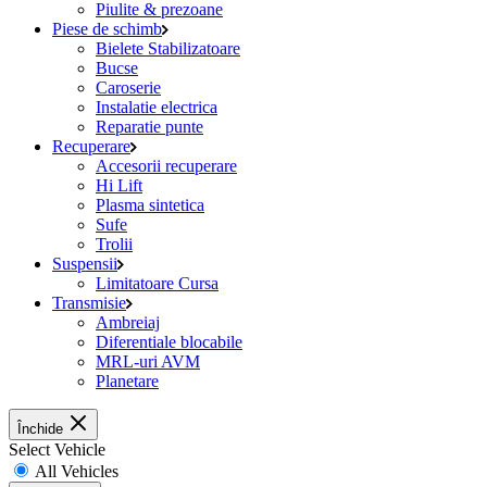
Piulite & prezoane
Piese de schimb
Bielete Stabilizatoare
Bucse
Caroserie
Instalatie electrica
Reparatie punte
Recuperare
Accesorii recuperare
Hi Lift
Plasma sintetica
Sufe
Trolii
Suspensii
Limitatoare Cursa
Transmisie
Ambreiaj
Diferentiale blocabile
MRL-uri AVM
Planetare
Închide
Select Vehicle
All Vehicles