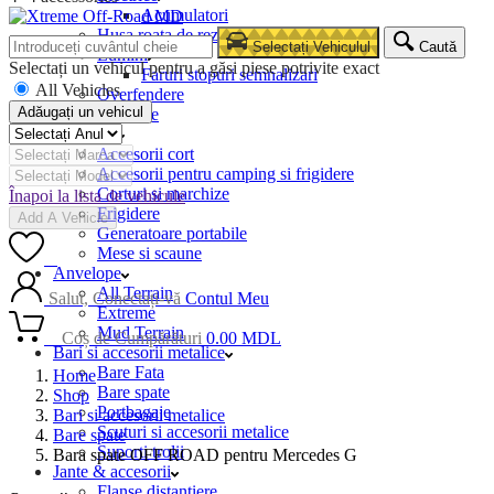
Acumulatori
Husa roata de rezerva
Selectați Vehiculul
Caută
Lumini
Selectați un vehicul pentru a găsi piese potrivite exact
Faruri stopuri semnalizari
All Vehicles
Overfendere
Adăugați un vehicul
Snorkele
Camping
Accesorii cort
Accesorii pentru camping si frigidere
Corturi si marchize
Înapoi la lista de vehicule
Frigidere
Add A Vehicle
Generatoare portabile
Mese si scaune
0
Anvelope
All Terrain
Salut, Conectați-vă
Contul Meu
Extreme
Mud Terrain
0
Coș de Cumpărături
0.00
MDL
Bari si accesorii metalice
Bare Fata
Home
Bare spate
Shop
Portbagaje
Bari si accesorii metalice
Scuturi si accesorii metalice
Bare spate
Suporti trolii
Bara spate OFF ROAD pentru Mercedes G
Jante & accesorii
Flanse distantiere