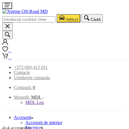
Vehicul
Caută
0
0
+373 (60) 415 011
Contacte
Urmărește comanda
Compară:
0
Monedă:
MDL
MDL Leu
Accesorii
Accesorii de interior
Electrice
4×4 accessories