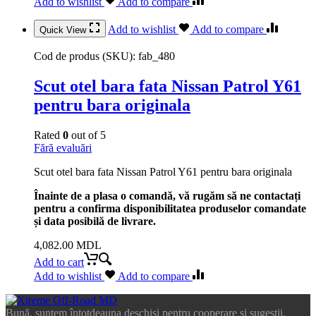
Add to wishlist
Add to compare
Add to wishlist
Add to compare
Quick View
Cod de produs (SKU):
fab_480
Scut otel bara fata Nissan Patrol Y61
pentru bara originala
Rated
0
out of 5
Fără evaluări
Scut otel bara fata Nissan Patrol Y61 pentru bara originala
Înainte de a plasa o comandă, vă rugăm să ne contactați
pentru a confirma disponibilitatea produselor comandate
și data posibilă de livrare.
4,082.00
MDL
Add to cart
Add to wishlist
Add to compare
Bună, suntem întotdeauna deschiși pentru cooperare și sugestii,