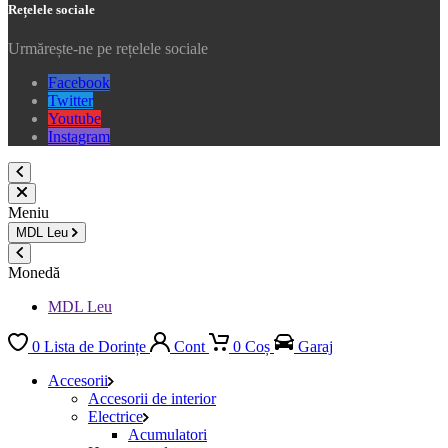
Rețelele sociale
Urmărește-ne pe rețelele sociale
Facebook
Twitter
Youtube
Instagram
Meniu
MDL
Leu
Monedă
MDL Leu
0
Lista de Dorințe
Cont
0
Coș
Garaj
Accesorii
Accesorii de interior
Electrice
Acumulatori