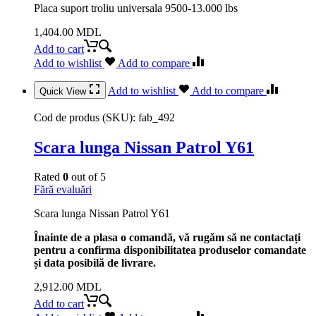
Placa suport troliu universala 9500-13.000 lbs
1,404.00
MDL
Add to cart
Add to wishlist
Add to compare
Add to wishlist
Add to compare
Quick View
Cod de produs (SKU):
fab_492
Scara lunga Nissan Patrol Y61
Rated
0
out of 5
Fără evaluări
Scara lunga Nissan Patrol Y61
Înainte de a plasa o comandă, vă rugăm să ne contactați
pentru a confirma disponibilitatea produselor comandate
și data posibilă de livrare.
2,912.00
MDL
Add to cart