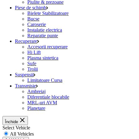
Piulite & prezoane
Piese de schimb
Bielete Stabilizatoare
Bucse
Caroserie
Instalatie electrica
Reparatie punte
Recuperare
Accesorii recuperare
Hi Lift
Plasma sintetica
Sufe
Trolii
Suspensii
Limitatoare Cursa
Transmisie
Ambreiaj
Diferentiale blocabile
MRL-uri AVM
Planetare
Închide
Select Vehicle
All Vehicles