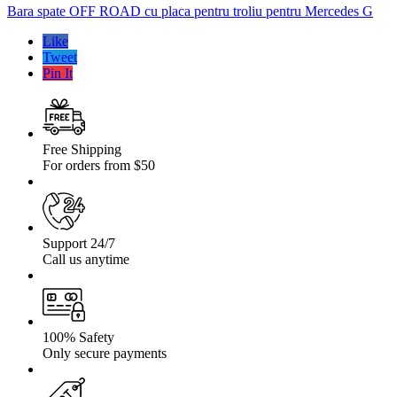
OFF
Bara spate OFF ROAD cu placa pentru troliu pentru Mercedes G
ROAD
pentru
Like
Mercedes
Tweet
G
Pin It
Free Shipping
For orders from $50
Support 24/7
Call us anytime
100% Safety
Only secure payments