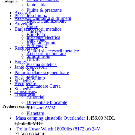
Categorii
Jante tabla
Piulite & prezoane
Accesorii
Piese de schimb
Accesorii camping si drumetii
Bielete Stabilizatoare
Anvelope
Bucse
Bari si accesorii metalice
Caroserie
Bare Fata
Instalatie electrica
Bare spate
Reparatie punte
Portbagaje
Recuperare
Scuturi si accesorii metalice
Accesorii recuperare
Suporti trolii
Hi Lift
Buggy
Plasma sintetica
Jante & accesorii
Sufe
Panouri solare si generatoare
Trolii
Piese de schimb
Suspensii
Recuperare
Limitatoare Cursa
Suspensii
Transmisie
Transmisie
Ambreiaj
Diferentiale blocabile
Produse recente
MRL-uri AVM
Planetare
Masa camping ajustabila Overlander
1,456.00
MDL
1,560.00
MDL
Troliu Husar Winch 18000lbs (8172kg) 24V
27,560.00
MDL