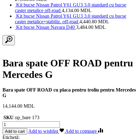
Kit bucse Nissan Patrol Y61 GU3 3.0 standard cu bucse
caster metalice off-road
4,134.00
MDL
Kit bucse Nissan Patrol Y61 GU3 3.0 standard cu bucse
caster metalice+stabiliz. off-road
4,440.80
MDL
Kit bucse Nissan Navara D40
3,484.00
MDL
Bara spate OFF ROAD pentru
Mercedes G
Bara spate OFF ROAD cu placa pentru troliu pentru Mercedes
G
14,144.00
MDL
SKU
op_bare 173
Cantitate
Bara
Add to wishlist
Add to compare
Add to cart
spate
Etichetă: