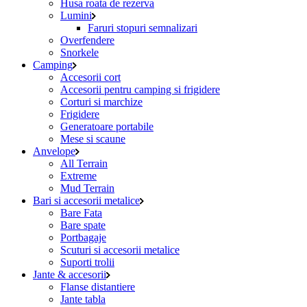
Husa roata de rezerva
Lumini
Faruri stopuri semnalizari
Overfendere
Snorkele
Camping
Accesorii cort
Accesorii pentru camping si frigidere
Corturi si marchize
Frigidere
Generatoare portabile
Mese si scaune
Anvelope
All Terrain
Extreme
Mud Terrain
Bari si accesorii metalice
Bare Fata
Bare spate
Portbagaje
Scuturi si accesorii metalice
Suporti trolii
Jante & accesorii
Flanse distantiere
Jante tabla