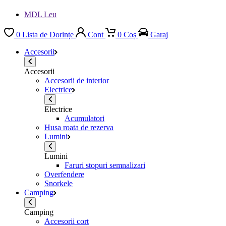
MDL Leu
0
Lista de Dorințe
Cont
0
Coș
Garaj
Accesorii
Accesorii
Accesorii de interior
Electrice
Electrice
Acumulatori
Husa roata de rezerva
Lumini
Lumini
Faruri stopuri semnalizari
Overfendere
Snorkele
Camping
Camping
Accesorii cort