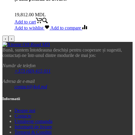
19,812.00
MDL
Add to cart
Add to wishlist
Add to compare
‹
›
Bună, suntem întotdeauna deschiși pentru cooperare și sugestii,
contactați-ne într-unul dintre modurile de mai jos:
Număr de telefon
+373 (60) 415 011
Adresa de e-mail
contact@4x4.md
Informatii
Despre noi
Contacte
Urmărește comanda
Informații de livrare
Termeni & Conditii