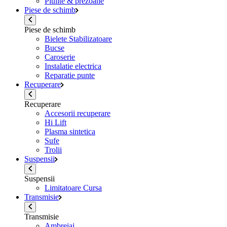
Piulite & prezoane
Piese de schimb
Piese de schimb
Bielete Stabilizatoare
Bucse
Caroserie
Instalatie electrica
Reparatie punte
Recuperare
Recuperare
Accesorii recuperare
Hi Lift
Plasma sintetica
Sufe
Trolii
Suspensii
Suspensii
Limitatoare Cursa
Transmisie
Transmisie
Ambreiaj