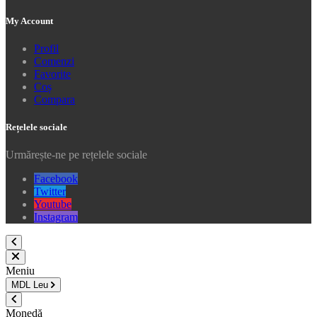
My Account
Profil
Comenzi
Favorite
Coș
Compara
Rețelele sociale
Urmărește-ne pe rețelele sociale
Facebook
Twitter
Youtube
Instagram
Meniu
MDL
Leu
Monedă