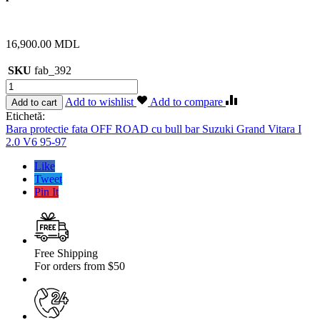
16,900.00
MDL
SKU
fab_392
Cantitate
Bara
Add to wishlist
Add to compare
Add to cart
protectie
Etichetă:
fata
Bara protectie fata OFF ROAD cu bull bar Suzuki Grand Vitara I
OFF
2.0 V6 95-97
ROAD
cu
Like
bull
Tweet
bar
Pin It
Suzuki
Vitara
I
2.0
V6
Free Shipping
95-
For orders from $50
97