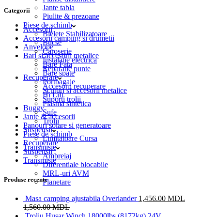
Jante tabla
Categorii
Piulite & prezoane
Piese de schimb
Accesorii
Bielete Stabilizatoare
Accesorii camping si drumetii
Bucse
Anvelope
Caroserie
Bari si accesorii metalice
Instalatie electrica
Bare Fata
Reparatie punte
Bare spate
Recuperare
Portbagaje
Accesorii recuperare
Scuturi si accesorii metalice
Hi Lift
Suporti trolii
Plasma sintetica
Buggy
Sufe
Jante & accesorii
Trolii
Panouri solare si generatoare
Suspensii
Piese de schimb
Limitatoare Cursa
Recuperare
Transmisie
Suspensii
Ambreiaj
Transmisie
Diferentiale blocabile
MRL-uri AVM
Produse recente
Planetare
Masa camping ajustabila Overlander
1,456.00
MDL
1,560.00
MDL
Troliu Husar Winch 18000lbs (8172kg) 24V