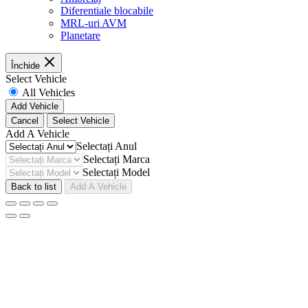
Diferentiale blocabile
MRL-uri AVM
Planetare
Închide
Select Vehicle
All Vehicles
Add Vehicle
Cancel
Select Vehicle
Add A Vehicle
Selectați Anul
Selectați Marca
Selectați Model
Back to list
Add A Vehicle