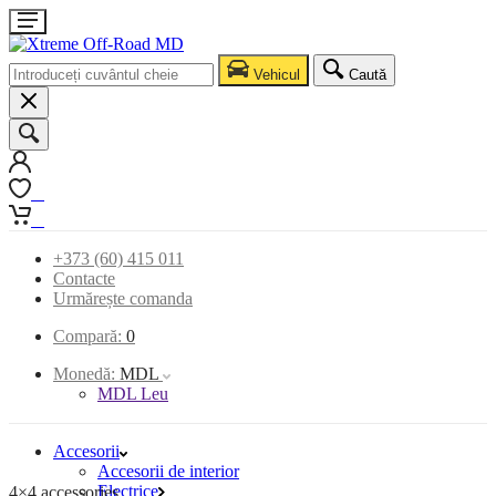
Vehicul
Caută
0
0
+373 (60) 415 011
Contacte
Urmărește comanda
Compară:
0
Monedă:
MDL
MDL Leu
Accesorii
Accesorii de interior
Electrice
4×4 accessories