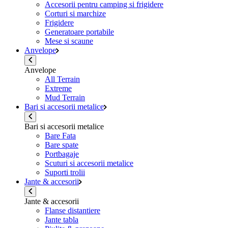
Accesorii pentru camping si frigidere
Corturi si marchize
Frigidere
Generatoare portabile
Mese si scaune
Anvelope
Anvelope
All Terrain
Extreme
Mud Terrain
Bari si accesorii metalice
Bari si accesorii metalice
Bare Fata
Bare spate
Portbagaje
Scuturi si accesorii metalice
Suporti trolii
Jante & accesorii
Jante & accesorii
Flanse distantiere
Jante tabla