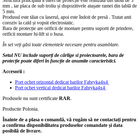
Structura principală a barei de protecție este realizată din tablă de 3
mm , iar placa de sub troliu și dispozitivele atașate ramei din tablă de
5 mm.
Produsul este tăiat cu laserul, apoi este îndoit de presă . Tratat anti
coroziv la cald și vopsit electrostatic.
Bara de protecție are orificii de montare pentru suporti de prindere,
orificii montare hi-lift si o husa.
În set veți găsi toate elementele necesare pentru asamblare.
Setul NU include suporți de cârlige si proiectoarele, bara de
protecție poate diferi în funcție de anumite caracteristici.
Accesorii :
Port ochet orizontal dedicat barilor Fabryka4x4
Port ochet vertical dedicat barilor Fabryka4x4
Produsele nu sunt certificate
RAR
.
Productie Polonia.
Înainte de a plasa o comandă, vă rugăm să ne contactați pentru
a confirma disponibilitatea produselor comandate și data
posibilă de livrare.