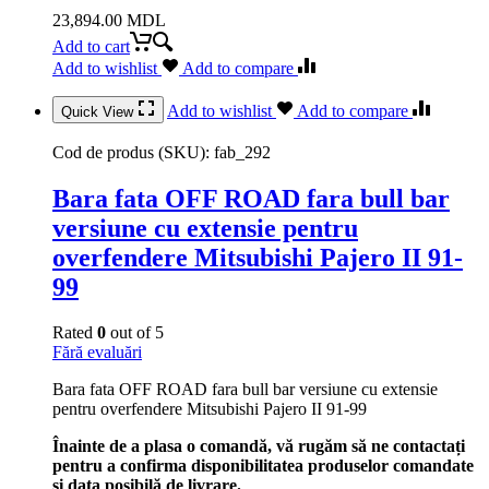
23,894.00
MDL
Add to cart
Add to wishlist
Add to compare
Add to wishlist
Add to compare
Quick View
Cod de produs (SKU):
fab_292
Bara fata OFF ROAD fara bull bar
versiune cu extensie pentru
overfendere Mitsubishi Pajero II 91-
99
Rated
0
out of 5
Fără evaluări
Bara fata OFF ROAD fara bull bar versiune cu extensie
pentru overfendere Mitsubishi Pajero II 91-99
Înainte de a plasa o comandă, vă rugăm să ne contactați
pentru a confirma disponibilitatea produselor comandate
și data posibilă de livrare.