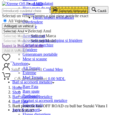
Acumulatori
Husa roata de rezerva
Selectați Vehiculul
Caută
Lumini
Selectați un vehicul pentru a găsi piese potrivite exact
Faruri stopuri semnalizari
All Vehicles
Overfendere
Adăugați un vehicul
Snorkele
Selectați Anul
Camping
Accesorii cort
Selectați Marca
Accesorii pentru camping si frigidere
Selectați Model
Corturi si marchize
Înapoi la lista de vehicule
Frigidere
Add A Vehicle
Generatoare portabile
Mese si scaune
0
Anvelope
All Terrain
Salut, Conectați-vă
Contul Meu
Extreme
Mud Terrain
0
Coș de Cumpărături
0.00
MDL
Bari si accesorii metalice
Bare Fata
Home
Bare spate
Shop
Portbagaje
Bari si accesorii metalice
Scuturi si accesorii metalice
Bare Fata
Suporti trolii
Bara protectie fata OFF ROAD cu bull bar Suzuki Vitara I
Jante & accesorii
2.0 V6 95-97
Flanse distantiere