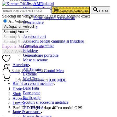
Acumulatori
Husa roata de rezerva
Selectați Vehiculul
Caută
Lumini
Selectați un vehicul pentru a găsi piese potrivite exact
Faruri stopuri semnalizari
All Vehicles
Overfendere
Adăugați un vehicul
Snorkele
Camping
Accesorii cort
Accesorii pentru camping si frigidere
Corturi si marchize
Înapoi la lista de vehicule
Frigidere
Add A Vehicle
Generatoare portabile
Mese si scaune
0
Anvelope
All Terrain
Salut, Conectați-vă
Contul Meu
Extreme
Mud Terrain
0
Coș de Cumpărături
0.00
MDL
Bari si accesorii metalice
Bare Fata
Home
Bare spate
Shop
Portbagaje
Accesorii
Scuturi si accesorii metalice
Lumini
Suporti trolii
Bara LED Rigid Adapt 40“cu modul GPS
Jante & accesorii
Flanse distantiere