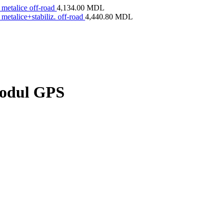
metalice off-road
4,134.00
MDL
metalice+stabiliz. off-road
4,440.80
MDL
modul GPS