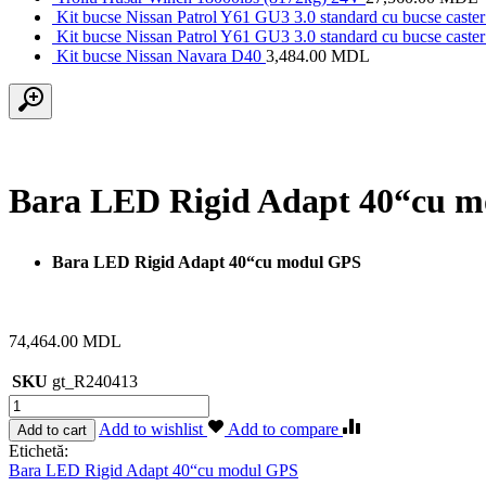
Kit bucse Nissan Patrol Y61 GU3 3.0 standard cu bucse caster 
Kit bucse Nissan Patrol Y61 GU3 3.0 standard cu bucse caster 
Kit bucse Nissan Navara D40
3,484.00
MDL
Bara LED Rigid Adapt 40“cu 
Bara LED Rigid Adapt 40“cu modul GPS
74,464.00
MDL
SKU
gt_R240413
Cantitate
Bara
Add to wishlist
Add to compare
Add to cart
LED
Etichetă:
Rigid
Bara LED Rigid Adapt 40“cu modul GPS
Adapt