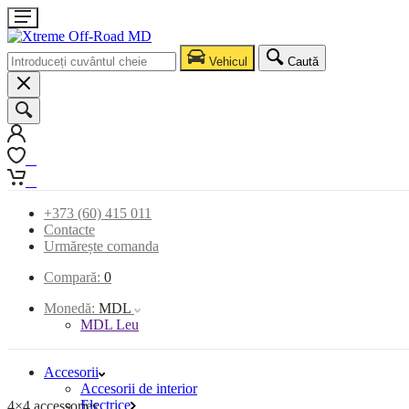
Vehicul
Caută
0
0
+373 (60) 415 011
Contacte
Urmărește comanda
Compară:
0
Monedă:
MDL
MDL Leu
Accesorii
Accesorii de interior
Electrice
4×4 accessories