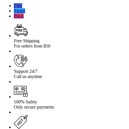
40“cu
Like
modul
Tweet
GPS
Pin It
Free Shipping
For orders from $50
Support 24/7
Call us anytime
100% Safety
Only secure payments