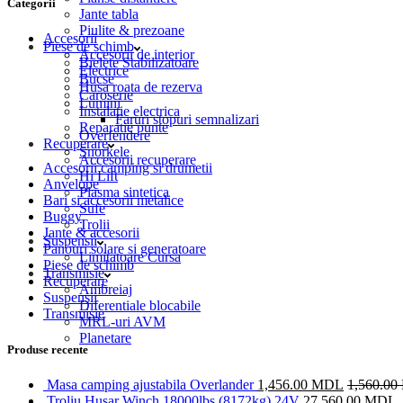
Categorii
Jante tabla
Piulite & prezoane
Accesorii
Piese de schimb
Accesorii de interior
Bielete Stabilizatoare
Electrice
Bucse
Husa roata de rezerva
Caroserie
Lumini
Instalatie electrica
Faruri stopuri semnalizari
Reparatie punte
Overfendere
Recuperare
Snorkele
Accesorii recuperare
Accesorii camping si drumetii
Hi Lift
Anvelope
Plasma sintetica
Bari si accesorii metalice
Sufe
Buggy
Trolii
Jante & accesorii
Suspensii
Panouri solare si generatoare
Limitatoare Cursa
Piese de schimb
Transmisie
Recuperare
Ambreiaj
Suspensii
Diferentiale blocabile
Transmisie
MRL-uri AVM
Planetare
Produse recente
Masa camping ajustabila Overlander
1,456.00
MDL
1,560.00
Troliu Husar Winch 18000lbs (8172kg) 24V
27,560.00
MDL