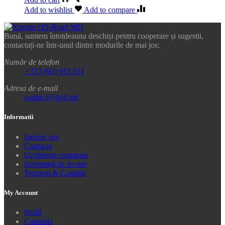
Add to wishlist
Add to compare
Bună, suntem întotdeauna deschiși pentru cooperare și sugestii,
contactați-ne într-unul dintre modurile de mai jos:
Număr de telefon
+373 (60) 415 011
Adresa de e-mail
contact@4x4.md
Informatii
Despre noi
Contacte
Urmărește comanda
Informații de livrare
Termeni & Conditii
My Account
Profil
Comenzi