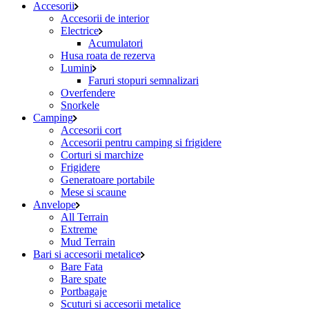
Accesorii
Accesorii de interior
Electrice
Acumulatori
Husa roata de rezerva
Lumini
Faruri stopuri semnalizari
Overfendere
Snorkele
Camping
Accesorii cort
Accesorii pentru camping si frigidere
Corturi si marchize
Frigidere
Generatoare portabile
Mese si scaune
Anvelope
All Terrain
Extreme
Mud Terrain
Bari si accesorii metalice
Bare Fata
Bare spate
Portbagaje
Scuturi si accesorii metalice