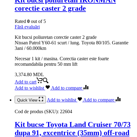
corectie caster 2 grade
Rated
0
out of 5
Fără evaluări
Kit bucsi poliuretan corectie caster 2 grade
Nissan Patrol Y60-61 scurt / lung. Toyota 80/105. Garantie
3ani / 60.000km
Necesar 1 kit / masina. Corectia caster este foarte
recomandabila pentru 50 mm lift
3,374.80
MDL
Add to cart
Add to wishlist
Add to compare
Add to wishlist
Add to compare
Quick View
Cod de produs (SKU):
22604
Kit bucse Toyota Land Cruiser 70/73
dupa 91, excentrice (35mm) off-road