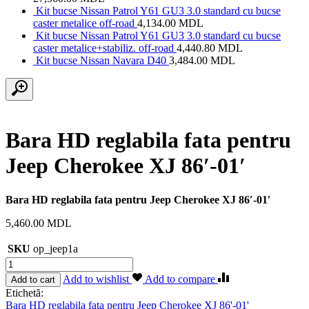
Kit bucse Nissan Patrol Y61 GU3 3.0 standard cu bucse
caster metalice off-road
4,134.00
MDL
Kit bucse Nissan Patrol Y61 GU3 3.0 standard cu bucse
caster metalice+stabiliz. off-road
4,440.80
MDL
Kit bucse Nissan Navara D40
3,484.00
MDL
Bara HD reglabila fata pentru
Jeep Cherokee XJ 86′-01′
Bara HD reglabila fata pentru Jeep Cherokee XJ 86′-01′
5,460.00
MDL
SKU
op_jeep1a
Cantitate
Bara
Add to wishlist
Add to compare
Add to cart
HD
Etichetă:
reglabila
Bara HD reglabila fata pentru Jeep Cherokee XJ 86'-01'