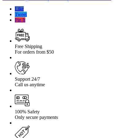
fata
pentru
Like
Jeep
Tweet
Cherokee
Pin It
XJ
86′-01′
Free Shipping
For orders from $50
Support 24/7
Call us anytime
100% Safety
Only secure payments