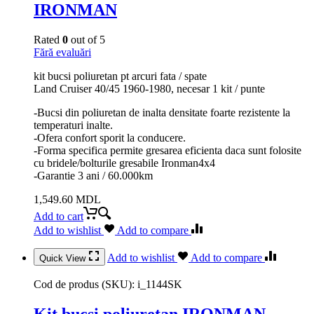
IRONMAN
Rated
0
out of 5
Fără evaluări
kit bucsi poliuretan pt arcuri fata / spate
Land Cruiser 40/45 1960-1980, necesar 1 kit / punte
-Bucsi din poliuretan de inalta densitate foarte rezistente la
temperaturi inalte.
-Ofera confort sporit la conducere.
-Forma specifica permite gresarea eficienta daca sunt folosite
cu bridele/bolturile gresabile Ironman4x4
-Garantie 3 ani / 60.000km
1,549.60
MDL
Add to cart
Add to wishlist
Add to compare
Add to wishlist
Add to compare
Quick View
Cod de produs (SKU):
i_1144SK
Kit bucsi poliuretan IRONMAN