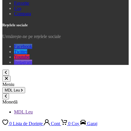
Favorite
Coș
Compara
Rețelele sociale
Urmărește-ne pe rețelele sociale
Facebook
Twitter
Youtube
Instagram
Meniu
MDL
Leu
Monedă
MDL Leu
0
Lista de Dorințe
Cont
0
Coș
Garaj