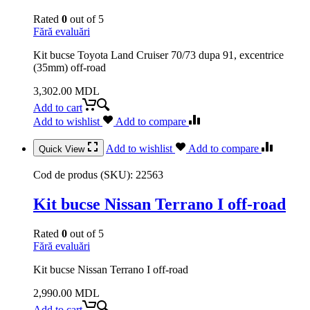
Rated
0
out of 5
Fără evaluări
Kit bucse Toyota Land Cruiser 70/73 dupa 91, excentrice
(35mm) off-road
3,302.00
MDL
Add to cart
Add to wishlist
Add to compare
Add to wishlist
Add to compare
Quick View
Cod de produs (SKU):
22563
Kit bucse Nissan Terrano I off-road
Rated
0
out of 5
Fără evaluări
Kit bucse Nissan Terrano I off-road
2,990.00
MDL
Add to cart