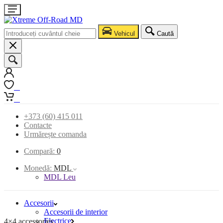
Vehicul
Caută
0
0
+373 (60) 415 011
Contacte
Urmărește comanda
Compară:
0
Monedă:
MDL
MDL Leu
Accesorii
Accesorii de interior
Electrice
4×4 accessories