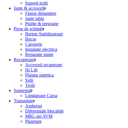
Suporti trolii
Jante & accesorii
Flanse distantiere
Jante tabla
Piulite & prezoane
Piese de schimb
Bielete Stabilizatoare
Bucse
Caroserie
Instalatie electrica
Reparatie punte
Recuperare
Accesorii recuperare
Hi Lift
Plasma sintetica
Sufe
Trolii
Suspensii
Limitatoare Cursa
Transmisie
Ambreiaj
Diferentiale blocabile
MRL-uri AVM
Planetare