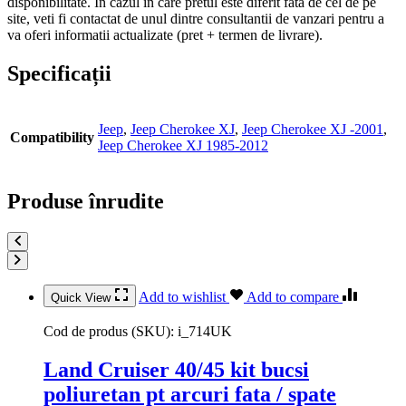
disponibilitate. In cazul in care pretul este diferit fata de cel de pe
site, veti fi contactat de unul dintre consultantii de vanzari pentru a
va oferi informatii actualizate (pret + termen de livrare).
Specificații
Jeep
,
Jeep Cherokee XJ
,
Jeep Cherokee XJ -2001
,
Compatibility
Jeep Cherokee XJ 1985-2012
Produse înrudite
Add to wishlist
Add to compare
Quick View
Cod de produs (SKU):
i_714UK
Land Cruiser 40/45 kit bucsi
poliuretan pt arcuri fata / spate