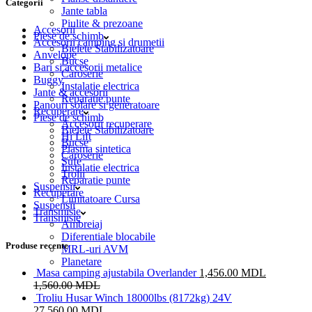
Categorii
Jante tabla
Piulite & prezoane
Accesorii
Piese de schimb
Accesorii camping si drumetii
Bielete Stabilizatoare
Anvelope
Bucse
Bari si accesorii metalice
Caroserie
Buggy
Instalatie electrica
Jante & accesorii
Reparatie punte
Panouri solare si generatoare
Recuperare
Piese de schimb
Accesorii recuperare
Bielete Stabilizatoare
Hi Lift
Bucse
Plasma sintetica
Caroserie
Sufe
Instalatie electrica
Trolii
Reparatie punte
Suspensii
Recuperare
Limitatoare Cursa
Suspensii
Transmisie
Transmisie
Ambreiaj
Diferentiale blocabile
Produse recente
MRL-uri AVM
Planetare
Masa camping ajustabila Overlander
1,456.00
MDL
1,560.00
MDL
Troliu Husar Winch 18000lbs (8172kg) 24V
27,560.00
MDL