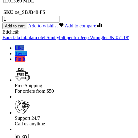
11,013.60
MDL
SKU
oe_SBJB48-FS
Cantitate
Bara
Add to wishlist
Add to compare
Add to cart
fata
Etichetă:
tubulara
Bara fata tubulara otel Smittybilt pentru Jeep Wrangler JK 07'-18'
otel
Smittybilt
Like
pentru
Tweet
Jeep
Pin It
Wrangler
JK
07′-18′
Free Shipping
For orders from $50
Support 24/7
Call us anytime