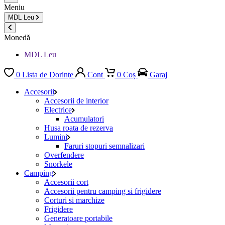
Meniu
MDL
Leu
Monedă
MDL Leu
0
Lista de Dorințe
Cont
0
Coș
Garaj
Accesorii
Accesorii de interior
Electrice
Acumulatori
Husa roata de rezerva
Lumini
Faruri stopuri semnalizari
Overfendere
Snorkele
Camping
Accesorii cort
Accesorii pentru camping si frigidere
Corturi si marchize
Frigidere
Generatoare portabile