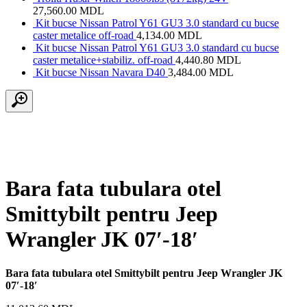
27,560.00
MDL
Kit bucse Nissan Patrol Y61 GU3 3.0 standard cu bucse
caster metalice off-road
4,134.00
MDL
Kit bucse Nissan Patrol Y61 GU3 3.0 standard cu bucse
caster metalice+stabiliz. off-road
4,440.80
MDL
Kit bucse Nissan Navara D40
3,484.00
MDL
Bara fata tubulara otel
Smittybilt pentru Jeep
Wrangler JK 07′-18′
Bara fata tubulara otel Smittybilt pentru Jeep Wrangler JK
07′-18′