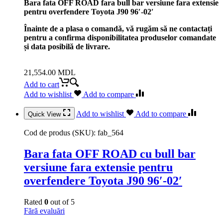
Bara fata OFF ROAD fara bull bar versiune fara extensie
pentru overfendere Toyota J90 96′-02′
Înainte de a plasa o comandă, vă rugăm să ne contactați
pentru a confirma disponibilitatea produselor comandate
și data posibilă de livrare.
21,554.00
MDL
Add to cart
Add to wishlist
Add to compare
Add to wishlist
Add to compare
Quick View
Cod de produs (SKU):
fab_564
Bara fata OFF ROAD cu bull bar
versiune fara extensie pentru
overfendere Toyota J90 96′-02′
Rated
0
out of 5
Fără evaluări