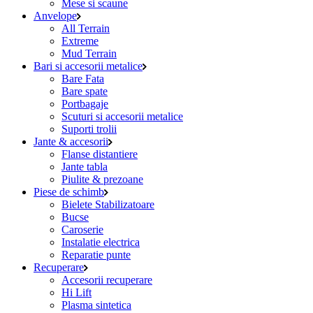
Mese si scaune
Anvelope
All Terrain
Extreme
Mud Terrain
Bari si accesorii metalice
Bare Fata
Bare spate
Portbagaje
Scuturi si accesorii metalice
Suporti trolii
Jante & accesorii
Flanse distantiere
Jante tabla
Piulite & prezoane
Piese de schimb
Bielete Stabilizatoare
Bucse
Caroserie
Instalatie electrica
Reparatie punte
Recuperare
Accesorii recuperare
Hi Lift
Plasma sintetica