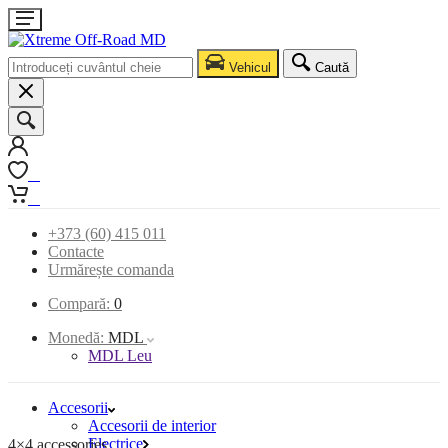
Vehicul
Caută
0
0
+373 (60) 415 011
Contacte
Urmărește comanda
Compară:
0
Monedă:
MDL
MDL Leu
Accesorii
Accesorii de interior
Electrice
4×4 accessories