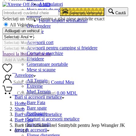
Acumulatori
Husa roata de rezerva
Selectați Vehiculul
Caută
Lumini
Selectați un vehicul pentru a găsi piese potrivite exact
Faruri stopuri semnalizari
All Vehicles
Overfendere
Adăugați un vehicul
Snorkele
Camping
Accesorii cort
Accesorii pentru camping si frigidere
Corturi si marchize
Înapoi la lista de vehicule
Frigidere
Add A Vehicle
Generatoare portabile
Mese si scaune
0
Anvelope
All Terrain
Salut, Conectați-vă
Contul Meu
Extreme
Mud Terrain
0
Coș de Cumpărături
0.00
MDL
Bari si accesorii metalice
Bare Fata
Home
Bare spate
Shop
Portbagaje
Bari si accesorii metalice
Scuturi si accesorii metalice
Bare Fata
Suporti trolii
Bara fata tubulara otel Smittybilt pentru Jeep Wrangler JK
Jante & accesorii
07′-18′
Flanse distantiere