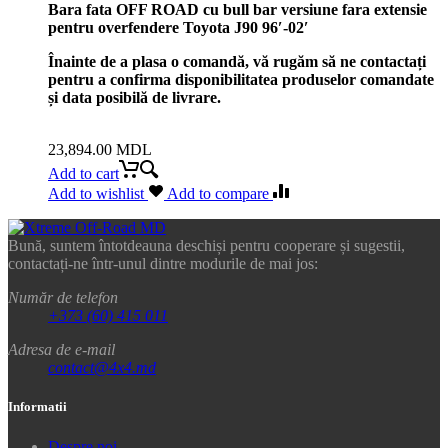
Bara fata OFF ROAD cu bull bar versiune fara extensie
pentru overfendere Toyota J90 96′-02′
Înainte de a plasa o comandă, vă rugăm să ne contactați
pentru a confirma disponibilitatea produselor comandate
și data posibilă de livrare.
23,894.00
MDL
Add to cart
Add to wishlist
Add to compare
Bună, suntem întotdeauna deschiși pentru cooperare și sugestii,
contactați-ne într-unul dintre modurile de mai jos:
Număr de telefon
+373 (60) 415 011
Adresa de e-mail
contact@4x4.md
Informatii
Despre noi