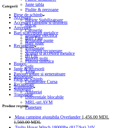
Jante tabla
Categorii
Piulite & prezoane
Piese de schimb
Accesorii
Bielete Stabilizatoare
Accesorii camping si drumetii
Bucse
Anvelope
Caroserie
Bari si accesorii metalice
Instalatie electrica
Bare Fata
Reparatie punte
Bare spate
Recuperare
Portbagaje
Accesorii recuperare
Scuturi si accesorii metalice
Hi Lift
Suporti trolii
Plasma sintetica
Buggy
Sufe
Jante & accesorii
Trolii
Panouri solare si generatoare
Suspensii
Piese de schimb
Limitatoare Cursa
Recuperare
Transmisie
Suspensii
Ambreiaj
Transmisie
Diferentiale blocabile
MRL-uri AVM
Produse recente
Planetare
Masa camping ajustabila Overlander
1,456.00
MDL
1,560.00
MDL
Troliu Husar Winch 18000lbs (8172kg) 24V