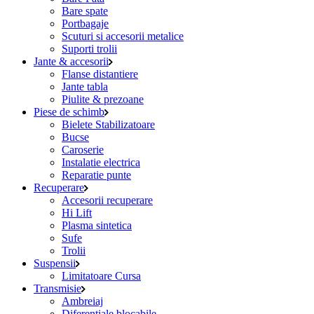
Bare spate
Portbagaje
Scuturi si accesorii metalice
Suporti trolii
Jante & accesorii
Flanse distantiere
Jante tabla
Piulite & prezoane
Piese de schimb
Bielete Stabilizatoare
Bucse
Caroserie
Instalatie electrica
Reparatie punte
Recuperare
Accesorii recuperare
Hi Lift
Plasma sintetica
Sufe
Trolii
Suspensii
Limitatoare Cursa
Transmisie
Ambreiaj
Diferentiale blocabile