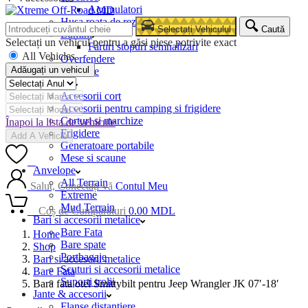
Acumulatori
Husa roata de rezerva
Selectați Vehiculul
Caută
Lumini
Selectați un vehicul pentru a găsi piese potrivite exact
Faruri stopuri semnalizari
All Vehicles
Overfendere
Adăugați un vehicul
Snorkele
Camping
Accesorii cort
Accesorii pentru camping si frigidere
Corturi si marchize
Înapoi la lista de vehicule
Frigidere
Add A Vehicle
Generatoare portabile
Mese si scaune
0
Anvelope
All Terrain
Salut, Conectați-vă
Contul Meu
Extreme
Mud Terrain
0
Coș de Cumpărături
0.00
MDL
Bari si accesorii metalice
Bare Fata
Home
Bare spate
Shop
Portbagaje
Bari si accesorii metalice
Scuturi si accesorii metalice
Bare Fata
Suporti trolii
Bara fata otel Smittybilt pentru Jeep Wrangler JK 07′-18′
Jante & accesorii
Flanse distantiere