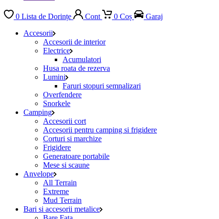
0
Lista de Dorințe
Cont
0
Coș
Garaj
Accesorii
Accesorii de interior
Electrice
Acumulatori
Husa roata de rezerva
Lumini
Faruri stopuri semnalizari
Overfendere
Snorkele
Camping
Accesorii cort
Accesorii pentru camping si frigidere
Corturi si marchize
Frigidere
Generatoare portabile
Mese si scaune
Anvelope
All Terrain
Extreme
Mud Terrain
Bari si accesorii metalice
Bare Fata