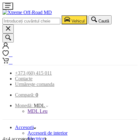
Vehicul
Caută
0
0
+373 (60) 415 011
Contacte
Urmărește comanda
Compară:
0
Monedă:
MDL
MDL Leu
Accesorii
Accesorii de interior
Electrice
4×4 accessories