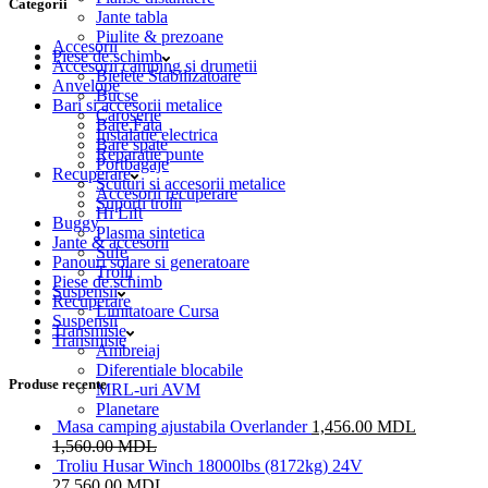
Categorii
Jante tabla
Piulite & prezoane
Accesorii
Piese de schimb
Accesorii camping si drumetii
Bielete Stabilizatoare
Anvelope
Bucse
Bari si accesorii metalice
Caroserie
Bare Fata
Instalatie electrica
Bare spate
Reparatie punte
Portbagaje
Recuperare
Scuturi si accesorii metalice
Accesorii recuperare
Suporti trolii
Hi Lift
Buggy
Plasma sintetica
Jante & accesorii
Sufe
Panouri solare si generatoare
Trolii
Piese de schimb
Suspensii
Recuperare
Limitatoare Cursa
Suspensii
Transmisie
Transmisie
Ambreiaj
Diferentiale blocabile
Produse recente
MRL-uri AVM
Planetare
Masa camping ajustabila Overlander
1,456.00
MDL
1,560.00
MDL
Troliu Husar Winch 18000lbs (8172kg) 24V
27,560.00
MDL