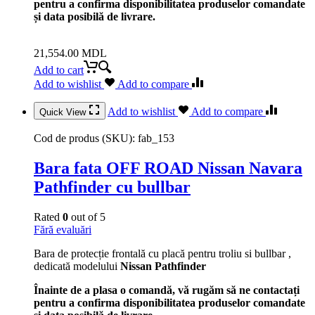
pentru a confirma disponibilitatea produselor comandate
și data posibilă de livrare.
21,554.00
MDL
Add to cart
Add to wishlist
Add to compare
Add to wishlist
Add to compare
Quick View
Cod de produs (SKU):
fab_153
Bara fata OFF ROAD Nissan Navara
Pathfinder cu bullbar
Rated
0
out of 5
Fără evaluări
Bara de protecție frontală cu placă pentru troliu si bullbar ,
dedicată modelului
Nissan Pathfinder
Înainte de a plasa o comandă, vă rugăm să ne contactați
pentru a confirma disponibilitatea produselor comandate