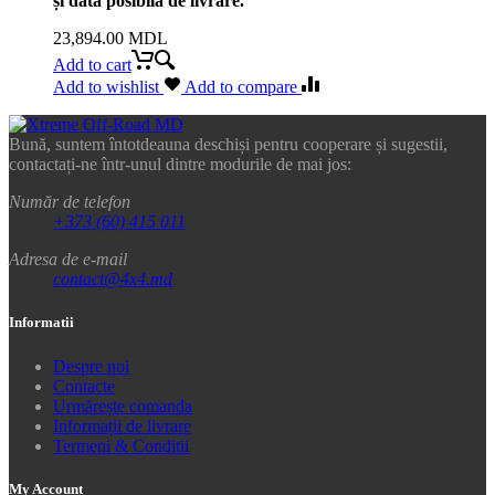
și data posibilă de livrare.
23,894.00
MDL
Add to cart
Add to wishlist
Add to compare
Bună, suntem întotdeauna deschiși pentru cooperare și sugestii,
contactați-ne într-unul dintre modurile de mai jos:
Număr de telefon
+373 (60) 415 011
Adresa de e-mail
contact@4x4.md
Informatii
Despre noi
Contacte
Urmărește comanda
Informații de livrare
Termeni & Conditii
My Account