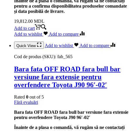
Înainte de a plasa o comandă, vă rugăm să ne contactați
pentru a confirma disponibilitatea produselor comandate
și data posibilă de livrare.
19,812.00
MDL
Add to cart
Add to wishlist
Add to compare
Add to wishlist
Add to compare
Quick View
Cod de produs (SKU):
fab_565
Bara fata OFF ROAD fara bull bar
versiune fara extensie pentru
overfendere Toyota J90 96′-02′
Rated
0
out of 5
Fără evaluări
Bara fata OFF ROAD fara bull bar versiune fara extensie
pentru overfendere Toyota J90 96′-02′
Înainte de a plasa o comandă, vă rugăm să ne contactați