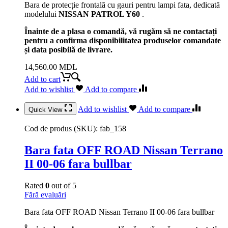
Bara de protecție frontală cu gauri pentru lampi fata, dedicată
modelului
NISSAN PATROL Y60
.
Înainte de a plasa o comandă, vă rugăm să ne contactați
pentru a confirma disponibilitatea produselor comandate
și data posibilă de livrare.
14,560.00
MDL
Add to cart
Add to wishlist
Add to compare
Add to wishlist
Add to compare
Quick View
Cod de produs (SKU):
fab_158
Bara fata OFF ROAD Nissan Terrano
II 00-06 fara bullbar
Rated
0
out of 5
Fără evaluări
Bara fata OFF ROAD Nissan Terrano II 00-06 fara bullbar