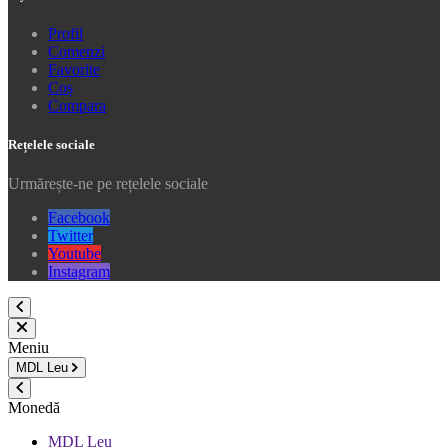
Profil
Comenzi
Favorite
Coș
Compara
Rețelele sociale
Urmărește-ne pe rețelele sociale
Facebook
Twitter
Youtube
Instagram
Meniu
MDL
Leu
Monedă
MDL Leu