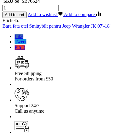
SKU
oe_SB76524
Cantitate
Bara
Add to wishlist
Add to compare
Add to cart
fata
Etichetă:
otel
Bara fata otel Smittybilt pentru Jeep Wrangler JK 07'-18'
Smittybilt
pentru
Like
Jeep
Tweet
Wrangler
Pin It
JK
07′-18′
Free Shipping
For orders from $50
Support 24/7
Call us anytime