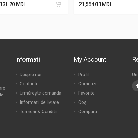
,131.20
MDL
21,554.00
MDL
Informatii
My Account
Re
Despre noi
Profil
Ur
Contacte
Comenzi
are
Urmărește comanda
Favorite
de
Informații de livrare
Coș
Termeni & Conditii
Compara