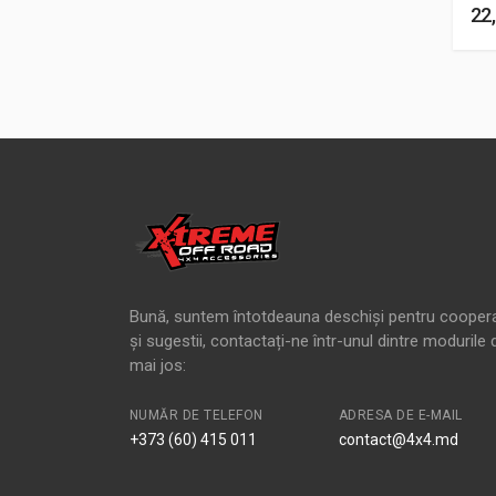
22
Bună, suntem întotdeauna deschiși pentru cooper
și sugestii, contactați-ne într-unul dintre modurile 
mai jos:
NUMĂR DE TELEFON
ADRESA DE E-MAIL
+373 (60) 415 011
contact@4x4.md