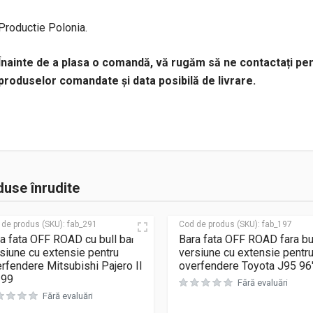
Productie Polonia.
Înainte de a plasa o comandă, vă rugăm să ne contactați pen
produselor comandate și data posibilă de livrare.
use înrudite
 de produs (SKU):
fab_291
Cod de produs (SKU):
fab_197
a fata OFF ROAD cu bull bar
Bara fata OFF ROAD fara bul
siune cu extensie pentru
versiune cu extensie pentr
rfendere Mitsubishi Pajero II
overfendere Toyota J95 96′
-99
Fără evaluări
Fără evaluări