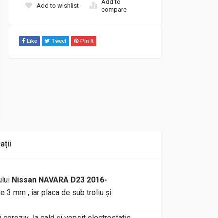
Add to
Add to wishlist
compare
Like
Tweet
Pin It
ații
ului
Nissan NAVARA D23 2016-
e 3 mm , iar placa de sub troliu și
i coroziv la cald și vopsit electrostatic.