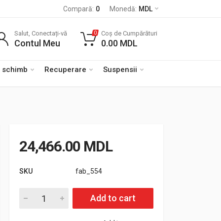
Compară:
0
Monedă:
MDL
Salut, Conectați-vă
Coș de Cumpărături
0
Contul Meu
0.00
MDL
e schimb
Recuperare
Suspensii
24,466.00
MDL
SKU
fab_554
Cantitate Bara fata OFF ROAD Nissan NAVARA D23 2016-
Add to cart