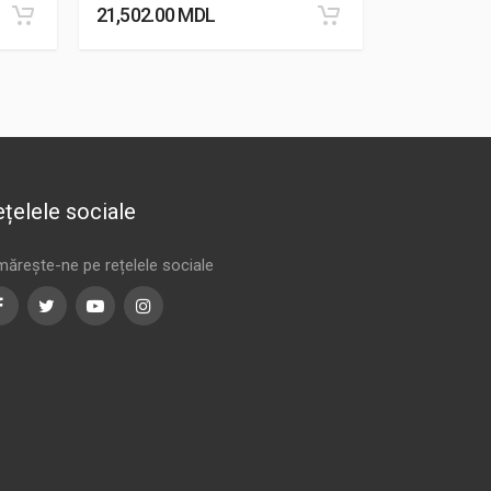
21,502.00
MDL
24,180.00
țelele sociale
mărește-ne pe rețelele sociale
Facebook
Twitter
Youtube
Instagram