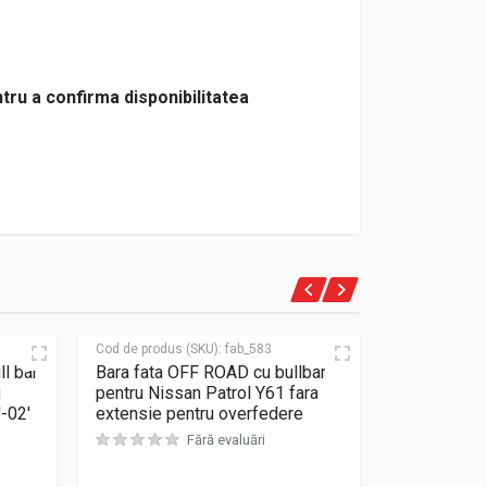
tru a confirma disponibilitatea
Cod de produs (SKU):
fab_583
Cod de produs
l bar
Bara fata OFF ROAD cu bullbar
Bullbar Iro
u
pentru Nissan Patrol Y61 fara
Deluxe” Nis
-02′
extensie pentru overfedere
Fără evaluări