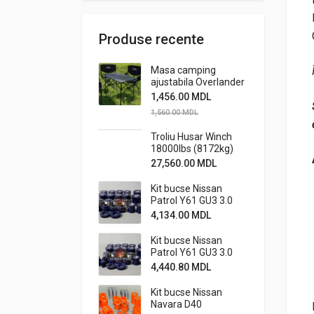
Produse recente
Masa camping
ajustabila Overlander
1,456.00
MDL
1,560.00
MDL
Troliu Husar Winch
18000lbs (8172kg)
24V
27,560.00
MDL
Kit bucse Nissan
Patrol Y61 GU3 3.0
standard cu bucse
4,134.00
MDL
caster metalice off-
road
Kit bucse Nissan
Patrol Y61 GU3 3.0
standard cu bucse
4,440.80
MDL
caster
metalice+stabiliz.
Kit bucse Nissan
off-road
Navara D40