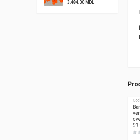
3,484.00
MDL
Prod
Cod
Bar
ver
ove
91