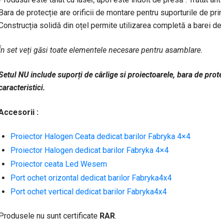
Bara de protecție are orificii de montare pentru suporturile de pri
Construcția solidă din oțel permite utilizarea completă a barei de 
În set veți găsi toate elementele necesare pentru asamblare.
Setul NU include suporți de cârlige si proiectoarele, bara de prot
caracteristici.
Accesorii :
Proiector Halogen Ceata dedicat barilor Fabryka 4×4
Proiector Halogen dedicat barilor Fabryka 4×4
Proiector ceata Led Wesem
Port ochet orizontal dedicat barilor Fabryka4x4
Port ochet vertical dedicat barilor Fabryka4x4
Produsele nu sunt certificate
RAR
.