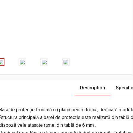
Description
Specific
Bara de protecție frontală cu placă pentru troliu , dedicată model
Structura principală a barei de protecție este realizată din tablă d
dispozitivele atașate ramei din tablă de 6 mm .
Produsul este tăiat cu laser, apoi este îndoit de presă . Tratat ant