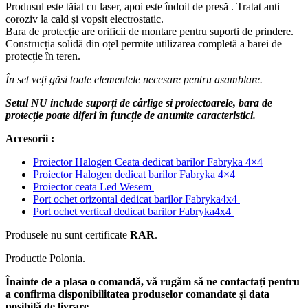
Produsul este tăiat cu laser, apoi este îndoit de presă . Tratat anti
coroziv la cald și vopsit electrostatic.
Bara de protecție are orificii de montare pentru suporti de prindere.
Construcția solidă din oțel permite utilizarea completă a barei de
protecție în teren.
În set veți găsi toate elementele necesare pentru asamblare.
Setul NU include suporți de cârlige si proiectoarele, bara de
protecție poate diferi în funcție de anumite caracteristici.
Accesorii :
Proiector Halogen Ceata dedicat barilor Fabryka 4×4
Proiector Halogen dedicat barilor Fabryka 4×4
Proiector ceata Led Wesem
Port ochet orizontal dedicat barilor Fabryka4x4
Port ochet vertical dedicat barilor Fabryka4x4
Produsele nu sunt certificate
RAR
.
Productie Polonia.
Înainte de a plasa o comandă, vă rugăm să ne contactați pentru
a confirma disponibilitatea produselor comandate și data
posibilă de livrare.