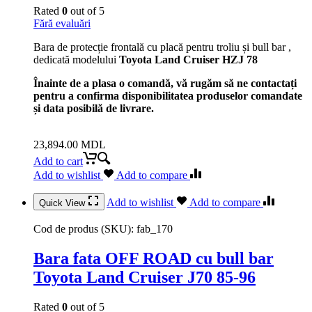
Rated
0
out of 5
Fără evaluări
Bara de protecție frontală cu placă pentru troliu și bull bar ,
dedicată modelului
Toyota Land Cruiser HZJ 78
Înainte de a plasa o comandă, vă rugăm să ne contactați
pentru a confirma disponibilitatea produselor comandate
și data posibilă de livrare.
23,894.00
MDL
Add to cart
Add to wishlist
Add to compare
Add to wishlist
Add to compare
Quick View
Cod de produs (SKU):
fab_170
Bara fata OFF ROAD cu bull bar
Toyota Land Cruiser J70 85-96
Rated
0
out of 5