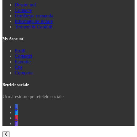
Despre noi
Contacte
Urmărește comanda
Informații de livrare
Termeni & Conditii
My Account
Profil
Comenzi
Favorite
Coș
Compara
Rețelele sociale
Urmărește-ne pe rețelele sociale
Facebook
Twitter
Youtube
Instagram