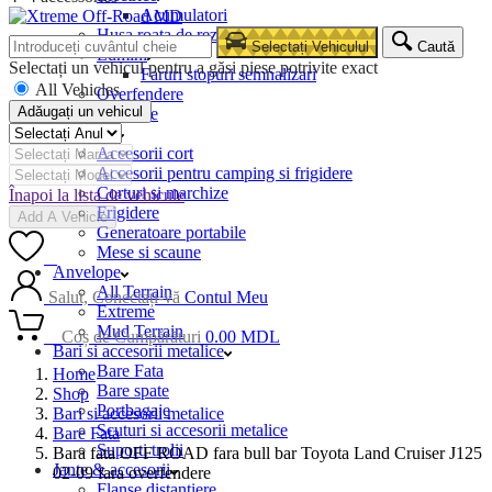
Acumulatori
Husa roata de rezerva
Selectați Vehiculul
Caută
Lumini
Selectați un vehicul pentru a găsi piese potrivite exact
Faruri stopuri semnalizari
All Vehicles
Overfendere
Adăugați un vehicul
Snorkele
Camping
Accesorii cort
Accesorii pentru camping si frigidere
Corturi si marchize
Înapoi la lista de vehicule
Frigidere
Add A Vehicle
Generatoare portabile
Mese si scaune
0
Anvelope
All Terrain
Salut, Conectați-vă
Contul Meu
Extreme
Mud Terrain
0
Coș de Cumpărături
0.00
MDL
Bari si accesorii metalice
Bare Fata
Home
Bare spate
Shop
Portbagaje
Bari si accesorii metalice
Scuturi si accesorii metalice
Bare Fata
Suporti trolii
Bara fata OFF ROAD fara bull bar Toyota Land Cruiser J125
Jante & accesorii
02-09 fara overfendere
Flanse distantiere