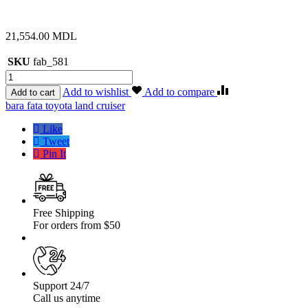
21,554.00
MDL
SKU
fab_581
Cantitate
Bara
Add to wishlist
Add to compare
Add to cart
fata
Etichetă:
bara fata toyota land cruiser
OFF
ROAD
Like
fara
Tweet
bull
Pin It
bar
Toyota
Land
Cruiser
J125
Free Shipping
02-
For orders from $50
09
fara
overfendere
Support 24/7
Call us anytime