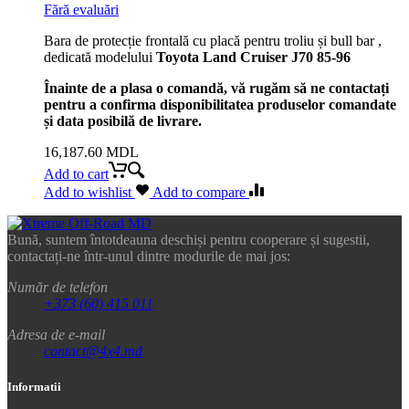
Fără evaluări
Bara de protecție frontală cu placă pentru troliu și bull bar ,
dedicată modelului
Toyota Land Cruiser J70 85-96
Înainte de a plasa o comandă, vă rugăm să ne contactați
pentru a confirma disponibilitatea produselor comandate
și data posibilă de livrare.
16,187.60
MDL
Add to cart
Add to wishlist
Add to compare
Bună, suntem întotdeauna deschiși pentru cooperare și sugestii,
contactați-ne într-unul dintre modurile de mai jos:
Număr de telefon
+373 (60) 415 011
Adresa de e-mail
contact@4x4.md
Informatii