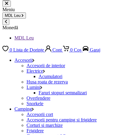
Meniu
MDL
Leu
Monedă
MDL Leu
0
Lista de Dorințe
Cont
0
Coș
Garaj
Accesorii
Accesorii de interior
Electrice
Acumulatori
Husa roata de rezerva
Lumini
Faruri stopuri semnalizari
Overfendere
Snorkele
Camping
Accesorii cort
Accesorii pentru camping si frigidere
Corturi si marchize
Frigidere