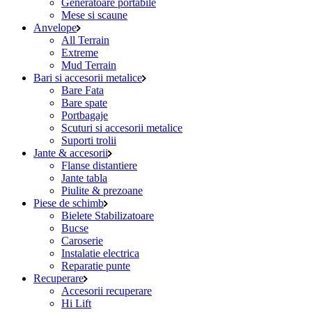
Generatoare portabile
Mese si scaune
Anvelope
All Terrain
Extreme
Mud Terrain
Bari si accesorii metalice
Bare Fata
Bare spate
Portbagaje
Scuturi si accesorii metalice
Suporti trolii
Jante & accesorii
Flanse distantiere
Jante tabla
Piulite & prezoane
Piese de schimb
Bielete Stabilizatoare
Bucse
Caroserie
Instalatie electrica
Reparatie punte
Recuperare
Accesorii recuperare
Hi Lift