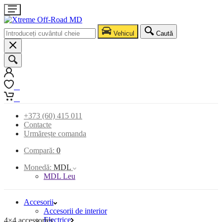
Vehicul
Caută
0
0
+373 (60) 415 011
Contacte
Urmărește comanda
Compară:
0
Monedă:
MDL
MDL Leu
Accesorii
Accesorii de interior
Electrice
4×4 accessories