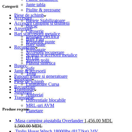
Jante tabla
Categorii
Piulite & prezoane
Piese de schimb
Accesorii
Bielete Stabilizatoare
Accesorii camping si drumetii
Bucse
Anvelope
Caroserie
Bari si accesorii metalice
Instalatie electrica
Bare Fata
Reparatie punte
Bare spate
Recuperare
Portbagaje
Accesorii recuperare
Scuturi si accesorii metalice
Hi Lift
Suporti trolii
Plasma sintetica
Buggy
Sufe
Jante & accesorii
Trolii
Panouri solare si generatoare
Suspensii
Piese de schimb
Limitatoare Cursa
Recuperare
Transmisie
Suspensii
Ambreiaj
Transmisie
Diferentiale blocabile
MRL-uri AVM
Produse recente
Planetare
Masa camping ajustabila Overlander
1,456.00
MDL
1,560.00
MDL
Troliu Husar Winch 18000lbs (8172kg) 24V