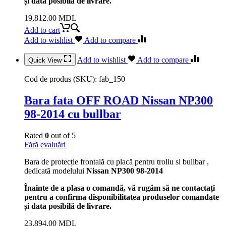
și data posibilă de livrare.
19,812.00
MDL
Add to cart
Add to wishlist
Add to compare
Add to wishlist
Add to compare
Quick View
Cod de produs (SKU):
fab_150
Bara fata OFF ROAD Nissan NP300
98-2014 cu bullbar
Rated
0
out of 5
Fără evaluări
Bara de protecție frontală cu placă pentru troliu si bullbar ,
dedicată modelului
Nissan NP300 98-2014
Înainte de a plasa o comandă, vă rugăm să ne contactați
pentru a confirma disponibilitatea produselor comandate
și data posibilă de livrare.
23,894.00
MDL