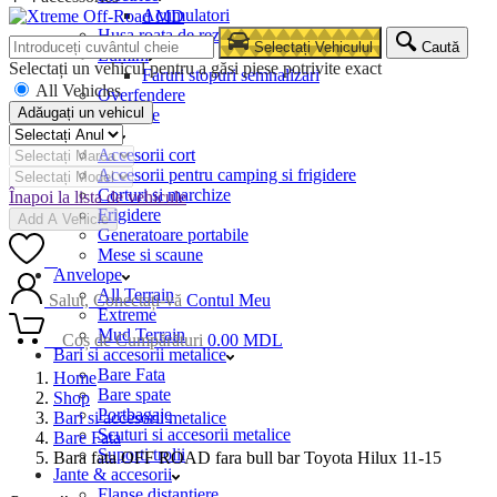
Acumulatori
Husa roata de rezerva
Selectați Vehiculul
Caută
Lumini
Selectați un vehicul pentru a găsi piese potrivite exact
Faruri stopuri semnalizari
All Vehicles
Overfendere
Adăugați un vehicul
Snorkele
Camping
Accesorii cort
Accesorii pentru camping si frigidere
Corturi si marchize
Înapoi la lista de vehicule
Frigidere
Add A Vehicle
Generatoare portabile
Mese si scaune
0
Anvelope
All Terrain
Salut, Conectați-vă
Contul Meu
Extreme
Mud Terrain
0
Coș de Cumpărături
0.00
MDL
Bari si accesorii metalice
Bare Fata
Home
Bare spate
Shop
Portbagaje
Bari si accesorii metalice
Scuturi si accesorii metalice
Bare Fata
Suporti trolii
Bara fata OFF ROAD fara bull bar Toyota Hilux 11-15
Jante & accesorii
Flanse distantiere