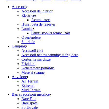
Accesorii
Accesorii de interior
Electrice
Acumulatori
Husa roata de rezerva
Lumini
Faruri stopuri semnalizari
Overfendere
Snorkele
Camping
Accesorii cort
Accesorii pentru camping si frigidere
Corturi si marchize
Frigidere
Generatoare portabile
Mese si scaune
Anvelope
All Terrain
Extreme
Mud Terrain
Bari si accesorii metalice
Bare Fata
Bare spate
Portbagaje