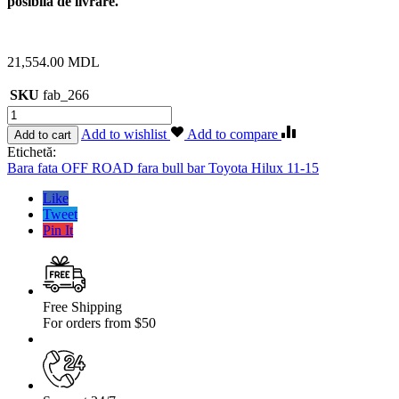
posibilă de livrare.
21,554.00
MDL
SKU
fab_266
Cantitate
Bara
Add to wishlist
Add to compare
Add to cart
fata
Etichetă:
OFF
Bara fata OFF ROAD fara bull bar Toyota Hilux 11-15
ROAD
fara
Like
bull
Tweet
bar
Pin It
Toyota
Hilux
11-
15
Free Shipping
For orders from $50