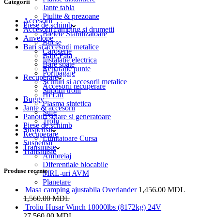
Categorii
Jante tabla
Piulite & prezoane
Accesorii
Piese de schimb
Accesorii camping si drumetii
Bielete Stabilizatoare
Anvelope
Bucse
Bari si accesorii metalice
Caroserie
Bare Fata
Instalatie electrica
Bare spate
Reparatie punte
Portbagaje
Recuperare
Scuturi si accesorii metalice
Accesorii recuperare
Suporti trolii
Hi Lift
Buggy
Plasma sintetica
Jante & accesorii
Sufe
Panouri solare si generatoare
Trolii
Piese de schimb
Suspensii
Recuperare
Limitatoare Cursa
Suspensii
Transmisie
Transmisie
Ambreiaj
Diferentiale blocabile
Produse recente
MRL-uri AVM
Planetare
Masa camping ajustabila Overlander
1,456.00
MDL
1,560.00
MDL
Troliu Husar Winch 18000lbs (8172kg) 24V
27,560.00
MDL