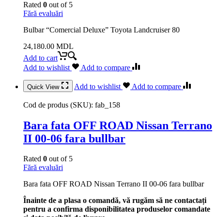
Rated
0
out of 5
Fără evaluări
Bulbar “Comercial Deluxe” Toyota Landcruiser 80
24,180.00
MDL
Add to cart
Add to wishlist
Add to compare
Add to wishlist
Add to compare
Quick View
Cod de produs (SKU):
fab_158
Bara fata OFF ROAD Nissan Terrano
II 00-06 fara bullbar
Rated
0
out of 5
Fără evaluări
Bara fata OFF ROAD Nissan Terrano II 00-06 fara bullbar
Înainte de a plasa o comandă, vă rugăm să ne contactați
pentru a confirma disponibilitatea produselor comandate