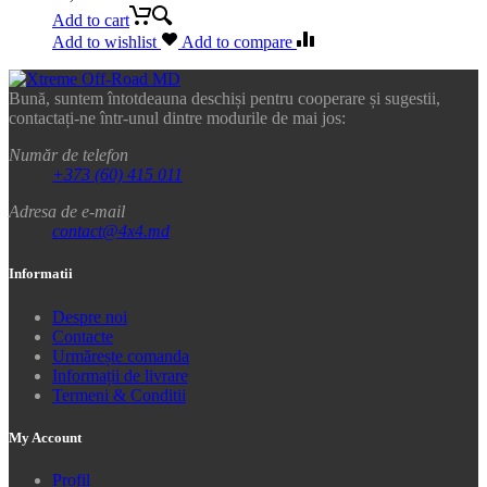
Add to cart
Add to wishlist
Add to compare
Bună, suntem întotdeauna deschiși pentru cooperare și sugestii,
contactați-ne într-unul dintre modurile de mai jos:
Număr de telefon
+373 (60) 415 011
Adresa de e-mail
contact@4x4.md
Informatii
Despre noi
Contacte
Urmărește comanda
Informații de livrare
Termeni & Conditii
My Account
Profil