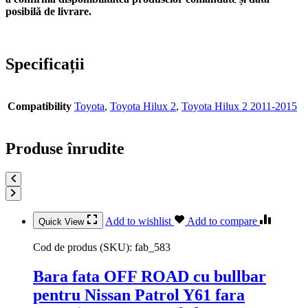
posibilă de livrare.
Specificații
Compatibility
Toyota
,
Toyota Hilux 2
,
Toyota Hilux 2 2011-2015
Produse înrudite
Add to wishlist
Add to compare
Quick View
Cod de produs (SKU):
fab_583
Bara fata OFF ROAD cu bullbar
pentru Nissan Patrol Y61 fara