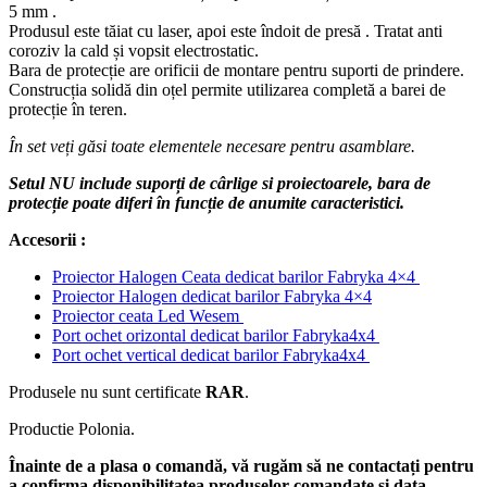
5 mm .
Produsul este tăiat cu laser, apoi este îndoit de presă . Tratat anti
coroziv la cald și vopsit electrostatic.
Bara de protecție are orificii de montare pentru suporti de prindere.
Construcția solidă din oțel permite utilizarea completă a barei de
protecție în teren.
În set veți găsi toate elementele necesare pentru asamblare.
Setul NU include suporți de cârlige si proiectoarele, bara de
protecție poate diferi în funcție de anumite caracteristici.
Accesorii :
Proiector Halogen Ceata dedicat barilor Fabryka 4×4
Proiector Halogen dedicat barilor Fabryka 4×4
Proiector ceata Led Wesem
Port ochet orizontal dedicat barilor Fabryka4x4
Port ochet vertical dedicat barilor Fabryka4x4
Produsele nu sunt certificate
RAR
.
Productie Polonia.
Înainte de a plasa o comandă, vă rugăm să ne contactați pentru
a confirma disponibilitatea produselor comandate și data