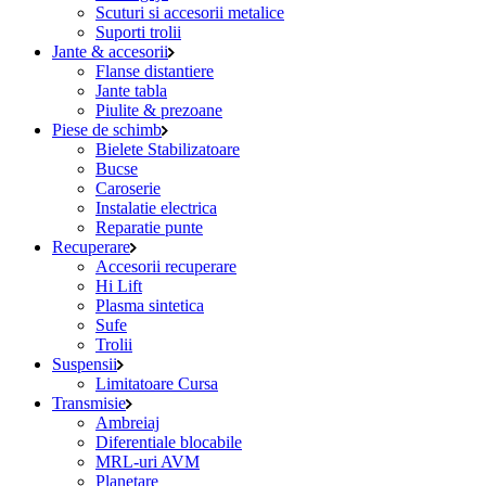
Scuturi si accesorii metalice
Suporti trolii
Jante & accesorii
Flanse distantiere
Jante tabla
Piulite & prezoane
Piese de schimb
Bielete Stabilizatoare
Bucse
Caroserie
Instalatie electrica
Reparatie punte
Recuperare
Accesorii recuperare
Hi Lift
Plasma sintetica
Sufe
Trolii
Suspensii
Limitatoare Cursa
Transmisie
Ambreiaj
Diferentiale blocabile
MRL-uri AVM
Planetare