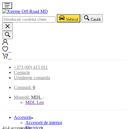
Vehicul
Caută
0
0
+373 (60) 415 011
Contacte
Urmărește comanda
Compară:
0
Monedă:
MDL
MDL Leu
Accesorii
Accesorii de interior
Electrice
4×4 accessories