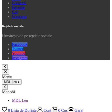
Comenzi
Favorite
Coș
Compara
Rețelele sociale
Urmărește-ne pe rețelele sociale
Facebook
Twitter
Youtube
Instagram
Meniu
MDL
Leu
Monedă
MDL Leu
0
Lista de Dorințe
Cont
0
Coș
Garaj