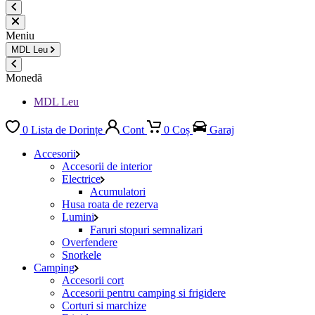
Meniu
MDL
Leu
Monedă
MDL Leu
0
Lista de Dorințe
Cont
0
Coș
Garaj
Accesorii
Accesorii de interior
Electrice
Acumulatori
Husa roata de rezerva
Lumini
Faruri stopuri semnalizari
Overfendere
Snorkele
Camping
Accesorii cort
Accesorii pentru camping si frigidere
Corturi si marchize