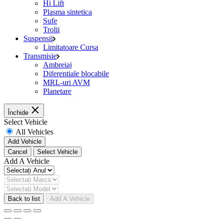
Hi Lift
Plasma sintetica
Sufe
Trolii
Suspensii
Limitatoare Cursa
Transmisie
Ambreiaj
Diferentiale blocabile
MRL-uri AVM
Planetare
Închide
Select Vehicle
All Vehicles
Add Vehicle
Cancel
Select Vehicle
Add A Vehicle
Back to list
Add A Vehicle