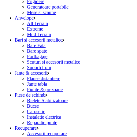
Frigidere
Generatoare portabile
Mese si scaune
Anvelope
All Terrain
Extreme
Mud Terrain
Bari si accesorii metalice
Bare Fata
Bare spate
Portbagaje
Scuturi si accesorii metalice
Suporti trolii
Jante & accesorii
Flanse distantiere
Jante tabla
Piulite & prezoane
Piese de schimb
Bielete Stabilizatoare
Bucse
Caroserie
Instalatie electrica
Reparatie punte
Recuperare
Accesorii recuperare