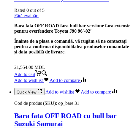
Rated
0
out of 5
Fără evaluări
Bara fata OFF ROAD fara bull bar versiune fara extensie
pentru overfendere Toyota J90 96′-02′
Înainte de a plasa o comandă, vă rugăm să ne contactați
pentru a confirma disponibilitatea produselor comandate
și data posibilă de livrare.
21,554.00
MDL
Add to cart
Add to wishlist
Add to compare
Add to wishlist
Add to compare
Quick View
Cod de produs (SKU):
op_bare 31
Bara fata OFF ROAD cu bull bar
Suzuki Samurai