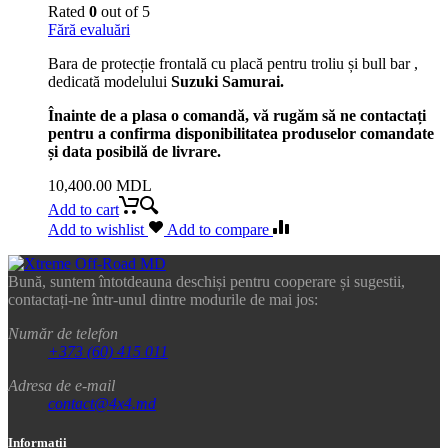
Rated
0
out of 5
Fără evaluări
Bara de protecție frontală cu placă pentru troliu și bull bar ,
dedicată modelului
Suzuki Samurai.
Înainte de a plasa o comandă, vă rugăm să ne contactați
pentru a confirma disponibilitatea produselor comandate
și data posibilă de livrare.
10,400.00
MDL
Add to cart
Add to wishlist
Add to compare
Bună, suntem întotdeauna deschiși pentru cooperare și sugestii,
contactați-ne într-unul dintre modurile de mai jos:
Număr de telefon
+373 (60) 415 011
Adresa de e-mail
contact@4x4.md
Informatii