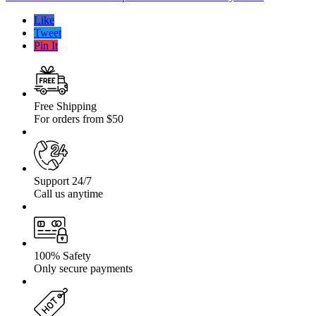
ROAD
cu
Like
placa
Tweet
troliu
Pin It
Suzuki
Jimny
98-
18
Free Shipping
For orders from $50
Support 24/7
Call us anytime
100% Safety
Only secure payments