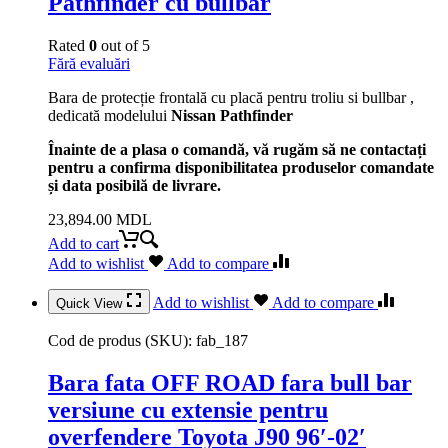
Pathfinder cu bullbar
Rated
0
out of 5
Fără evaluări
Bara de protecție frontală cu placă pentru troliu si bullbar ,
dedicată modelului
Nissan Pathfinder
Înainte de a plasa o comandă, vă rugăm să ne contactați
pentru a confirma disponibilitatea produselor comandate
și data posibilă de livrare.
23,894.00
MDL
Add to cart
Add to wishlist
Add to compare
Add to wishlist
Add to compare
Quick View
Cod de produs (SKU):
fab_187
Bara fata OFF ROAD fara bull bar
versiune cu extensie pentru
overfendere Toyota J90 96′-02′