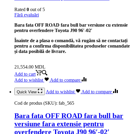
Rated
0
out of 5
Fără evaluări
Bara fata OFF ROAD fara bull bar versiune cu extensie
pentru overfendere Toyota J90 96′-02′
Înainte de a plasa o comandă, vă rugăm să ne contactați
pentru a confirma disponibilitatea produselor comandate
și data posibilă de livrare.
21,554.00
MDL
Add to cart
Add to wishlist
Add to compare
Add to wishlist
Add to compare
Quick View
Cod de produs (SKU):
fab_565
Bara fata OFF ROAD fara bull bar
versiune fara extensie pentru
overfendere Toyota J90 96′-02′