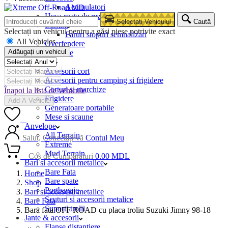
Acumulatori
Husa roata de rezerva
Selectați Vehiculul
Caută
Lumini
Selectați un vehicul pentru a găsi piese potrivite exact
Faruri stopuri semnalizari
All Vehicles
Overfendere
Adăugați un vehicul
Snorkele
Camping
Accesorii cort
Accesorii pentru camping si frigidere
Corturi si marchize
Înapoi la lista de vehicule
Frigidere
Add A Vehicle
Generatoare portabile
Mese si scaune
0
Anvelope
All Terrain
Salut, Conectați-vă
Contul Meu
Extreme
Mud Terrain
0
Coș de Cumpărături
0.00
MDL
Bari si accesorii metalice
Bare Fata
Home
Bare spate
Shop
Portbagaje
Bari si accesorii metalice
Scuturi si accesorii metalice
Bare Fata
Suporti trolii
Bara fata OFF ROAD cu placa troliu Suzuki Jimny 98-18
Jante & accesorii
Flanse distantiere