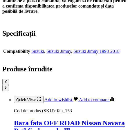
Înainte de a plasa o comandă, vă rugăm să ne contactați pentru
a confirma disponibilitatea produselor comandate și data
posibilă de livrare.
Specificații
Compatibility
Suzuki
,
Suzuki Jimny
,
Suzuki Jimny 1998-2018
Produse înrudite
Add to wishlist
Add to compare
Quick View
Cod de produs (SKU):
fab_153
Bara fata OFF ROAD Nissan Navara