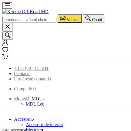
Vehicul
Caută
0
0
+373 (60) 415 011
Contacte
Urmărește comanda
Compară:
0
Monedă:
MDL
MDL Leu
Accesorii
Accesorii de interior
Electrice
4×4 accessories