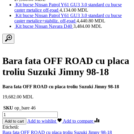
Kit bucse Nissan Patrol Y61 GU3 3.0 standard cu bucse
caster metalice off-road
4,134.00
MDL
Kit bucse Nissan Patrol Y61 GU3 3.0 standard cu bucse
caster metalice+stabiliz. off-road
4,440.80
MDL
Kit bucse Nissan Navara D40
3,484.00
MDL
Bara fata OFF ROAD cu placa
troliu Suzuki Jimny 98-18
Bara fata OFF ROAD cu placa troliu Suzuki Jimny 98-18
19,682.00
MDL
SKU
op_bare 46
Cantitate
Bara
Add to wishlist
Add to compare
Add to cart
fata
Etichetă:
OFF
Bara fata OFF ROAD cu placa troliu Suzuki Jimny 98-18