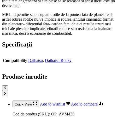
rotile fata angreneaza si alte piese sa se roteasca si acest lucru este un
dezavantaj.
MRL-ul permite sa decuplam rotile de la puntea fata de planetare si
astfel rotirea rotilor nu va implica si rotirea lantului cinematic format
din planetare- diferential fata- cardan fata; de aici rezulta uzuri mai
mici ale pieselor implicate, vibratii reduse si o rezistenta la inaintare
mai mica, deci o economie de combustibil.
Specificații
Compatibility
Daihatsu
,
Daihatsu Rocky
Produse înrudite
Add to wishlist
Add to compare
Quick View
Cod de produs (SKU):
OP_AVM433