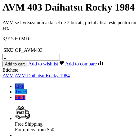
AVM 403 Daihatsu Rocky 1984
AVM se livreaza numai la set de 2 bucati; pretul afisat este pentru un
set.
3,915.60
MDL
SKU
OP_AVM403
Cantitate
AVM
Add to wishlist
Add to compare
Add to cart
403
Etichete:
Daihatsu
AVM
AVM Daihatsu Rocky 1984
Rocky
1984
Like
Tweet
Pin It
Free Shipping
For orders from $50