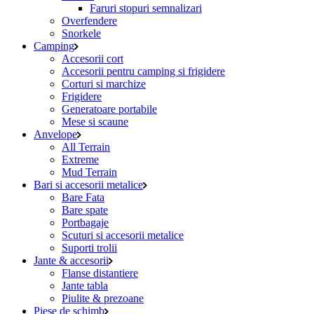
Faruri stopuri semnalizari
Overfendere
Snorkele
Camping
Accesorii cort
Accesorii pentru camping si frigidere
Corturi si marchize
Frigidere
Generatoare portabile
Mese si scaune
Anvelope
All Terrain
Extreme
Mud Terrain
Bari si accesorii metalice
Bare Fata
Bare spate
Portbagaje
Scuturi si accesorii metalice
Suporti trolii
Jante & accesorii
Flanse distantiere
Jante tabla
Piulite & prezoane
Piese de schimb