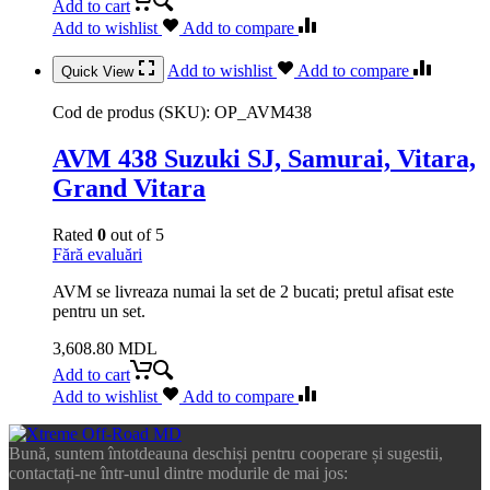
Add to cart
Add to wishlist
Add to compare
Add to wishlist
Add to compare
Quick View
Cod de produs (SKU):
OP_AVM438
AVM 438 Suzuki SJ, Samurai, Vitara,
Grand Vitara
Rated
0
out of 5
Fără evaluări
AVM se livreaza numai la set de 2 bucati; pretul afisat este
pentru un set.
3,608.80
MDL
Add to cart
Add to wishlist
Add to compare
Bună, suntem întotdeauna deschiși pentru cooperare și sugestii,
contactați-ne într-unul dintre modurile de mai jos: