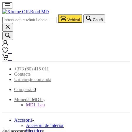
Vehicul
Caută
0
0
+373 (60) 415 011
Contacte
Urmărește comanda
Compară:
0
Monedă:
MDL
MDL Leu
Accesorii
Accesorii de interior
Electrice
4×4 accessories