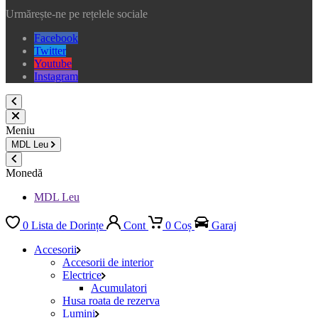
Urmărește-ne pe rețelele sociale
Facebook
Twitter
Youtube
Instagram
Meniu
MDL
Leu
Monedă
MDL Leu
0
Lista de Dorințe
Cont
0
Coș
Garaj
Accesorii
Accesorii de interior
Electrice
Acumulatori
Husa roata de rezerva
Lumini