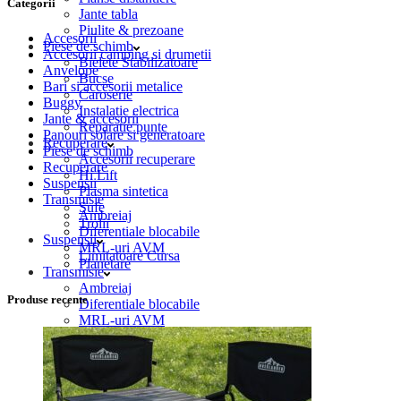
Categorii
Jante tabla
Piulite & prezoane
Accesorii
Piese de schimb
Accesorii camping si drumetii
Bielete Stabilizatoare
Anvelope
Bucse
Bari si accesorii metalice
Caroserie
Buggy
Instalatie electrica
Jante & accesorii
Reparatie punte
Panouri solare si generatoare
Recuperare
Piese de schimb
Accesorii recuperare
Recuperare
Hi Lift
Suspensii
Plasma sintetica
Transmisie
Sufe
Ambreiaj
Trolii
Diferentiale blocabile
Suspensii
MRL-uri AVM
Limitatoare Cursa
Planetare
Transmisie
Ambreiaj
Produse recente
Diferentiale blocabile
MRL-uri AVM
Planetare