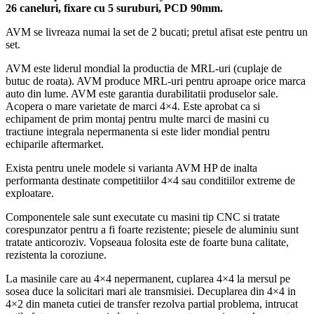
26 caneluri, fixare cu 5 suruburi, PCD 90mm.
AVM se livreaza numai la set de 2 bucati; pretul afisat este pentru un
set.
AVM este liderul mondial la productia de MRL-uri (cuplaje de
butuc de roata). AVM produce MRL-uri pentru aproape orice marca
auto din lume. AVM este garantia durabilitatii produselor sale.
Acopera o mare varietate de marci 4×4. Este aprobat ca si
echipament de prim montaj pentru multe marci de masini cu
tractiune integrala nepermanenta si este lider mondial pentru
echiparile aftermarket.
Exista pentru unele modele si varianta AVM HP de inalta
performanta destinate competitiilor 4×4 sau conditiilor extreme de
exploatare.
Componentele sale sunt executate cu masini tip CNC si tratate
corespunzator pentru a fi foarte rezistente; piesele de aluminiu sunt
tratate anticoroziv. Vopseaua folosita este de foarte buna calitate,
rezistenta la coroziune.
La masinile care au 4×4 nepermanent, cuplarea 4×4 la mersul pe
sosea duce la solicitari mari ale transmisiei. Decuplarea din 4×4 in
4×2 din maneta cutiei de transfer rezolva partial problema, intrucat