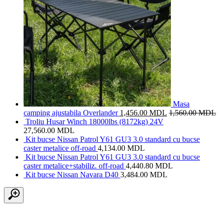
Masa
camping ajustabila Overlander
1,456.00
MDL
1,560.00
MDL
Troliu Husar Winch 18000lbs (8172kg) 24V
27,560.00
MDL
Kit bucse Nissan Patrol Y61 GU3 3.0 standard cu bucse
caster metalice off-road
4,134.00
MDL
Kit bucse Nissan Patrol Y61 GU3 3.0 standard cu bucse
caster metalice+stabiliz. off-road
4,440.80
MDL
Kit bucse Nissan Navara D40
3,484.00
MDL