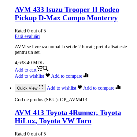
AVM 433 Isuzu Trooper II Rodeo
Pickup D-Max Campo Monterey
Rated
0
out of 5
Fără evaluări
AVM se livreaza numai la set de 2 bucati; pretul afisat este
pentru un set.
4,638.40
MDL
Add to cart
Add to wishlist
Add to compare
Add to wishlist
Add to compare
Quick View
Cod de produs (SKU):
OP_AVM413
AVM 413 Toyota 4Runner, Toyota
HiLux, Toyota VW Taro
Rated
0
out of 5