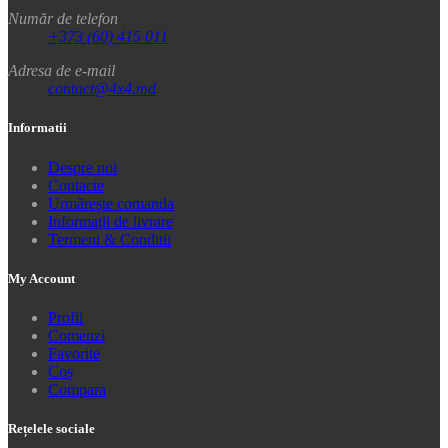
Număr de telefon
+373 (60) 415 011
Adresa de e-mail
contact@4x4.md
Informatii
Despre noi
Contacte
Urmărește comanda
Informații de livrare
Termeni & Conditii
My Account
Profil
Comenzi
Favorite
Coș
Compara
Rețelele sociale