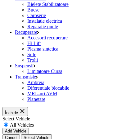
Bielete Stabilizatoare
Bucse
Caroserie
Instalatie electrica
Reparatie punte
Recuperare
Accesorii recuperare
Hi Lift
Plasma sintetica
Sufe
Trolii
Suspensii
Limitatoare Cursa
Transmisie
Ambreiaj
Diferentiale blocabile
MRL-uri AVM
Planetare
Închide
Select Vehicle
All Vehicles
Add Vehicle
Cancel
Select Vehicle