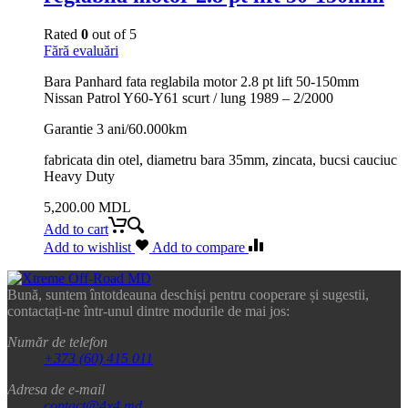
Rated
0
out of 5
Fără evaluări
Bara Panhard fata reglabila motor 2.8 pt lift 50-150mm
Nissan Patrol Y60-Y61 scurt / lung 1989 – 2/2000
Garantie 3 ani/60.000km
fabricata din otel, diametru bara 35mm, zincata, bucsi cauciuc
Heavy Duty
5,200.00
MDL
Add to cart
Add to wishlist
Add to compare
Bună, suntem întotdeauna deschiși pentru cooperare și sugestii,
contactați-ne într-unul dintre modurile de mai jos:
Număr de telefon
+373 (60) 415 011
Adresa de e-mail
contact@4x4.md