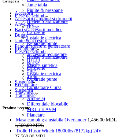
Categorii
Jante tabla
Piulite & prezoane
Accesorii
Piese de schimb
Accesorii camping si drumetii
Bielete Stabilizatoare
Anvelope
Bucse
Bari si accesorii metalice
Caroserie
Buggy
Instalatie electrica
Jante & accesorii
Reparatie punte
Panouri solare si generatoare
Recuperare
Piese de schimb
Accesorii recuperare
Bielete Stabilizatoare
Hi Lift
Bucse
Plasma sintetica
Caroserie
Sufe
Instalatie electrica
Trolii
Reparatie punte
Suspensii
Recuperare
Limitatoare Cursa
Suspensii
Transmisie
Transmisie
Ambreiaj
Diferentiale blocabile
Produse recente
MRL-uri AVM
Planetare
Masa camping ajustabila Overlander
1,456.00
MDL
1,560.00
MDL
Troliu Husar Winch 18000lbs (8172kg) 24V
27,560.00
MDL